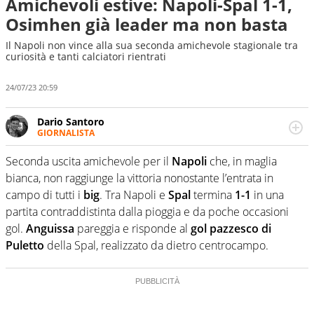
Amichevoli estive: Napoli-Spal 1-1,
Osimhen già leader ma non basta
Il Napoli non vince alla sua seconda amichevole stagionale tra
curiosità e tanti calciatori rientrati
24/07/23 20:59
Dario Santoro
GIORNALISTA
Scrive, commenta, racconta lo sport in tutte le
sfaccettature. Tocca l'apice quando ha modo di
Seconda uscita amichevole per il
Napoli
che, in maglia
concentrarsi sulle interviste ai grandi protagonisti
bianca, non raggiunge la vittoria nonostante l’entrata in
campo di tutti i
big
. Tra Napoli e
Spal
termina
1-1
in una
partita contraddistinta dalla pioggia e da poche occasioni
gol.
Anguissa
pareggia e risponde al
gol pazzesco di
Puletto
della Spal, realizzato da dietro centrocampo.