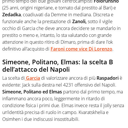
primo tempo dei due giovani centrocampisti
Folorunsho
(25 anni, origini nigeriane, e tornato dal prestito al Bari) e
Zedadka
, coadiuvati da Demme in mediana. Discreta e
funzionale anche la prestazione di
Zanoli,
sotto il vigile
occhio di Garcia che deve ancora decidere se mandarlo in
prestito o meno e, intanto, lo sta valutando con grande
attenzione in questo ritiro di Dimaro, prima di dare l’ok
definitivo all’acquisto di
Faroni come vice Di Lorenzo
.
Simeone, Politano, Elmas: la scelta B
dell’attacco del Napoli
La scelta di
Garcia
di valorizzare ancora di più
Raspadori
è
evidente: Jack sulla destra nel 4231 offensivo del Napoli.
Simeone, Politano ed Elmas
partono dal primo tempo, ma
infiammano ancora poco, leggermente in ritardo di
condizione fisica i primi due. Elmas invece resta il jolly senza
un’identità precisa di ruolo in campo. Kvaratskhelia e
Osimhen i due indiscussi insostituibili.