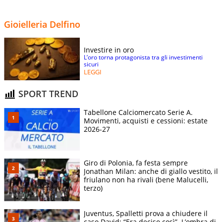
Gioielleria Delfino
Investire in oro
L’oro torna protagonista tra gli investimenti
sicuri
LEGGI
SPORT TREND
Tabellone Calciomercato Serie A.
Movimenti, acquisti e cessioni: estate
2026-27
Giro di Polonia, fa festa sempre
Jonathan Milan: anche di giallo vestito, il
friulano non ha rivali (bene Malucelli,
terzo)
Juventus, Spalletti prova a chiudere il
caso David: “Era deciso così”. L’ombra di