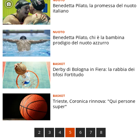
Benedetta Pilato, la promessa del nuoto
italiano
NUOTO
Benedetta Pilato, chi è la bambina
prodigio del nuoto azzurro
BASKET
Derby di Bologna in Fiera: la rabbia dei
tifosi Fortitudo
BASKET
Trieste, Coronica rinnova: "Qui persone
super"
2
3
4
5
6
7
8