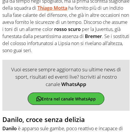
già da tempo negli spogliatoi, ma la prima sconfitta stagionale
della squadra di
Thiago Motta
ha fornito più di un indizio
sulla fase calante del difensore, che già in altre occasioni non
aveva fornito le sicurezze di un tempo. Discorso che assume
i toni di un allarme color
rosso scuro
per la Juventus, già
funestata dalla pesantissima assenza di
Bremer
. Se i sostituti
del colosso infortunatosi a Lipsia non si rivelano all’altezza,
sono guai seri.
Vuoi essere sempre aggiornato su ultime news di
sport, risultati ed eventi live? Iscriviti al nostro
canale
WhatsApp
Entra nel canale WhatsApp
Danilo, croce senza delizia
Danilo
è apparso sule gambe, poco reattivo e incapace di