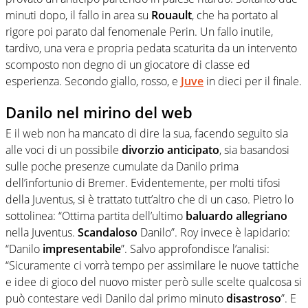
minuti dopo, il fallo in area su
Rouault
, che ha portato al
rigore poi parato dal fenomenale Perin. Un fallo inutile,
tardivo, una vera e propria pedata scaturita da un intervento
scomposto non degno di un giocatore di classe ed
esperienza. Secondo giallo, rosso, e
Juve
in dieci per il finale.
Danilo nel mirino del web
E il web non ha mancato di dire la sua, facendo seguito sia
alle voci di un possibile
divorzio anticipato
, sia basandosi
sulle poche presenze cumulate da Danilo prima
dell’infortunio di Bremer. Evidentemente, per molti tifosi
della Juventus, si è trattato tutt’altro che di un caso. Pietro lo
sottolinea: “Ottima partita dell’ultimo
baluardo allegriano
nella Juventus.
Scandaloso
Danilo”. Roy invece è lapidario:
“Danilo
impresentabile
”. Salvo approfondisce l’analisi:
“Sicuramente ci vorrà tempo per assimilare le nuove tattiche
e idee di gioco del nuovo mister però sulle scelte qualcosa si
può contestare vedi Danilo dal primo minuto
disastroso
”. E