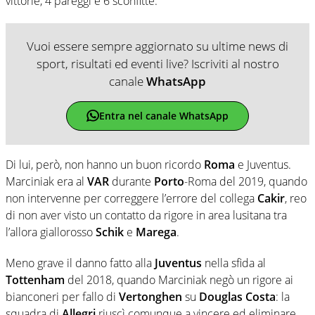
vittorie, 4 pareggi e 6 sconfitte.
Vuoi essere sempre aggiornato su ultime news di
sport, risultati ed eventi live? Iscriviti al nostro
canale
WhatsApp
Entra nel canale WhatsApp
Di lui, però, non hanno un buon ricordo
Roma
e Juventus.
Marciniak era al
VAR
durante
Porto
-Roma del 2019, quando
non intervenne per correggere l’errore del collega
Cakir
, reo
di non aver visto un contatto da rigore in area lusitana tra
l’allora giallorosso
Schik
e
Marega
.
Meno grave il danno fatto alla
Juventus
nella sfida al
Tottenham
del 2018, quando Marciniak negò un rigore ai
bianconeri per fallo di
Vertonghen
su
Douglas Costa
: la
squadra di
Allegri
riuscì comunque a vincere ed eliminare