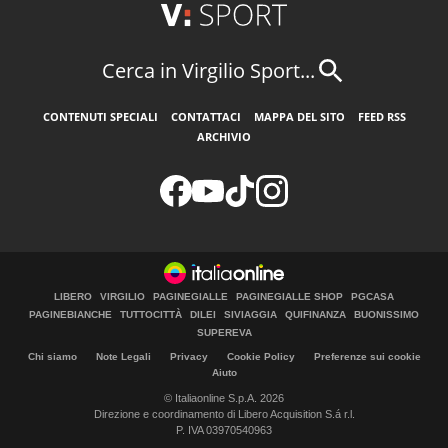
Cerca in Virgilio Sport...
CONTENUTI SPECIALI
CONTATTACI
MAPPA DEL SITO
FEED RSS
ARCHIVIO
LIBERO
VIRGILIO
PAGINEGIALLE
PAGINEGIALLE SHOP
PGCASA
PAGINEBIANCHE
TUTTOCITTÀ
DILEI
SIVIAGGIA
QUIFINANZA
BUONISSIMO
SUPEREVA
Chi siamo
Note Legali
Privacy
Cookie Policy
Preferenze sui cookie
Aiuto
© Italiaonline S.p.A. 2026
Direzione e coordinamento di Libero Acquisition S.á r.l.
P. IVA 03970540963