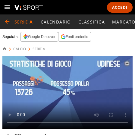
ACCEDI
SERIE A
CALENDARIO
CLASSIFICA
MARCATO
Seguici su:
Google Discover
Fonti preferite
CALCIO
SERIE A