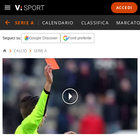
ACCEDI
SERIE A
CALENDARIO
CLASSIFICA
MARCATO
Seguici su:
Google Discover
Fonti preferite
CALCIO
SERIE A