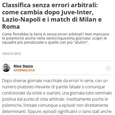
Classifica senza errori arbitrali:
come cambia dopo Juve-Inter,
Lazio-Napoli e i match di Milan e
Roma
Come finirebbe la Serie A senza errori arbitrali? Non mancano
le polemiche anche nella venticinquesima giornata: scopri le
squadre più penalizzate e quelle con più "aiutini".
18/02/25 08:52
Rino Dazzo
GIORNALISTA
Se mai ci fosse modo di traslare il glossario del calcio in
una nicchia di esperti, lui ne farebbe parte. Non si perde
Dopo diverse giornate macchiate da errori in serie, con un
una svista arbitrale né gli umori social del mondo delle
numero piuttosto rilevante di partite falsate o comunque
curve
condizionate da sviste e svarioni, una giornata tutto sommato
positiva dal punto di vista arbitrale. Insolitamente poche le
polemiche, limitate comunque a episodi non direttamente
determinanti. Eppure, episodi significativi ci sono stati anche