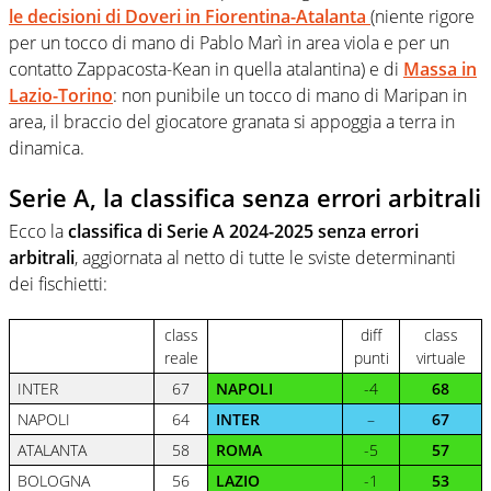
le decisioni di Doveri in Fiorentina-Atalanta
(niente rigore
per un tocco di mano di Pablo Marì in area viola e per un
contatto Zappacosta-Kean in quella atalantina) e di
Massa in
Lazio-Torino
: non punibile un tocco di mano di Maripan in
area, il braccio del giocatore granata si appoggia a terra in
dinamica.
Serie A, la classifica senza errori arbitrali
Ecco la
classifica di Serie A 2024-2025 senza errori
arbitrali
, aggiornata al netto di tutte le sviste determinanti
dei fischietti:
class
diff
class
reale
punti
virtuale
INTER
67
NAPOLI
-4
68
NAPOLI
64
INTER
–
67
ATALANTA
58
ROMA
-5
57
BOLOGNA
56
LAZIO
-1
53