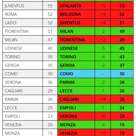
JUVENTUS
55
ATALANTA
+5
53
ROMA
52
BOLOGNA
+4
52
LAZIO
52
JUVENTUS
+4
51
FIORENTINA
51
MILAN
-2
49
MILAN
47
FIORENTINA
+2
49
UDINESE
40
UDINESE
-5
45
TORINO
39
TORINO
-4
43
GENOA
35
GENOA
-2
37
COMO
30
COMO
–
30
VERONA
30
PARMA
-2
28
CAGLIARI
29
LECCE
-1
26
PARMA
26
CAGLIARI
+4
25
LECCE
25
EMPOLI
-1
24
EMPOLI
23
VERONA
+6
24
VENEZIA
20
MONZA
-4
19
MONZA
15
VENEZIA
+1
19