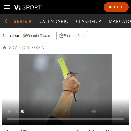
ACCEDI
SERIE A
CALENDARIO
CLASSIFICA
MARCATO
Seguici su:
Google Discover
Fonti preferite
CALCIO
SERIE A