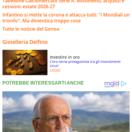
Tabellone Calciomercato Serie A. Movimenti, acquisti e
cessioni: estate 2026-27
Infantino si mette la corona e attacca tutti: "I Mondiali un
trionfo". Ma dimentica troppe cose
Tutte le notizie del Genoa
Gioielleria Delfino
Investire in oro
L’oro torna protagonista tra gli investimenti
sicuri
LEGGI