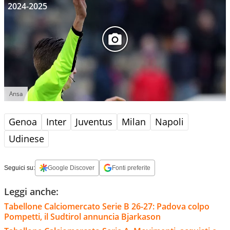
2024-2025
Ansa
Genoa
Inter
Juventus
Milan
Napoli
Udinese
Seguici su:
Google Discover
Fonti preferite
Leggi anche:
Tabellone Calciomercato Serie B 26-27: Padova colpo
Pompetti, il Sudtirol annuncia Bjarkason