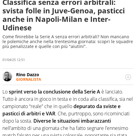
Classifica senza errori arbitrali:
svista folle in Juve-Genoa, pasticci
anche in Napoli-Milan e Inter-
Udinese
Come finirebbe la Serie A senza errori arbitrali? Non mancano
le polemiche anche nella trentesima giornata: scopri le squadre
più penalizzate e quelle con più "aiutini".
01/04/25 12:51
Rino Dazzo
GIORNALISTA
Se mai ci fosse modo di traslare il glossario del calcio in
una nicchia di esperti, lui ne farebbe parte. Non si perde
Lo
sprint verso la conclusione della Serie A
è lanciato.
una svista arbitrale né gli umori social del mondo delle
Tutto è ancora in gioco in testa e in coda alla classifica, sia nel
curve
campionato “reale” che in quello
depurato da sviste e
pasticci di arbitri e VAR
. Che, purtroppo, sono ricominciati
dopo la sosta.
Diverse le situazioni imbarazzanti
nell’ambito di una giornata che ha fatto segnare l’ennesimo
match falsato per una svista colossale, nonostante sia stata