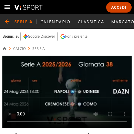
ACCEDI
SERIE A
CALENDARIO
CLASSIFICA
MARCATO
Seguici su:
Google Discover
Fonti preferite
CALCIO
SERIE A