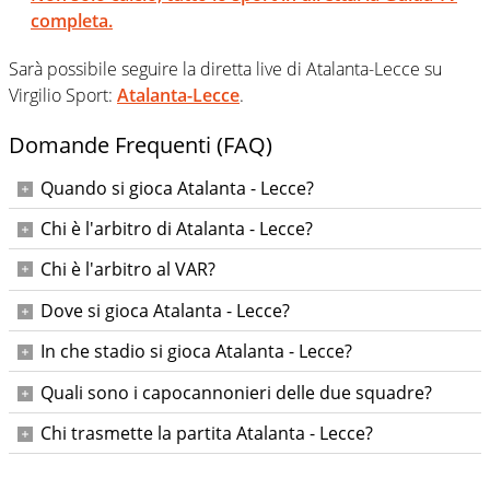
completa.
Sarà possibile seguire la diretta live di Atalanta-Lecce su
Virgilio Sport:
Atalanta-Lecce
.
Domande Frequenti (FAQ)
Quando si gioca Atalanta - Lecce?
La gara tra Atalanta e Lecce si giocherà domenica 27 aprile
Chi è l'arbitro di Atalanta - Lecce?
2025 alle ore 20:45
L'arbitro del match sarà Federico La Penna
Chi è l'arbitro al VAR?
L'arbitro al VAR del match Atalanta - Lecce sarà Daniele
Dove si gioca Atalanta - Lecce?
Chiffi
La partita si gioca a Bergamo
In che stadio si gioca Atalanta - Lecce?
Stadio Gewiss Stadium
Quali sono i capocannonieri delle due squadre?
Ad oggi il capocannoniere dell'Atalanta è Mateo Retegui
Chi trasmette la partita Atalanta - Lecce?
con 23 gol, mentre il capocannoniere del Lecce è Nikola
La partita tra Atalanta e Lecce verrà trasmessa da DAZN
Krstovic con 10 gol