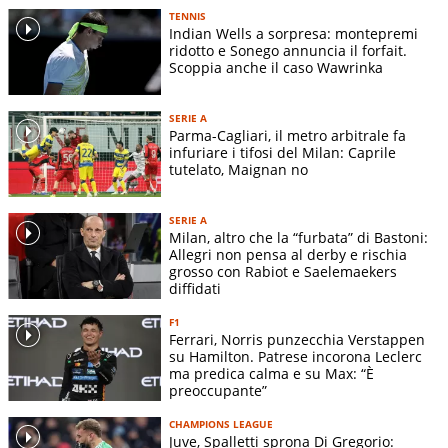
TENNIS
Indian Wells a sorpresa: montepremi
ridotto e Sonego annuncia il forfait.
Scoppia anche il caso Wawrinka
SERIE A
Parma-Cagliari, il metro arbitrale fa
infuriare i tifosi del Milan: Caprile
tutelato, Maignan no
SERIE A
Milan, altro che la “furbata” di Bastoni:
Allegri non pensa al derby e rischia
grosso con Rabiot e Saelemaekers
diffidati
F1
Ferrari, Norris punzecchia Verstappen
su Hamilton. Patrese incorona Leclerc
ma predica calma e su Max: “È
preoccupante”
CHAMPIONS LEAGUE
Juve, Spalletti sprona Di Gregorio: