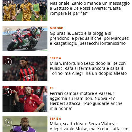
Nazionale, Zaniolo manda un messaggio
a Gattuso e De Rossi avverte: "Basta
rompere le pa**e!"
MOTOGP
Gp Brasile, Zarco e la pioggia si
prendono le prequalifiche: poi Marquez
e Razgatlioglu, Bezzecchi lontanissimo
SERIE A
Milan, infortunio Leao: dopo la lite con
Pulisic, Rafa si ferma ancora e salta il
Torino, ma Allegri ha un doppio alleato
F1
Ferrari cambia motore e Vasseur
aggiorna su Hamilton. Nuova F1?
Herbert attacca: “Può guidarle anche
mia nonna”
SERIE A
Milan, scatto Kean. Senza Vlahovic
Allegri vuole Moise, ma è rebus attacco: