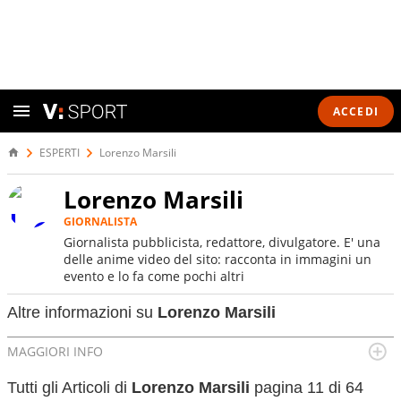
ACCEDI
ESPERTI
Lorenzo Marsili
Lorenzo Marsili
GIORNALISTA
Giornalista pubblicista, redattore, divulgatore. E' una
delle anime video del sito: racconta in immagini un
evento e lo fa come pochi altri
Altre informazioni su
Lorenzo Marsili
MAGGIORI INFO
Luogo di nascita:
Novara
Tutti gli Articoli di
Lorenzo Marsili
pagina 11 di 64
Data di nascita:
03-10-1984