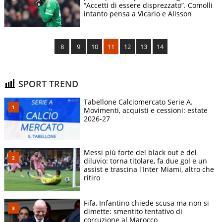
“Accetti di essere disprezzato”. Comolli
intanto pensa a Vicario e Alisson
8
9
10
11
12
13
14
SPORT TREND
Tabellone Calciomercato Serie A.
Movimenti, acquisti e cessioni: estate
2026-27
Messi più forte del black out e del
diluvio: torna titolare, fa due gol e un
assist e trascina l'Inter Miami, altro che
ritiro
Fifa, Infantino chiede scusa ma non si
dimette: smentito tentativo di
corruzione al Marocco