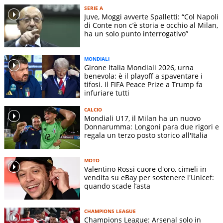
SERIE A
Juve, Moggi avverte Spalletti: “Col Napoli
di Conte non c’è storia e occhio al Milan,
ha un solo punto interrogativo”
MONDIALI
Girone Italia Mondiali 2026, urna
benevola: è il playoff a spaventare i
tifosi. Il FIFA Peace Prize a Trump fa
infuriare tutti
CALCIO
Mondiali U17, il Milan ha un nuovo
Donnarumma: Longoni para due rigori e
regala un terzo posto storico all'Italia
MOTO
Valentino Rossi cuore d'oro, cimeli in
vendita su eBay per sostenere l'Unicef:
quando scade l’asta
CHAMPIONS LEAGUE
Champions League: Arsenal solo in