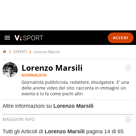
ACCEDI
ESPERTI
Lorenzo Marsili
Lorenzo Marsili
GIORNALISTA
Giornalista pubblicista, redattore, divulgatore. E' una
delle anime video del sito: racconta in immagini un
evento e lo fa come pochi altri
Altre informazioni su
Lorenzo Marsili
MAGGIORI INFO
Luogo di nascita:
Novara
Tutti gli Articoli di
Lorenzo Marsili
pagina 14 di 65
Data di nascita:
03-10-1984