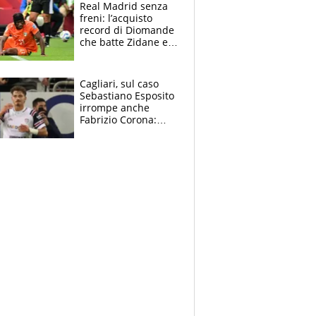
Real Madrid senza
freni: l’acquisto
record di Diomande
che batte Zidane e
Ronaldo. Vinicius
rinnova: le cifre
Cagliari, sul caso
Sebastiano Esposito
irrompe anche
Fabrizio Corona:
“Ecco cosa è
successo, ho le
prove”