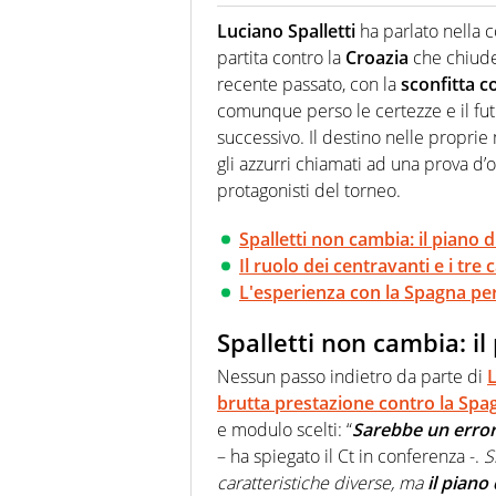
Un figlio che si chiama Diego e l
quale filo conduttore irrinunci
Luciano Spalletti
ha parlato nella c
indaga, approfondisce e scand
partita contro la
Croazia
che chiude
recente passato, con la
sconfitta c
comunque perso le certezze e il futur
successivo. Il destino nelle proprie 
gli azzurri chiamati ad una prova d’
protagonisti del torneo.
Spalletti non cambia: il piano d
Il ruolo dei centravanti e i tre 
L'esperienza con la Spagna per
Spalletti non cambia: il
Nessun passo indietro da parte di
L
brutta prestazione contro la Spa
e modulo scelti: “
Sarebbe un error
– ha spiegato il Ct in conferenza -.
S
caratteristiche diverse, ma
il piano