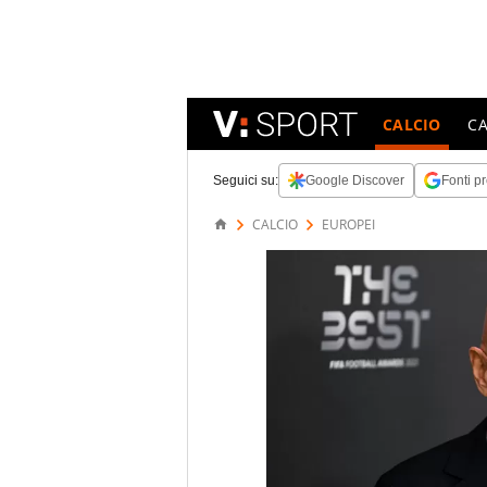
CALCIO
C
Seguici su:
Google Discover
Fonti pr
CALCIO
EUROPEI