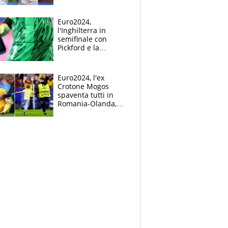
Mbappé
Euro2024,
l'Inghilterra in
semifinale con
Pickford e la
borraccia dei
segreti: "Akanji,
tuffati a sinistra"
Euro2024, l'ex
Crotone Mogos
spaventa tutti in
Romania-Olanda,
poi baby invasione
di campo