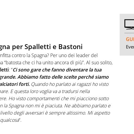
GUI
gna per Spalletti e Bastoni
Even
onfitta contro la Spagna? Per uno dei leader del
na “batosta che ci ha unito ancora di più”. Al suo solito,
etti
: “
Ci sono gare che fanno diventare la tua
 grande. Abbiamo fatto delle scelte perché siamo
lciatori forti.
Quando ho parlato ai ragazzi ho visto
pare. E questa loro voglia va a tradursi nella
nere. Ho visto comportamenti che mi piacciono sotto
 con la Spagna non mi è piaciuta. Ne abbiamo parlato e
 livello degli avversari è sempre altissimo. Mi aspetto
 qualcosa
“.