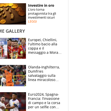
STORIE
Investire in oro
L’oro torna
SPECIALI
protagonista tra gli
investimenti sicuri
LEGGI
ESPERTI
ME GALLERY
CONTATTI
Europei, Chiellini,
l'ultimo bacio alla
coppa e il
messaggio a Morata
"Alzala": festa
Spagna, lacrime
inglesi
Olanda-Inghilterra,
Dumfries
salvataggio sulla
linea miracoloso
dopo l'ingenuità su
Kane: 30' da
montagne russe
Euro2024, Spagna-
Francia: l’invasione
di campo e la corsa
per un selfie con