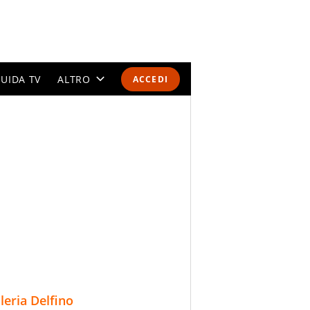
UIDA TV
ALTRO
ACCEDI
CALENDARI E CLASSIFICHE
ALTRI SPORT
MONDIALI 2026
OLIMPIADI
GOSSIP
LIFESTYLE
lleria Delfino