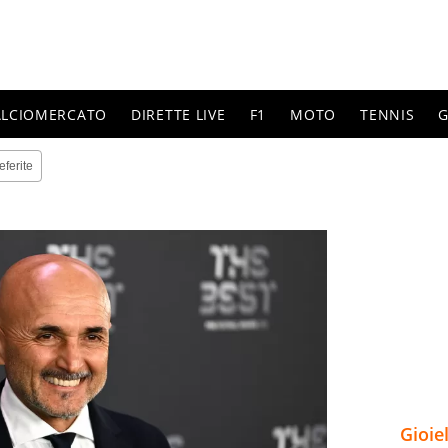
ALCIOMERCATO
DIRETTE LIVE
F1
MOTO
TENNIS
G
eferite
Gioie