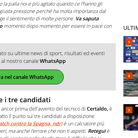
la palla noi e più agitato quando ce l’hanno gli
la giusta pressione perché ha molta importanza dal
olge il sentimento di molte persone.
Va saputa
mo
momento dopo momento per essere in pace con
ULTI
o su ultime news di sport, risultati ed eventi
ti al nostro canale
WhatsApp
ra nel canale WhatsApp
e i tre candidati
e ancor prima dell’avvento del tecnico di
Certaldo,
è
atto il punto sui tre candidati a disposizione:
tch contro la Spagna, ndr)
è un calciatore più
eri, ma anche l’errore che non ti aspetti.
Retegui
è