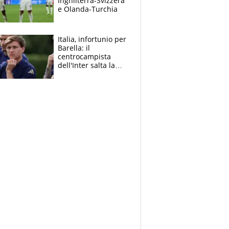
Inghilterra-Svizzera
e Olanda-Turchia
Italia, infortunio per
Barella: il
centrocampista
dell'Inter salta la
Turchia, come sta e i
tempi di recupero