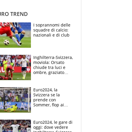
RO TREND
I soprannomi delle
squadre di calcio:
nazionali e di club
Inghilterra-Svizzera,
moviola: Orsato
chiude tra luci e
ombre, graziato
Schar
Euro2024, la
Svizzera se la
prende con
Sommer, flop ai
rigori: l'ironia del
web
Euro2024, le gare di
oggi: dove vedere