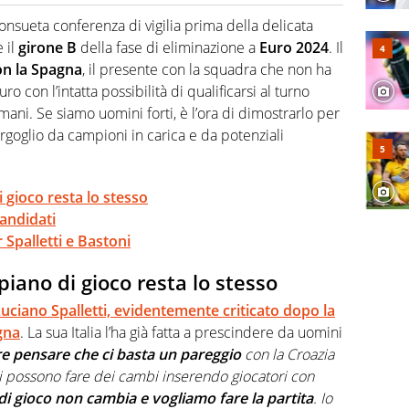
a tesi di laurea sugli stadi di proprietà in Italia. Il calcio
abile tra passione e professione. Per Virgilio Sport
onsueta conferenza di vigilia prima della delicata
aglia l'universo mondo dello sport per antonomasia
 il
girone B
della fase di eliminazione a
Euro 2024
. Il
on la Spagna
, il presente con la squadra che non ha
o con l’intatta possibilità di qualificarsi al turno
mani. Se siamo uomini forti, è l’ora di dimostrarlo per
orgoglio da campioni in carica e da potenziali
i gioco resta lo stesso
candidati
 Spalletti e Bastoni
 piano di gioco resta lo stesso
uciano Spalletti, evidentemente criticato dopo la
gna
. La sua Italia l’ha già fatta a prescindere da uomini
e pensare che ci basta un pareggio
con la Croazia
i possono fare dei cambi inserendo giocatori con
 di gioco non cambia e vogliamo fare la partita
. Io