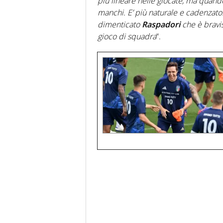
più lineare nelle giocate, ma quando g
manchi. E’ più naturale e cadenzato.
dimenticato
Raspadori
che è bravi
gioco di squadra
“.