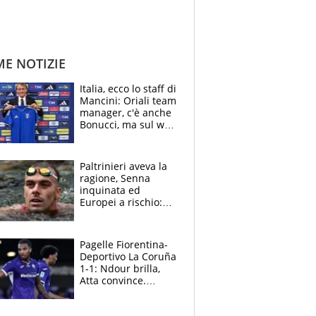
ME NOTIZIE
Italia, ecco lo staff di
Mancini: Oriali team
manager, c'è anche
Bonucci, ma sul web
infuria la polemica
Paltrinieri aveva la
ragione, Senna
inquinata ed
Europei a rischio:
allenamenti fermi,
cosa succede
adesso
Pagelle Fiorentina-
Deportivo La Coruña
1-1: Ndour brilla,
Atta convince.
Pongracic rovina
tutto nel finale