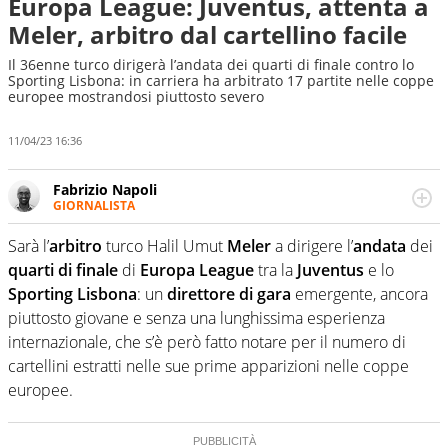
Europa League: Juventus, attenta a
Meler, arbitro dal cartellino facile
Il 36enne turco dirigerà l’andata dei quarti di finale contro lo
Sporting Lisbona: in carriera ha arbitrato 17 partite nelle coppe
europee mostrandosi piuttosto severo
11/04/23 16:36
Fabrizio Napoli
GIORNALISTA
Giornalista professionista, per Virgilio Sport segue anche
il calcio ma è con la pallanuoto che esalta competenze e
Sarà l’
arbitro
turco Halil Umut
Meler
a dirigere l’
andata
dei
passioni. Cura la comunicazione di HaBaWaBa, il più
quarti di finale
di
Europa League
tra la
Juventus
e lo
grande festival di waterpolo per bambini al mondo
Sporting Lisbona
: un
direttore di gara
emergente, ancora
piuttosto giovane e senza una lunghissima esperienza
internazionale, che s’è però fatto notare per il numero di
cartellini estratti nelle sue prime apparizioni nelle coppe
europee.