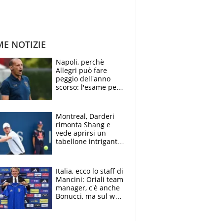
ME NOTIZIE
Napoli, perchè
Allegri può fare
peggio dell'anno
scorso: l'esame per
Manna, le colpe di
Conte e il gioco del
Monopoly
Montreal, Darderi
rimonta Shang e
vede aprirsi un
tabellone intrigante:
"Penso solo a
Borges, ma sono
felice del mio livello"
Italia, ecco lo staff di
Mancini: Oriali team
manager, c'è anche
Bonucci, ma sul web
infuria la polemica