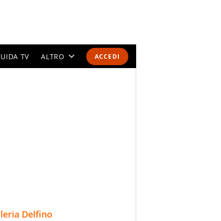
UIDA TV
ALTRO
ACCEDI
CALENDARI E CLASSIFICHE
ALTRI SPORT
MONDIALI 2026
OLIMPIADI
GOSSIP
LIFESTYLE
lleria Delfino