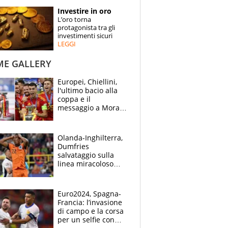
STORIE
Investire in oro
L’oro torna
SPECIALI
protagonista tra gli
investimenti sicuri
LEGGI
ESPERTI
ME GALLERY
CONTATTI
Europei, Chiellini,
l'ultimo bacio alla
coppa e il
messaggio a Morata
"Alzala": festa
Spagna, lacrime
inglesi
Olanda-Inghilterra,
Dumfries
salvataggio sulla
linea miracoloso
dopo l'ingenuità su
Kane: 30' da
montagne russe
Euro2024, Spagna-
Francia: l’invasione
di campo e la corsa
per un selfie con