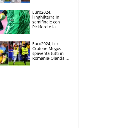
Mbappé
Euro2024,
l'Inghilterra in
semifinale con
Pickford e la
borraccia dei
segreti: "Akanji,
tuffati a sinistra"
Euro2024, l'ex
Crotone Mogos
spaventa tutti in
Romania-Olanda,
poi baby invasione
di campo