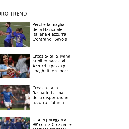
RO TREND
Perché la maglia
della Nazionale
italiana è azzurra.
C'entrano i Savoia
Croazia-Italia, Ivana
Knoll minaccia gli
Azzurri: spezza gli
spaghetti e si becca
una marea di
commenti trash
Croazia-Italia,
Raspadori arma
della disperazione
azzurra: l'ultima
chance dopo l'anno-
no
L'Italia pareggia al
98' con la Croazia, le