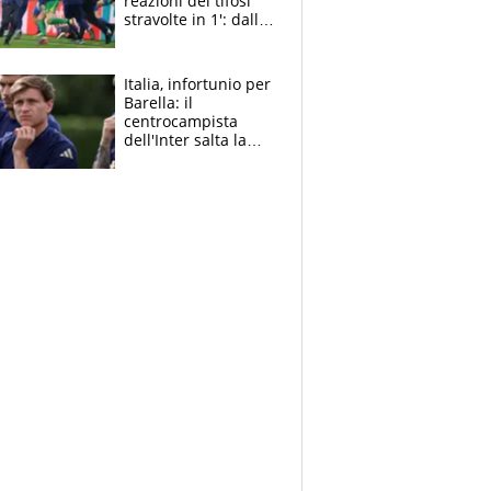
reazioni dei tifosi
stravolte in 1': dallo
psicodramma all'euf
oria
Italia, infortunio per
Barella: il
centrocampista
dell'Inter salta la
Turchia, come sta e i
tempi di recupero