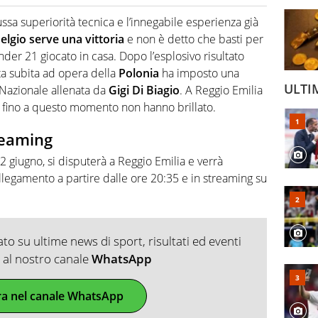
2007, scrive per curiosità personale e necessità:
 e dei suoi protagonisti, concedendosi innocenti evasioni
ussa superiorità tecnica e l’innegabile esperienza già
format. Un tempo ala destra, oggi si sente a suo agio nel
elgio serve una vittoria
e non è detto che basti per
fica riservata dei migliori 5 calciatori di sempre.
der 21 giocato in casa. Dopo l’esplosivo risultato
tta subita ad opera della
Polonia
ha imposto una
ULTI
a Nazionale allenata da
Gigi Di Biagio
. A Reggio Emilia
he fino a questo momento non hanno brillato.
reaming
22 giugno, si disputerà a Reggio Emilia e verrà
legamento a partire dalle ore 20:35 e in streaming su
o su ultime news di sport, risultati ed eventi
ti al nostro canale
WhatsApp
ra nel canale WhatsApp