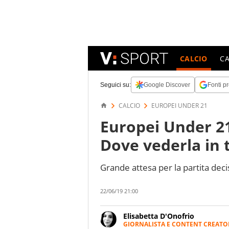
CALCIO
C
Seguici su:
Google Discover
Fonti pr
CALCIO
EUROPEI UNDER 21
Europei Under 21,
Dove vederla in 
Grande attesa per la partita decis
22/06/19 21:00
Elisabetta D'Onofrio
GIORNALISTA E CONTENT CREATO