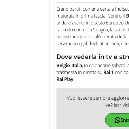
Giornalista professionista dal 
soprattutto di calcio, di sport
Erano partiti con una certa e indisc
nell'ambito della creazione di 
maturata in prima fascia. Contro il
B
ruolo di libero. Cura una classi
andare avanti, in questo Europeo Un
raccolto contro la Spagna, la sconfi
analisi inevitabile sull’operato dell
serviranno i gol degli attaccanti, c
Dove vederla in tv e st
Belgio-Italia
, in calendario sabato 
trasmessa in diretta su
Rai 1
con col
Rai Play
.
Vuoi essere sempre aggiornat
live? Iscrivi
Ent