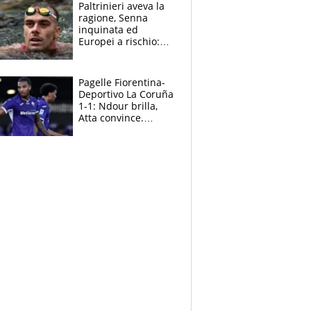
Paltrinieri aveva la
ragione, Senna
inquinata ed
Europei a rischio:
allenamenti fermi,
cosa succede
adesso
Pagelle Fiorentina-
Deportivo La Coruña
1-1: Ndour brilla,
Atta convince.
Pongracic rovina
tutto nel finale