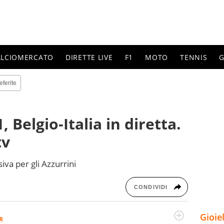
ALCIOMERCATO
DIRETTE LIVE
F1
MOTO
TENNIS
G
eferite
 Belgio-Italia in diretta.
tv
iva per gli Azzurrini
CONDIVIDI
Gioie
R