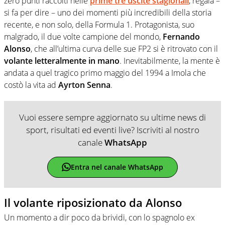
zero punti raccolti nelle
prime tre uscite stagionali
, regala –
si fa per dire – uno dei momenti più incredibili della storia
recente, e non solo, della Formula 1. Protagonista, suo
malgrado, il due volte campione del mondo,
Fernando
Alonso
, che all’ultima curva delle sue FP2 si è ritrovato con il
volante letteralmente in mano
. Inevitabilmente, la mente è
andata a quel tragico primo maggio del 1994 a Imola che
costò la vita ad
Ayrton Senna
.
Vuoi essere sempre aggiornato su ultime news di
sport, risultati ed eventi live? Iscriviti al nostro
canale
WhatsApp
Entra nel canale WhatsApp
Il volante riposizionato da Alonso
Un momento a dir poco da brividi, con lo spagnolo ex