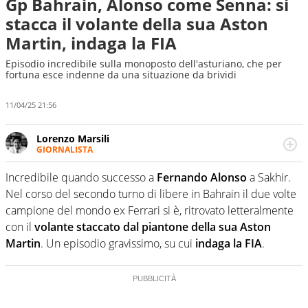
Gp Bahrain, Alonso come Senna: si
stacca il volante della sua Aston
Martin, indaga la FIA
Episodio incredibile sulla monoposto dell'asturiano, che per
fortuna esce indenne da una situazione da brividi
11/04/25 21:56
Lorenzo Marsili
GIORNALISTA
Giornalista pubblicista, redattore, divulgatore. E' una
delle anime video del sito: racconta in immagini un
Incredibile quando successo a
Fernando Alonso
a Sakhir.
evento e lo fa come pochi altri
Nel corso del secondo turno di libere in Bahrain il due volte
campione del mondo ex Ferrari si è, ritrovato letteralmente
con il
volante staccato dal piantone della sua Aston
Martin
. Un episodio gravissimo, su cui
indaga la FIA
.