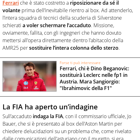
Ferrari
che è stato costretto a
riposizionare da sé il
volante
prima dell’inevitabile rientro ai box. Ad attenderlo,
l’intera squadra di tecnici della scuderia di Silverstone
schierati
a voler schermare l’accaduto
. Missione,
ovviamente, fallita, con gli ingegneri che hanno dovuto
mettersi all’opera direttamente dentro l’abitacolo della
AMR25 per
sostituire l’intera colonna dello sterzo
.
Forse ti può interessare
Ferrari, chi è Dino Beganovic:
sostituirà Leclerc nelle fp1 in
Austria. Mara Sangiorgio:
"Ibrahimovic della F1"
La FIA ha aperto un’indagine
Sull’accaduto
indaga la FIA
, con il commissario ufficiale, Jo
Bauer, che si è presentato al box dell’Aston Martin per
chiedere delucidazioni su un problema che, come rivelato
dalle comunicazioni dell’asturiano con il muretto, si era