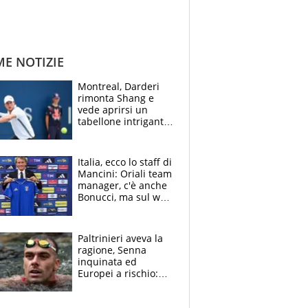
ME NOTIZIE
Montreal, Darderi
rimonta Shang e
vede aprirsi un
tabellone intrigante:
"Penso solo a
Borges, ma sono
felice del mio livello"
Italia, ecco lo staff di
Mancini: Oriali team
manager, c'è anche
Bonucci, ma sul web
infuria la polemica
Paltrinieri aveva la
ragione, Senna
inquinata ed
Europei a rischio:
allenamenti fermi,
cosa succede