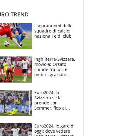
RO TREND
I soprannomi delle
squadre di calcio:
nazionali e di club
Inghilterra-Svizzera,
moviola: Orsato
chiude tra luci e
ombre, graziato
Schar
Euro2024, la
Svizzera se la
prende con
Sommer, flop ai
rigori: l'ironia del
web
Euro2024, le gare di
oggi: dove vedere