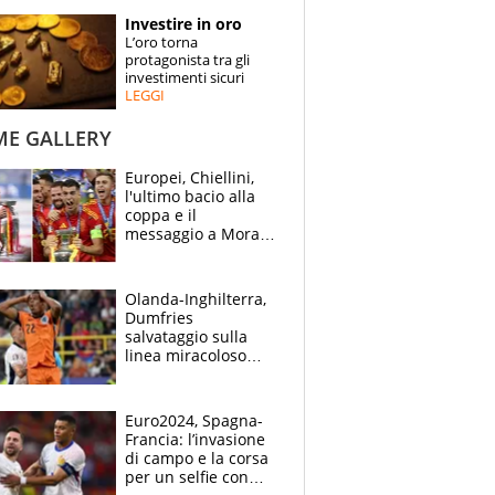
STORIE
Investire in oro
L’oro torna
SPECIALI
protagonista tra gli
investimenti sicuri
LEGGI
ESPERTI
ME GALLERY
CONTATTI
Europei, Chiellini,
l'ultimo bacio alla
coppa e il
messaggio a Morata
"Alzala": festa
Spagna, lacrime
inglesi
Olanda-Inghilterra,
Dumfries
salvataggio sulla
linea miracoloso
dopo l'ingenuità su
Kane: 30' da
montagne russe
Euro2024, Spagna-
Francia: l’invasione
di campo e la corsa
per un selfie con