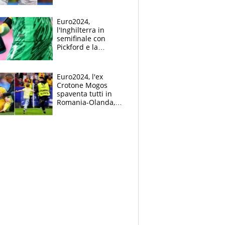
Mbappé
Euro2024,
l'Inghilterra in
semifinale con
Pickford e la
borraccia dei
segreti: "Akanji,
tuffati a sinistra"
Euro2024, l'ex
Crotone Mogos
spaventa tutti in
Romania-Olanda,
poi baby invasione
di campo