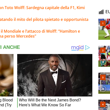
on Toto Wolff: Sardegna capitale della F1, Kimi
EU
fatando il mito del pilota spietato e opportunista
 il Mondiale e l’attacco di Wolff: “Hamilton e
 ha perso Mercedes”