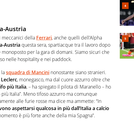
ia-Austria
 i meccanici della
Ferrari
, anche quelli dell’Alpha
ia-Austria
questa sera, spartiacque tra il lavoro dopo
le monoposto per la gara di domani. Siamo sicuri che
so nelle hospitality e nei paddock.
r la
squadra di Mancini
nonostante siano stranieri.
 Leclerc
, monegasco, ma dal cuore azzurro oltre che
ifo più Italia
, – ha spiegato il pilota di Maranello – ho
ifo più Italia”. Meno tifoso azzurro ma comunque
amente alle furie rosse ma dice ma ammette: “In
devono aspettarsi qualcosa in più dall’Italia a calcio
l momento è più forte anche della mia Spagna”.