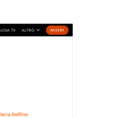
UIDA TV
ALTRO
ACCEDI
CALENDARI E CLASSIFICHE
ALTRI SPORT
MONDIALI 2026
OLIMPIADI
GOSSIP
LIFESTYLE
lleria Delfino