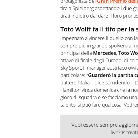
protagonista del
Gran Premio della
tira a Spielberg aspettando i due gr
tirati indietro dal dare il loro pronos
Toto Wolff fa il tifo per la
Impegnato a vincere il duello con la
sempre più in grande spolvero a mett
principal della
Mercedes
,
Toto Wol
ottavo di finale degli Europei di c
Sky Sport, il manager austriaco ovvi
particolare: “
Guarderò la partita 
battere l’Italia – dice sorridendo – 
Hamilton vinca domenica che la nostr
gioco di squadra e se facciamo una
talento, si può fare qualcosa. Vedr
Vuoi essere sempre aggiornat
live? Iscrivi