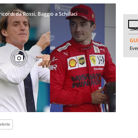
ricordi da Rossi, Baggio a Schillaci
GUI
Even
eferite