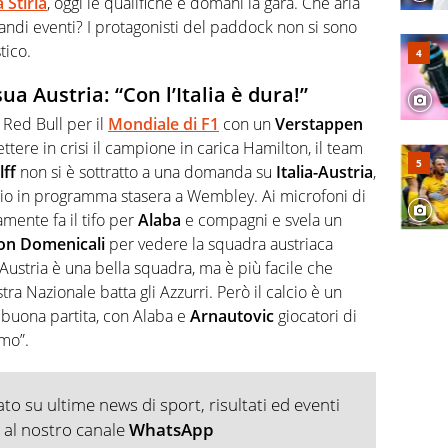
 Stiria
, oggi le qualifiche e domani la gara. Che aria
andi eventi? I protagonisti del paddock non si sono
tico.
 sua Austria: “Con l’Italia è dura!”
 Red Bull per il
Mondiale di F1
con un
Verstappen
ere in crisi il campione in carica Hamilton, il team
ff
non si è sottratto a una domanda su
Italia-Austria
,
alcio in programma stasera a Wembley. Ai microfoni di
amente fa il tifo per
Alaba
e compagni e svela un
con Domenicali
per vedere la squadra austriaca
L’Austria è una bella squadra, ma è più facile che
a Nazionale batta gli Azzurri. Però il calcio è un
 buona partita, con Alaba e
Arnautovic
giocatori di
emo”.
o su ultime news di sport, risultati ed eventi
ti al nostro canale
WhatsApp