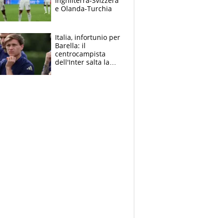
Inghilterra-Svizzera
e Olanda-Turchia
Italia, infortunio per
Barella: il
centrocampista
dell'Inter salta la
Turchia, come sta e i
tempi di recupero