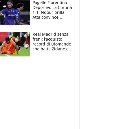
adesso
Pagelle Fiorentina-
Deportivo La Coruña
1-1: Ndour brilla,
Atta convince.
Pongracic rovina
tutto nel finale
Real Madrid senza
freni: l’acquisto
record di Diomande
che batte Zidane e
Ronaldo. Vinicius
rinnova: le cifre