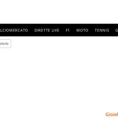
ALCIOMERCATO
DIRETTE LIVE
F1
MOTO
TENNIS
G
eferite
Gioie