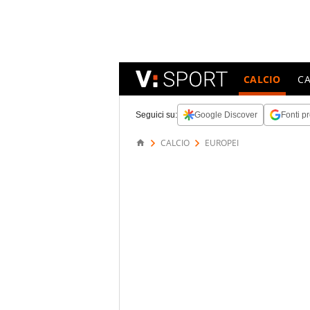
CALCIO
C
Seguici su:
Google Discover
Fonti pr
CALCIO
EUROPEI