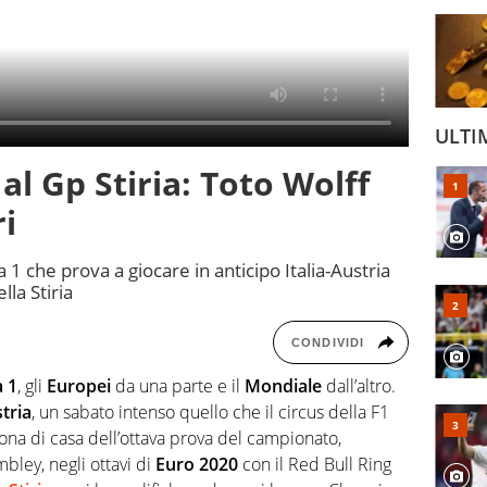
ULTI
 al Gp Stiria: Toto Wolff
ri
 1 che prova a giocare in anticipo Italia-Austria
la Stiria
CONDIVIDI
a 1
, gli
Europei
da una parte e il
Mondiale
dall’altro.
tria
, un sabato intenso quello che il circus della F1
adrona di casa dell’ottava prova del campionato,
bley, negli ottavi di
Euro 2020
con il Red Bull Ring