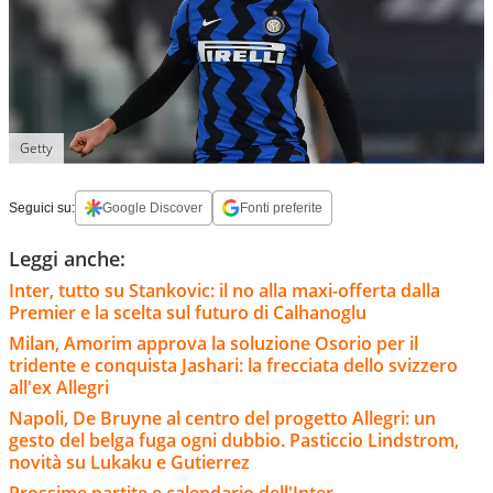
Getty
Seguici su:
Google Discover
Fonti preferite
Leggi anche:
Inter, tutto su Stankovic: il no alla maxi-offerta dalla
Premier e la scelta sul futuro di Calhanoglu
Milan, Amorim approva la soluzione Osorio per il
tridente e conquista Jashari: la frecciata dello svizzero
all'ex Allegri
Napoli, De Bruyne al centro del progetto Allegri: un
gesto del belga fuga ogni dubbio. Pasticcio Lindstrom,
novità su Lukaku e Gutierrez
Prossime partite e calendario dell'Inter