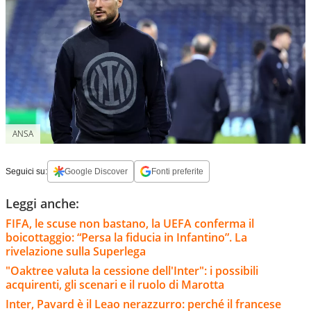
ANSA
Seguici su:
Google Discover
Fonti preferite
Leggi anche:
FIFA, le scuse non bastano, la UEFA conferma il
boicottaggio: “Persa la fiducia in Infantino”. La
rivelazione sulla Superlega
"Oaktree valuta la cessione dell'Inter": i possibili
acquirenti, gli scenari e il ruolo di Marotta
Inter, Pavard è il Leao nerazzurro: perché il francese