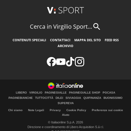
Cerca in Virgilio Sport...
CONTENUTI SPECIALI
CONTATTACI
MAPPA DEL SITO
FEED RSS
ARCHIVIO
LIBERO
VIRGILIO
PAGINEGIALLE
PAGINEGIALLE SHOP
PGCASA
PAGINEBIANCHE
TUTTOCITTÀ
DILEI
SIVIAGGIA
QUIFINANZA
BUONISSIMO
SUPEREVA
Chi siamo
Note Legali
Privacy
Cookie Policy
Preferenze sui cookie
Aiuto
© Italiaonline S.p.A. 2026
Direzione e coordinamento di Libero Acquisition S.á r.l.