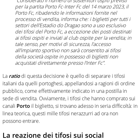
“Considerato il numero di sostenitori ospiti previsti
per la partita Porto Fc-Inter Fc del 14 marzo 2023, il
Porto Fc, ribadendo le informazioni fornite nel
processo di vendita, informa che: i biglietti per tutti i
settori dell’Estadio do Dragao sono a uso esclusivo
dei tifosi del Porto Fc, a eccezione dei posti destinati
ai tifosi ospiti e inviati al club ospite per la vendita; in
tale senso, per motivi di sicurezza, l’accesso
all’impianto sportivo non sarà consentito ai tifosi
della società ospite in possesso di biglietti non
acquistati direttamente presso l’Inter Fc”.
La
ratio
di questa decisione è quello di separare i tifosi
italiani da quelli portoghesi, appellandosi a ragioni di ordine
pubblico, come effettivamente indicato in una postilla in
sede di vendita. Ovviamente, i tifosi che hanno comprato sui
canali
Porto
il biglietto, si trovano adesso in seria difficoltà: in
linea teorica, questi mille tifosi nerazzurri ad ora non
possono entrare.
La reazione dei tifosi sui social