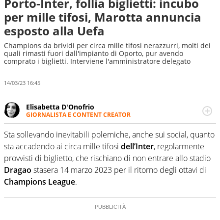
Porto-Inter, follia biglietti: incubo
per mille tifosi, Marotta annuncia
esposto alla Uefa
Champions da brividi per circa mille tifosi nerazzurri, molti dei
quali rimasti fuori dall'impianto di Oporto, pur avendo
comprato i biglietti. Interviene l'amministratore delegato
14/03/23 16:45
Elisabetta D'Onofrio
GIORNALISTA E CONTENT CREATOR
Giornalista professionista dal 2007, scrive per curiosità
personale e necessità: soprattutto di calcio, di sport e dei
Sta sollevando inevitabili polemiche, anche sui social, quanto
suoi protagonisti, concedendosi innocenti evasioni
sta accadendo ai circa mille tifosi
dell’Inter
, regolarmente
nell'ambito della creazione di format. Un tempo ala
provvisti di biglietto, che rischiano di non entrare allo stadio
destra, oggi si sente a suo agio nel ruolo di libero. Cura
Dragao
stasera 14 marzo 2023 per il ritorno degli ottavi di
una classifica riservata dei migliori 5 calciatori di sempre.
Champions League
.