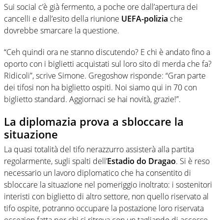
Sui social c’è già fermento, a poche ore dall’apertura dei
cancelli e dall’esito della riunione
UEFA-polizia
che
dovrebbe smarcare la questione.
“
Ceh quindi ora ne stanno discutendo? E chi è andato fino a
oporto con i biglietti acquistati sul loro sito di merda che fa?
Ridicoli”, scrive Simone. Gregoshow risponde: “Gran parte
dei tifosi non ha biglietto ospiti. Noi siamo qui in 70 con
biglietto standard. Aggiornaci se hai novità, grazie!”.
La diplomazia prova a sbloccare la
situazione
La quasi totalità del tifo nerazzurro assisterà alla partita
regolarmente, sugli spalti dell’
Estadio do Dragao
. Si è reso
necessario un lavoro diplomatico che ha consentito di
sbloccare la situazione nel pomeriggio inoltrato: i sostenitori
interisti con biglietto di altro settore, non quello riservato al
tifo ospite, potranno occupare la postazione loro riservata
eccezion fatta per chi si ritrova con un tagliando di accesso