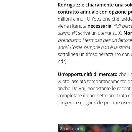
Rodriguez è chiaramente una sol
contratto annuale con opzione pe
milioni annui. Un’opzione che, evide
viene ritenuta
necessaria
:
“Mi piac
siamo sì”
, scrive un utente su X.
Non
prendiamo Hermoso per un fattore 
anni? Come sempre non è la storia d
sottolinea un tifoso nerazzurro con
ndr).
Un’opportunità di mercato
che l’I
vuoto lasciato temporaneamente dal
anche De Vrij, nonostante le recenti 
completare il pacchetto arretrato con
dirigenza scioglierà le proprie riser