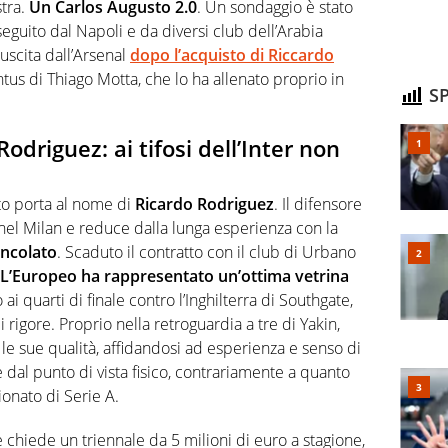
stra.
Un Carlos Augusto 2.0
. Un sondaggio è stato
nseguito dal Napoli e da diversi club dell’Arabia
n uscita dall’Arsenal
dopo l’acquisto di Riccardo
entus di Thiago Motta, che lo ha allenato proprio in
SP
odriguez: ai tifosi dell’Inter non
ato porta al nome di
Ricardo Rodriguez
. Il difensore
nel Milan e reduce dalla lunga esperienza con la
incolato
. Scaduto il contratto con il club di Urbano
L’Europeo ha rappresentato un’ottima vetrina
no ai quarti di finale contro l’Inghilterra di Southgate,
i rigore. Proprio nella retroguardia a tre di Yakin,
le sue qualità, affidandosi ad esperienza e senso di
dal punto di vista fisico, contrariamente a quanto
ionato di Serie A.
 chiede un triennale da 5 milioni di euro a stagione,