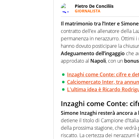
Pietro De Conciliis
GIORNALISTA
Giornalista pubblicista e speake
uno sguardo attento e competen
Il matrimonio tra l’Inter e Simon
contratto dell’ex allenatore della L
permanenza in nerazzurro. Ottimi i
hanno dovuto posticipare la chiusura
Adeguamento dell’ingaggio
che av
approdato al
Napoli
, con un
bonus
Inzaghi come Conte: cifre e det
Calciomercato Inter, tra annunc
L'ultima idea è Ricardo Rodrigue
Inzaghi come Conte: cifr
Simone Inzaghi resterà ancora a l
detiene il titolo di Campione d’Itali
della prossima stagione, che vedrà p
riscatto. La certezza dei nerazzurri