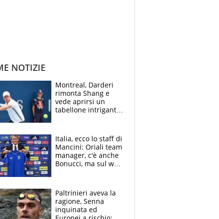
ME NOTIZIE
Montreal, Darderi
rimonta Shang e
vede aprirsi un
tabellone intrigante:
"Penso solo a
Borges, ma sono
felice del mio livello"
Italia, ecco lo staff di
Mancini: Oriali team
manager, c'è anche
Bonucci, ma sul web
infuria la polemica
Paltrinieri aveva la
ragione, Senna
inquinata ed
Europei a rischio: