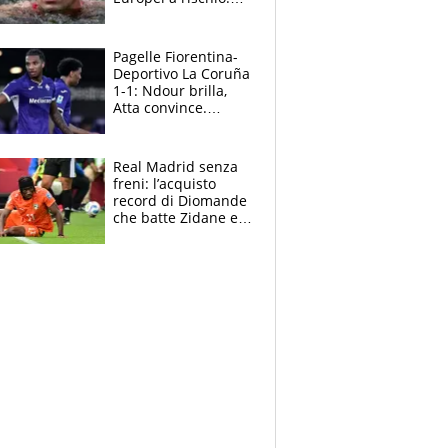
allenamenti fermi,
cosa succede
adesso
Pagelle Fiorentina-
Deportivo La Coruña
1-1: Ndour brilla,
Atta convince.
Pongracic rovina
tutto nel finale
Real Madrid senza
freni: l’acquisto
record di Diomande
che batte Zidane e
Ronaldo. Vinicius
rinnova: le cifre