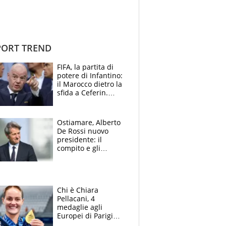
ORT TREND
FIFA, la partita di
potere di Infantino:
il Marocco dietro la
sfida a Ceferin.
Scontro sul
Mondiale a 64
squadre, l’ira di Figo
Ostiamare, Alberto
De Rossi nuovo
presidente: il
compito e gli
obiettivi ricevuti dal
figlio Daniele
Chi è Chiara
Pellacani, 4
medaglie agli
Europei di Parigi
2026, papà