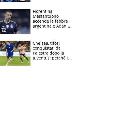
Giampaolo
giornalista, mamma
Fiorentina,
insegnante e il
Mastantuono
fratello calciatore
accende la febbre
argentina e Adani
impazzisce. Ma
Antognoni ‘rovina la
festa’ a Commisso
Chelsea, tifosi
conquistati da
Palestra dopo la
Juventus: perché i
fan dei Blues sono
pazzi dell’azzurro