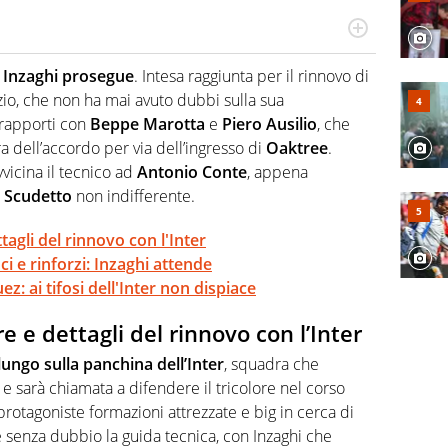
r radiofonico, per Virgilio Sport si occupa di calcio con
te sui campionati di Serie B e Serie C
e Inzaghi prosegue
. Intesa raggiunta per il rinnovo di
azio, che non ha mai avuto dubbi sulla sua
 rapporti con
Beppe Marotta
e
Piero Ausilio
, che
 dell’accordo per via dell’ingresso di
Oaktree
.
vicina il tecnico ad
Antonio Conte
, appena
 Scudetto
non indifferente.
tagli del rinnovo con l'Inter
i e rinforzi: Inzaghi attende
z: ai tifosi dell'Inter non dispiace
e e dettagli del rinnovo con l’Inter
ungo sulla panchina dell’Inter
, squadra che
a e sarà chiamata a difendere il tricolore nel corso
rotagoniste formazioni attrezzate e big in cerca di
 è senza dubbio la guida tecnica, con Inzaghi che