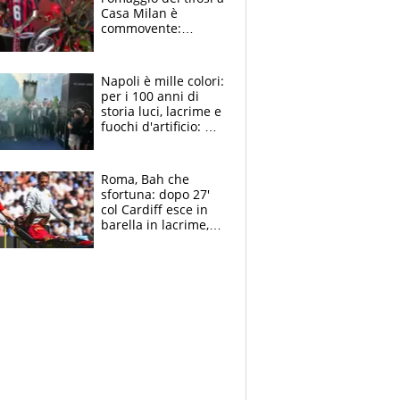
Casa Milan è
commovente:
maglie, bandiere,
sciarpe, lacrime e
bigliettini
Napoli è mille colori:
per i 100 anni di
storia luci, lacrime e
fuochi d'artificio: De
Laurentiis salta al
coro anti-Juve
Roma, Bah che
sfortuna: dopo 27'
col Cardiff esce in
barella in lacrime,
Dybala rigore da
schiaffi, i giallorossi
prendono 3 gol in
45'