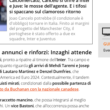
Calciomercato, Cancelo si offre a Inter
e Juve: le mosse dell'agente. E i tifosi
si spaccano sul clamoroso ritorno
Joao Cancelo potrebbe (il condizionale è
d'obbligo) tornare in Italia. Finito ai margini
del progetto del Manchester City, il
portoghese è stato offerto a due ex
squadre, Inter e Juventus
GUI
Even
 annunci e rinforzi: Inzaghi attende
i
, pronto a ripatire al timone dell’
Inter
. Tra campo e
r quanto riguarda
gli arrivi di Mehdi Taremi e Josep
di Lautaro Martinez e Denzel Dumfries
, che
 America ed Euro 2024. Contestualmente, il tandem
isti mirati
, condizionati dalla
possibile partenza di
ito da
Buchanan
con la nazionale canadese
.
raccetto mancino
, che possa integrarsi al meglio
ghi. Un
vice Bastoni
, che all’occorrenza possa anche