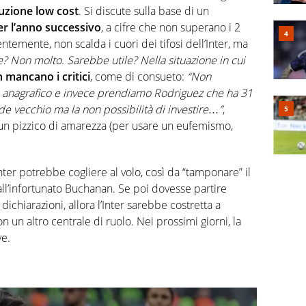
uzione low cost
. Si discute sulla base di un
r l’anno successivo
, a cifre che non superano i 2
ntemente, non scalda i cuori dei tifosi dell’Inter, ma
e? Non molto. Sarebbe utile? Nella situazione in cui
 mancano i critici
, come di consueto:
“Non
anagrafico e invece prendiamo Rodriguez che ha 31
e vecchio ma la non possibilità di investire…”
,
 un pizzico di amarezza (per usare un eufemismo,
nter potrebbe cogliere al volo, così da “tamponare” il
l’infortunato Buchanan. Se poi dovesse partire
dichiarazioni, allora l’Inter sarebbe costretta a
 un altro centrale di ruolo. Nei prossimi giorni, la
ve.