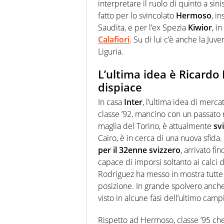
interpretare il ruolo di quinto a sini
fatto per lo svincolato
Hermoso
, i
Saudita, e per l’ex Spezia
Kiwior
, i
Calafiori
. Su di lui c’è anche la Juv
Liguria.
L’ultima idea è Ricardo R
dispiace
In casa
Inter
, l’ultima idea di merc
classe ’92, mancino con un passato 
maglia del Torino, è attualmente
sv
Cairo, è in cerca di una nuova sfida.
per il 32enne svizzero
, arrivato fi
capace di imporsi soltanto ai calci d
Rodriguez ha messo in mostra tutte 
posizione. In grande spolvero anche 
visto in alcune fasi dell’ultimo camp
Rispetto ad Hermoso, classe ’95 che