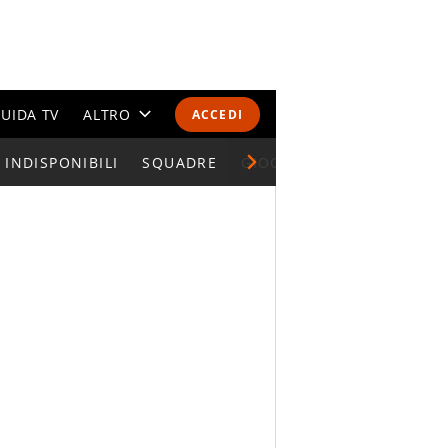
UIDA TV
ALTRO
ACCEDI
INDISPONIBILI
CALENDARI E CLASSIFICHE
SQUADRE
GIOCATORI SERIE A
ALTRI SPORT
MONDIALI 2026
OLIMPIADI
GOSSIP
LIFESTYLE