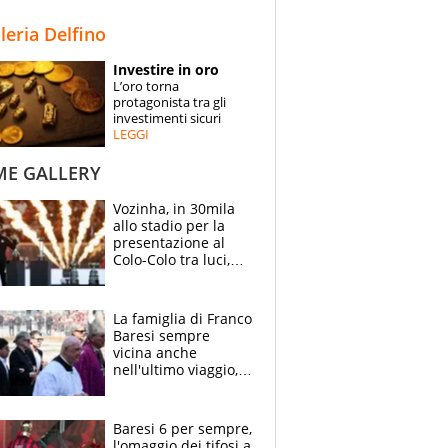
STORIE
lleria Delfino
SPECIALI
Investire in oro
L’oro torna
ESPERTI
protagonista tra gli
investimenti sicuri
LEGGI
CONTATTI
ME GALLERY
Vozinha, in 30mila
allo stadio per la
presentazione al
Colo-Colo tra luci,
spettacolo, elicotteri
e paracadutisti
La famiglia di Franco
Baresi sempre
vicina anche
nell'ultimo viaggio,
la moglie Maura, i
figli e i suoi cari
circondati
Baresi 6 per sempre,
dall'affetto dei tifosi
l'omaggio dei tifosi a