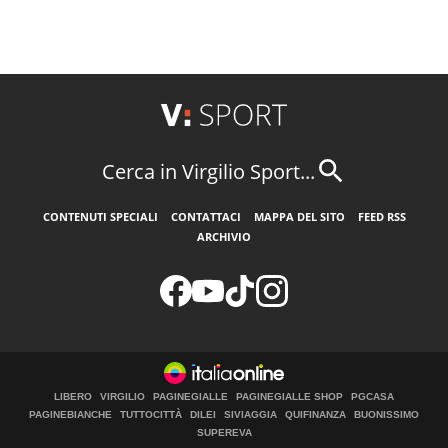
Cerca in Virgilio Sport...
CONTENUTI SPECIALI
CONTATTACI
MAPPA DEL SITO
FEED RSS
ARCHIVIO
LIBERO
VIRGILIO
PAGINEGIALLE
PAGINEGIALLE SHOP
PGCASA
PAGINEBIANCHE
TUTTOCITTÀ
DILEI
SIVIAGGIA
QUIFINANZA
BUONISSIMO
SUPEREVA