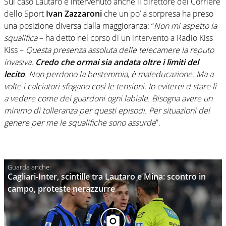
Sul caso Lautaro è intervenuto anche il direttore del Corriere
dello Sport
Ivan Zazzaroni
che un po’ a sorpresa ha preso
una posizione diversa dalla maggioranza: “
Non mi aspetto la
squalifica
– ha detto nel corso di un intervento a Radio Kiss
Kiss –
Questa presenza assoluta delle telecamere la reputo
invasiva.
Credo che ormai sia andata oltre i limiti del
lecito
. Non perdono la bestemmia, è maleducazione. Ma a
volte i calciatori sfogano così le tensioni. Io eviterei d stare lì
a vedere come dei guardoni ogni labiale. Bisogna avere un
minimo di tolleranza per questi episodi. Per situazioni del
genere per me le squalifiche sono assurde
”.
Cagliari-Inter, scintille tra Lautaro e Mina: scontro in
campo, proteste nerazzurre