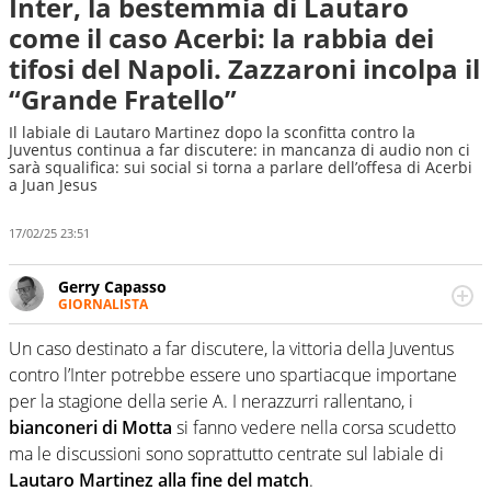
Inter, la bestemmia di Lautaro
come il caso Acerbi: la rabbia dei
tifosi del Napoli. Zazzaroni incolpa il
“Grande Fratello”
Il labiale di Lautaro Martinez dopo la sconfitta contro la
Juventus continua a far discutere: in mancanza di audio non ci
sarà squalifica: sui social si torna a parlare dell’offesa di Acerbi
a Juan Jesus
17/02/25 23:51
Gerry Capasso
GIORNALISTA
Per lui gli sport americani non hanno segreti: basket,
football, baseball e la capacità innata di trovare la notizia
Un caso destinato a far discutere, la vittoria della Juventus
dove altri non vedono granché
contro l’Inter potrebbe essere uno spartiacque importane
per la stagione della serie A. I nerazzurri rallentano, i
bianconeri di Motta
si fanno vedere nella corsa scudetto
ma le discussioni sono soprattutto centrate sul labiale di
Lautaro Martinez alla fine del match
.