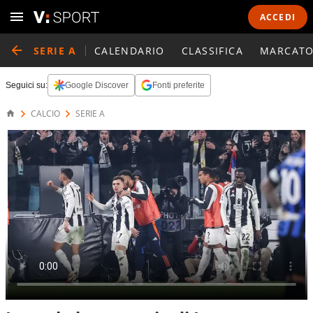
ACCEDI
SERIE A
CALENDARIO
CLASSIFICA
MARCATO
Seguici su:
Google Discover
Fonti preferite
CALCIO
SERIE A