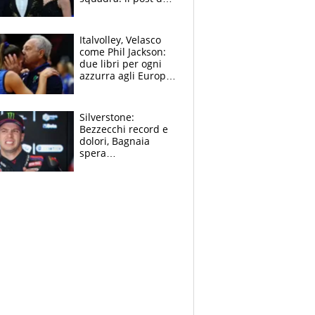
figlio di Amadeus e
Sanremo sullo
sfondo
Italvolley, Velasco
come Phil Jackson:
due libri per ogni
azzurra agli Europei.
Quello per Sylla è
“geniale”
Silverstone:
Bezzecchi record e
dolori, Bagnaia
spera
nell'antidolorifico,
Marquez si tira fuori
e vota Aprilia