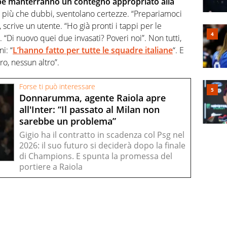
e manterranno un contegno appropriato alla
, più che dubbi, sventolano certezze. “Prepariamoci
, scrive un utente. “Ho già pronti i tappi per le
. “Di nuovo quei due invasati? Poveri noi”. Non tutti,
i: “
L’hanno fatto per tutte le squadre italiane
“. E
o, nessun altro”.
Forse ti può interessare
Donnarumma, agente Raiola apre
all'Inter: “Il passato al Milan non
sarebbe un problema”
Gigio ha il contratto in scadenza col Psg nel
2026: il suo futuro si deciderà dopo la finale
di Champions. E spunta la promessa del
portiere a Raiola