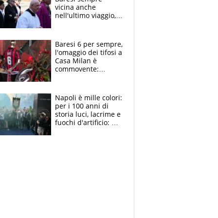
vicina anche
nell'ultimo viaggio,
la moglie Maura, i
figli e i suoi cari
circondati
Baresi 6 per sempre,
dall'affetto dei tifosi
l'omaggio dei tifosi a
Casa Milan è
commovente:
maglie, bandiere,
sciarpe, lacrime e
bigliettini
Napoli è mille colori:
per i 100 anni di
storia luci, lacrime e
fuochi d'artificio: De
Laurentiis salta al
coro anti-Juve