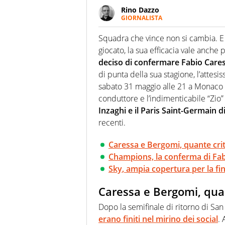
Rino Dazzo
GIORNALISTA
Se mai ci fosse modo di traslare
farebbe parte. Non si perde un
Squadra che vince non si cambia. E se
curve
giocato, la sua efficacia vale anche
deciso di confermare Fabio Care
di punta della sua stagione, l’attesi
sabato 31 maggio alle 21 a Monaco B
conduttore e l’indimenticabile “Zi
Inzaghi e il Paris Saint-Germain d
recenti.
Caressa e Bergomi, quante cri
Champions, la conferma di Fab
Sky, ampia copertura per la fin
Caressa e Bergomi, quan
Dopo la semifinale di ritorno di San S
erano finiti nel mirino dei social
. 