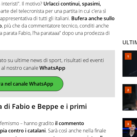
interisti”. Il motivo?
Urlacci continui, spasimi,
rte del telecronista per una partita in cui c’era sì
presentativa di tutti gli italiani.
Bufera anche sullo
o
, più che da commentatore tecnico, conditi anche
a parata Fabio, l’ha parataaa” dopo una prodezza di
ULTI
o su ultime news di sport, risultati ed eventi
ti al nostro canale
WhatsApp
ra nel canale WhatsApp
di Fabio e Beppe e i primi
eufemismo – hanno gradito
il commento
ia contro i catalani
. Sarà così anche nella finale