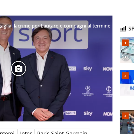
igaglia: lacrime per Lautaro e compagni al termine
SP
rgomi
Inter
Paris Saint-Germain