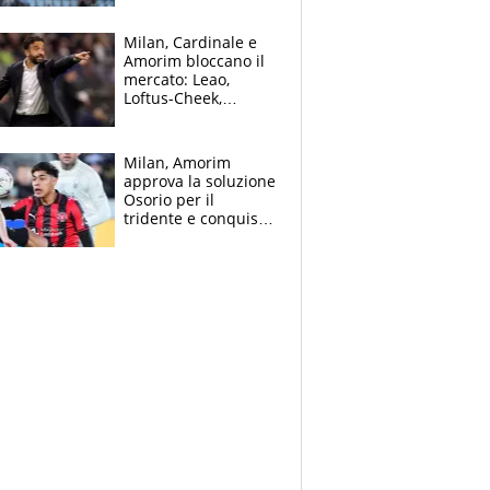
record di Ceccon
Milan, Cardinale e
Amorim bloccano il
mercato: Leao,
Loftus-Cheek,
Estupinian e
Gimenez in bilico,
Soulè e Osorio nel
Milan, Amorim
mirino
approva la soluzione
Osorio per il
tridente e conquista
Jashari: la frecciata
dello svizzero all'ex
Allegri