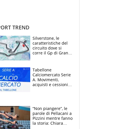
ORT TREND
Silverstone, le
caratteristiche del
circuito dove si
corre il Gp di Gran
Bretagna del
Motomondiale
Tabellone
Calciomercato Serie
A. Movimenti,
acquisti e cessioni:
estate 2026-27
“Non piangere”, le
parole di Pellacani a
Pizzini mentre fanno
la storia: Chiara
batte anche il