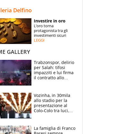
STORIE
lleria Delfino
SPECIALI
Investire in oro
L’oro torna
ESPERTI
protagonista tra gli
investimenti sicuri
LEGGI
CONTATTI
ME GALLERY
Trabzonspor, delirio
per Salah: tifosi
impazziti e lui firma
il contratto allo
stadio
Vozinha, in 30mila
allo stadio per la
presentazione al
Colo-Colo tra luci,
spettacolo, elicotteri
e paracadutisti
La famiglia di Franco
Baresi sempre