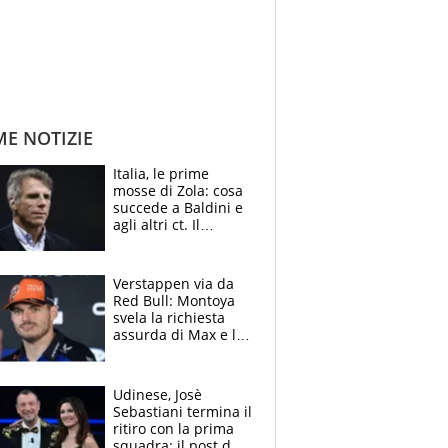
ME NOTIZIE
Italia, le prime
mosse di Zola: cosa
succede a Baldini e
agli altri ct. Il
Borussia tenta un
altro sgarbo agli
azzurri
Verstappen via da
Red Bull: Montoya
svela la richiesta
assurda di Max e lo
avverte: “Sicuro
Mercedes e
McLaren siano
Udinese, Josè
meglio?”
Sebastiani termina il
ritiro con la prima
squadra: il post del