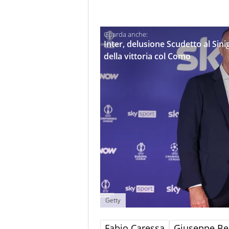
Inter, delusione Scudetto al Sin
della vittoria col Como
Getty
Fabio Caressa
Giuseppe Be