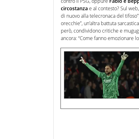
contro il PSG, oppure
Fabio e Bepp
circostanza
e al contesto? Sul web
di nuovo alla telecronaca del tifoso”
orecchie”, un’altra battuta sarcastica
però, condividono critiche e mugugn
ancora: “Come fanno emozionare lor