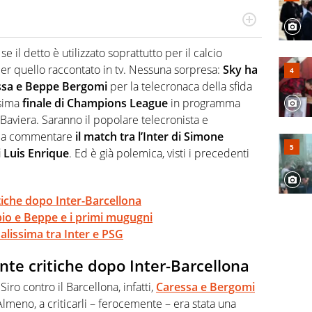
 il glossario del calcio in una nicchia di esperti, lui ne
a svista arbitrale né gli umori social del mondo delle
 il detto è utilizzato soprattutto per il calcio
 per quello raccontato in tv. Nessuna sorpresa:
Sky ha
ssa e Beppe Bergomi
per la telecronaca della sfida
ssima
finale di Champions League
in programma
aviera. Saranno il popolare telecronista e
o” a commentare
il match tra l’Inter di Simone
i Luis Enrique
. Ed è già polemica, visti i precedenti
tiche dopo Inter-Barcellona
io e Beppe e i primi mugugni
alissima tra Inter e PSG
te critiche dopo Inter-Barcellona
iro contro il Barcellona, infatti,
Caressa e Bergomi
Almeno, a criticarli – ferocemente – era stata una