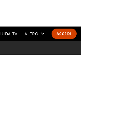
UIDA TV
ALTRO
ACCEDI
CALENDARI E CLASSIFICHE
ALTRI SPORT
MONDIALI 2026
OLIMPIADI
GOSSIP
LIFESTYLE