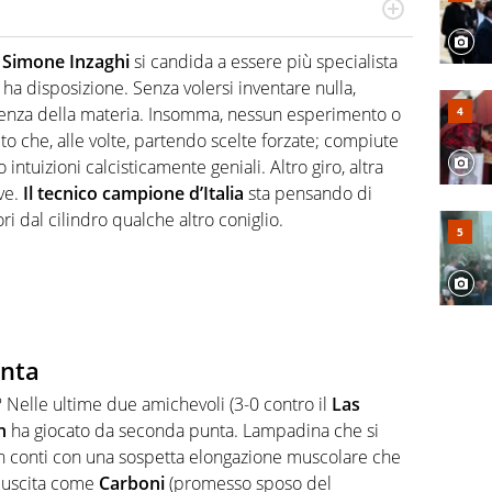
rto di calcio, ama agganciare e far domande a idoli e
ecorre gli addetti ai lavori e li scova prima di loro
.
Simone
Inzaghi
si candida a essere più specialista
 ha disposizione. Senza volersi inventare nulla,
nza della materia. Insomma, nessun esperimento o
uito che, alle volte, partendo scelte forzate; compiute
o intuizioni calcisticamente geniali. Altro giro, altra
ve.
Il tecnico campione d’Italia
sta pensando di
i dal cilindro qualche altro coniglio.
nta
io? Nelle ultime due amichevoli (3-0 contro il
Las
n
ha giocato da seconda punta. Lampadina che si
n conti con una sospetta elongazione muscolare che
 uscita come
Carboni
(promesso sposo del