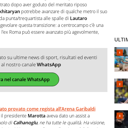
trato dopo aver goduto del meritato riposo
hitaryan
potrebbe avanzare di qualche metro il suo
a punta/trequartista alle spalle di
Lautaro
gevolare questa transizione: a centrocampo c’è una
 e l’ex Roma può essere avanzato più agevolmente,
ULTI
o su ultime news di sport, risultati ed eventi
ti al nostro canale
WhatsApp
ra nel canale WhatsApp
ato provato come regista all’
Arena Garibaldi
, il presidente
Marotta
aveva dato un assist a
uolo di
Calhanoglu
, ne ha tutte le qualità. Ha visione,