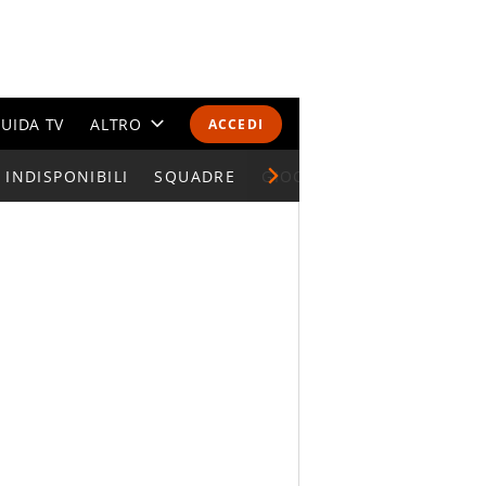
UIDA TV
ALTRO
ACCEDI
INDISPONIBILI
CALENDARI E CLASSIFICHE
SQUADRE
GIOCATORI SERIE A
ALTRI SPORT
MONDIALI 2026
OLIMPIADI
GOSSIP
LIFESTYLE