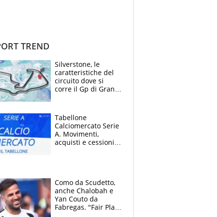
ORT TREND
Silverstone, le
caratteristiche del
circuito dove si
corre il Gp di Gran
Bretagna del
Motomondiale
Tabellone
Calciomercato Serie
A. Movimenti,
acquisti e cessioni:
estate 2026-27
Como da Scudetto,
anche Chalobah e
Yan Couto da
Fabregas. "Fair Play
Finanziario?