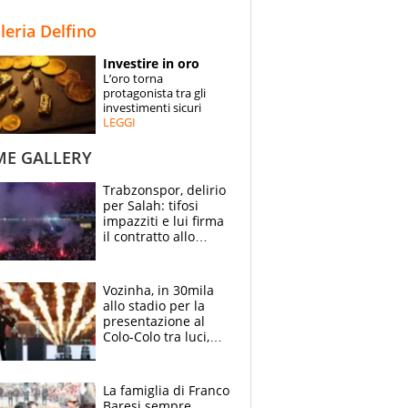
STORIE
lleria Delfino
SPECIALI
Investire in oro
L’oro torna
ESPERTI
protagonista tra gli
investimenti sicuri
LEGGI
CONTATTI
ME GALLERY
Trabzonspor, delirio
per Salah: tifosi
impazziti e lui firma
il contratto allo
stadio
Vozinha, in 30mila
allo stadio per la
presentazione al
Colo-Colo tra luci,
spettacolo, elicotteri
e paracadutisti
La famiglia di Franco
Baresi sempre