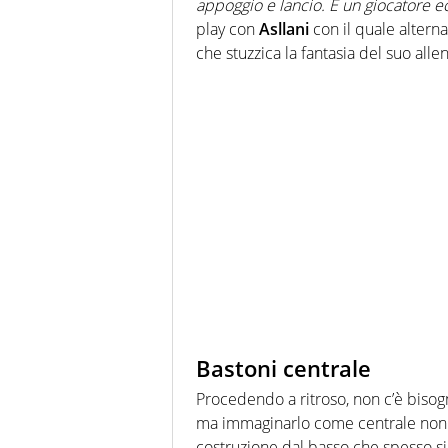
appoggio e lancio. È un giocatore ec
play con
Asllani
con il quale alterna
che stuzzica la fantasia del suo allen
Bastoni centrale
Procedendo a ritroso, non c’è bisogn
ma immaginarlo come centrale non è 
costruzione dal basso che spesso si 