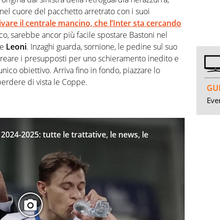
el cuore del pacchetto arretrato con i suoi
vare il centrale mancino, che l’Inter sta cercando
co, sarebbe ancor più facile spostare Bastoni nel
e
Leoni
. Inzaghi guarda, sornione, le pedine sul suo
creare i presupposti per uno schieramento inedito e
co obiettivo. Arriva fino in fondo, piazzare lo
erdere di vista le Coppe.
GUI
Even
024-2025: tutte le trattative, le news, le