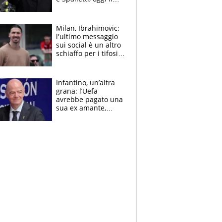
primo antipasto
Milan, Ibrahimovic:
l'ultimo messaggio
sui social è un altro
schiaffo per i tifosi
rossoneri
Infantino, un’altra
grana: l’Uefa
avrebbe pagato una
sua ex amante,
scoppia lo scandalo