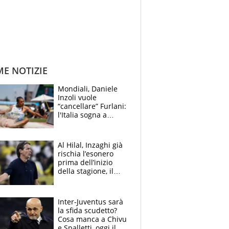
ME NOTIZIE
Mondiali, Daniele
Inzoli vuole
“cancellare” Furlani:
l'Italia sogna a
Eugene. Castellani
da record, Succo in
finale
Al Hilal, Inzaghi già
rischia l’esonero
prima dell’inizio
della stagione, il
retroscena
Inter-Juventus sarà
la sfida scudetto?
Cosa manca a Chivu
e Spalletti, oggi il