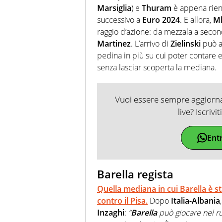
Marsiglia
) e
Thuram
è appena rien
successivo a
Euro
2024
. E allora,
Mk
raggio d’azione: da mezzala a second
Martinez
. L’arrivo di
Zielinski
può a
pedina in più su cui poter contare
senza lasciar scoperta la mediana.
Vuoi essere sempre aggiornat
live? Iscrivi
Ent
Barella regista
Quella mediana in cui
Barella
è st
contro il
Pisa
.
Dopo
Italia-Albania
Inzaghi
:
“
Barella
può giocare nel r