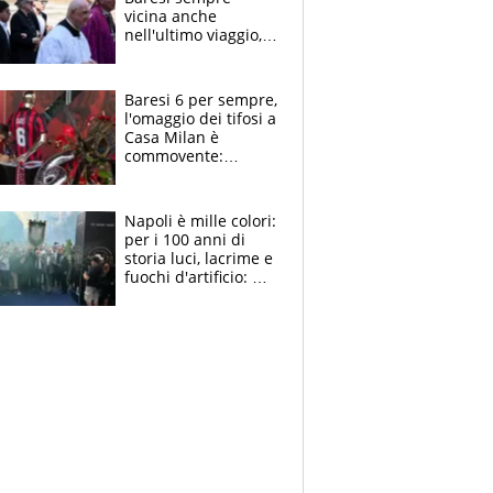
vicina anche
nell'ultimo viaggio,
la moglie Maura, i
figli e i suoi cari
circondati
Baresi 6 per sempre,
dall'affetto dei tifosi
l'omaggio dei tifosi a
Casa Milan è
commovente:
maglie, bandiere,
sciarpe, lacrime e
bigliettini
Napoli è mille colori:
per i 100 anni di
storia luci, lacrime e
fuochi d'artificio: De
Laurentiis salta al
coro anti-Juve