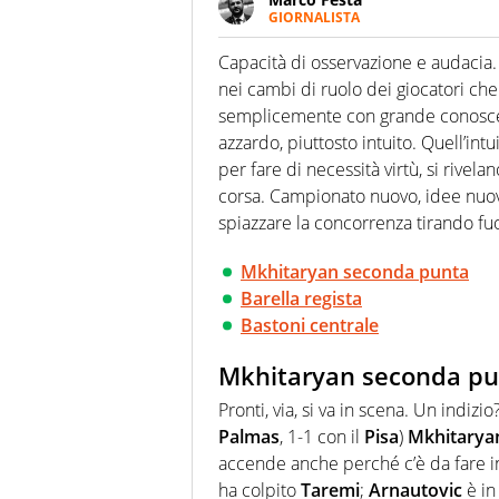
GIORNALISTA
Frequentatore di stadi ed espe
futuri campioni. Anzi, spesso pr
Capacità di osservazione e audacia
nei cambi di ruolo dei giocatori che
semplicemente con grande conosce
azzardo, piuttosto intuito. Quell’int
per fare di necessità virtù, si rivelan
corsa. Campionato nuovo, idee nuo
spiazzare la concorrenza tirando fuor
Mkhitaryan seconda punta
Barella regista
Bastoni centrale
Mkhitaryan seconda pu
Pronti, via, si va in scena. Un indiz
Palmas
, 1-1 con il
Pisa
)
Mkhitarya
accende anche perché c’è da fare i
ha colpito
Taremi
;
Arnautovic
è in