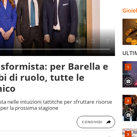
Gioie
ULTI
asformista: per Barella e
 di ruolo, tutte le
nico
ta nelle intuizioni tattitche per sfruttare risorse
o per la prossima stagione
CONDIVIDI