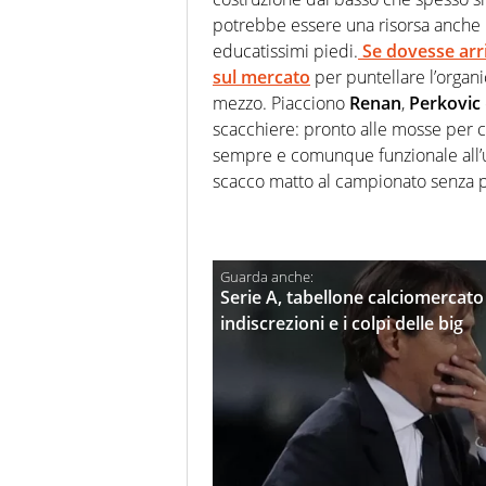
potrebbe essere una risorsa anche n
educatissimi piedi.
Se dovesse arri
sul mercato
per puntellare l’organi
mezzo. Piacciono
Renan
,
Perkovic
scacchiere: pronto alle mosse per 
sempre e comunque funzionale all’uni
scacco matto al campionato senza p
Serie A, tabellone calciomercato 2
indiscrezioni e i colpi delle big