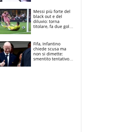
Pagheremo la
multa"
Messi più forte del
black out e del
diluvio: torna
titolare, fa due gol e
un assist e trascina
l'Inter Miami, altro
che ritiro
Fifa, Infantino
chiede scusa ma
non si dimette:
smentito tentativo di
corruzione al
Marocco