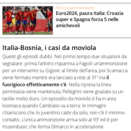
Forse ti può interessare
Euro2024, paura Italia: Croazia
super e Spagna forza 5 nelle
amichevoli
Italia-Bosnia, i casi da moviola
Questi gli episodi dubbi. Nel primo tempo due situazioni da
segnalare: prima l’arbitro risparmia a Fagioli un’ammonizione
per un intervento su Gigovic al limite dell’area, poi Scamacca
viene fermato mentre era lanciato a rete al 31′ ma
il
fuorigioco effettivamente c’è
. Nella ripresa la linea
permissiva viene mantenuta, Pellegrini viene graziato su un
tackle molto duro. Un episodio da moviola si ha in area
bosniaca quando Cambiaso va a terra: le immagini
chiariscono che lo juventino cade da solo, non c’è il minimo
contatto. L’unica ammonizione arriva solo al 93′ ed è per
Huseinbasic che ferma Dimarco in accelerazione