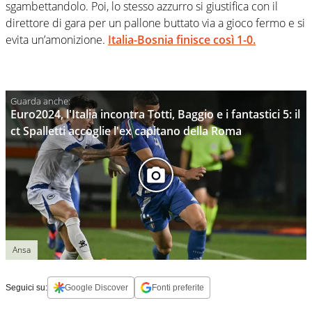
sgambettandolo. Poi, lo stesso azzurro si giustifica con il
direttore di gara per un pallone buttato via a gioco fermo e si
evita un’amonizione.
Italia-Bosnia finisce così 1-0.
Euro2024, l'Italia incontra Totti, Baggio e i fantastici 5: il
ct Spalletti accoglie l'ex capitano della Roma
Ansa
Seguici su:
Google Discover
Fonti preferite