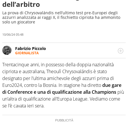
dell’arbitro
La prova di Chrysovalándis nell’ultimo test pre-Europei degli
azzurri analizzata ai raggi X, il fischietto cipriota ha ammonito
solo un giocatore
10/06/24 05:48
Fabrizio Piccolo
GIORNALISTA
Nella sua carriera ha seguito numerose manifestazioni
sportive e collaborato con agenzie e testate. Esperienza,
Trentacinque anni, in possesso della doppia nazionalità
competenza, conoscenza e memoria storica. Si occupa
cipriota e australiana, Theoulì Chrysovalándis è stato
prevalentemente di calcio
designato per l’ultima amichevole degli azzurri prima di
Euro2024, contro la Bosnia. In stagione ha diretto
due gare
di Conference e una di qualificazione alla Champions
più
un’altra di qualificazione all’Europa League. Vediamo come
se l’è cavata ieri sera.