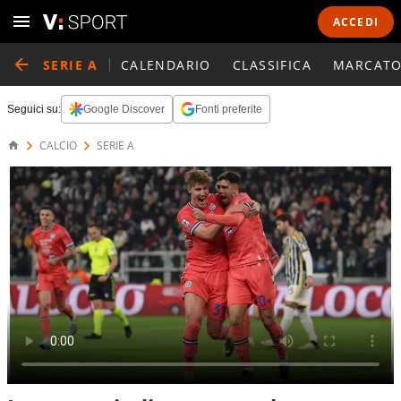
ACCEDI
SERIE A
CALENDARIO
CLASSIFICA
MARCATO
Seguici su:
Google Discover
Fonti preferite
CALCIO
SERIE A