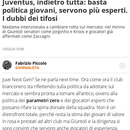
Juventus, indietro tutta: basta
politica giovani, servono più esperti.
I dubbi dei tifosi
Madama intenzionata a cambiare rotta sul mercato: nel mirino
di Giuntoli senatori come Jorginho e Kroos e giocatori già
affermati come Zaccagni
15/02/24 10:08
Fabrizio Piccolo
GIORNALISTA
Nella sua carriera ha seguito numerose manifestazioni
sportive e collaborato con agenzie e testate. Esperienza,
Juve Next Gen? Se ne parla next time. Ora come ora il club
competenza, conoscenza e memoria storica. Si occupa
bianconero sta riflettendo sulla politica da adottare sul
prevalentemente di calcio
mercato e sembra pronta a tornare all’antico, ovvero alla
politica dei
parametri zero
e dei giocatori esperti che
possano rifare la spina dorsale della squadra. Non è un
dietrofront totale, perchè resta la stima dei giovani di valore
in rosa e prestati ad altri club ma Giuntoli e la dirigenza si
sono convinti che servono anche giocatori di esperienza.