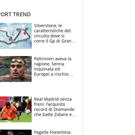
ORT TREND
Silverstone, le
caratteristiche del
circuito dove si
corre il Gp di Gran
Bretagna del
Motomondiale
Paltrinieri aveva la
ragione, Senna
inquinata ed
Europei a rischio:
allenamenti fermi,
cosa succede
adesso
Real Madrid senza
freni: l’acquisto
record di Diomande
che batte Zidane e
Ronaldo. Vinicius
rinnova: le cifre
Pagelle Fiorentina-