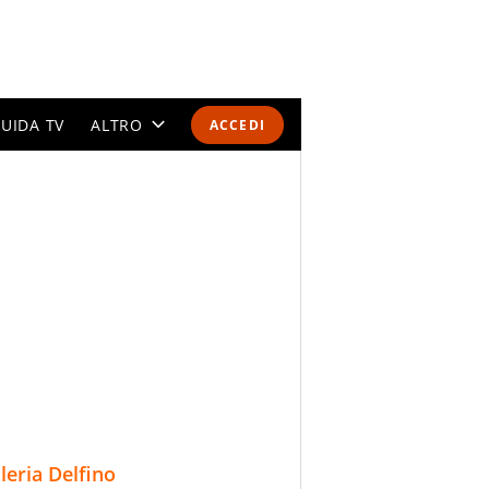
UIDA TV
ALTRO
ACCEDI
CALENDARI E CLASSIFICHE
ALTRI SPORT
MONDIALI 2026
OLIMPIADI
GOSSIP
LIFESTYLE
lleria Delfino