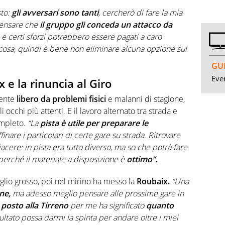
sto:
gli avversari sono tanti
, cercherò di fare la mia
pensare che
il gruppo gli conceda un attacco da
e certi sforzi potrebbero essere pagati a caro
cosa, quindi è bene non eliminare alcuna opzione sul
GUI
Even
x e la rinuncia al Giro
mente
libero da problemi fisici
e malanni di stagione,
 occhi più attenti. E il lavoro alternato tra strada e
ompleto.
“La
pista è utile per preparare le
nare i particolari di certe gare su strada. Ritrovare
acere: in pista era tutto diverso, ma so che potrà fare
erché il materiale a disposizione è
ottimo”.
glio grosso, poi nel mirino ha messo la
Roubaix.
“Una
ne,
ma adesso meglio pensare alle prossime gare in
posto alla Tirreno
per me ha significato
quanto
ltato possa darmi la spinta per andare oltre i miei