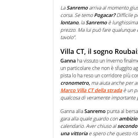
La
Sanremo
arriva al momento giu
corsa. Se temo
Pogacar?
Difficile 
lontano
, la
Sanremo
è lunghissima 
prezzo. Ma lui può fare qualunque 
tavolo”.
Villa CT, il sogno Roubai
Ganna
ha vissuto un inverno final
un particolare che non è sfuggito agli
pista lo ha reso un corridore più c
cronometro,
ma aiuta anche per affi
Marco Villa CT della strada
è un pi
qualcosa di veramente importante p
Ganna alla
Sanremo
punta al bersa
gara alla quale guardo con
ambizio
calendario. Aver chiuso al
secondo 
una vittoria
e spero che questo risu