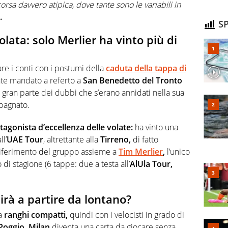
rsa davvero atipica, dove tante sono le variabili in
.
SP
olata: solo Merlier ha vinto più di
are i conti con i postumi della
caduta della tappa di
ente mandato a referto a
San Benedetto del Tronto
o gran parte dei dubbi che s’erano annidati nella sua
 bagnato.
tagonista d’eccellenza delle volate:
ha vinto una
l’
UAE Tour
, altrettante alla
Tirreno,
di fatto
riferimento del gruppo assieme a
Tim Merlier
,
l’unico
 di stagione (6 tappe: due a testa all’
AlUla Tour,
irà a partire da lontano?
 a
ranghi compatti,
quindi con i velocisti in grado di
Poggio, Milan
diventa una carta da giocare senza