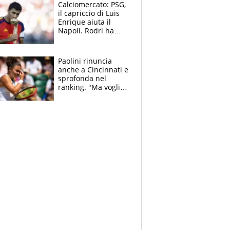
Calciomercato: PSG,
il capriccio di Luis
Enrique aiuta il
Napoli. Rodri ha
scelto il Barça,
Maresca vuole Enzo
Fernandez
Paolini rinuncia
anche a Cincinnati e
sprofonda nel
ranking. "Ma voglio
essere al 100% allo
US Open"