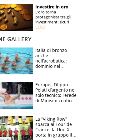
STORIE
Investire in oro
L’oro torna
SPECIALI
protagonista tra gli
investimenti sicuri
LEGGI
ESPERTI
ME GALLERY
CONTATTI
Italia di bronzo
anche
nell’acrobatica:
dominio nel
medagliere, ora
tocca a Ceccon, Curti
e compagni
Europei, Filippo
continuare
Pelati d’argento nel
solo tecnico: l’erede
di Minisini continua
a stupire, Los
Angeles è già nel
mirino
La “Viking Row”
sbarca al Tour de
France: la Uno-X
porta in gruppo il