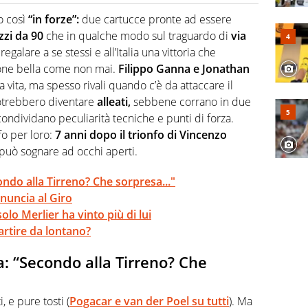
o a tutto campo, è il tuttologo di Virgilio Sport. Provate a
 di volley o di curling: ve ne farà innamorare
o così
“in forze”:
due cartucce pronte ad essere
zi da 90
che in qualche modo sul traguardo di
via
galare a se stessi e all’Italia una vittoria che
ione bella come non mai.
Filippo Ganna e Jonathan
a vita, ma spesso rivali quando c’è da attaccare il
otrebbero diventare
alleati,
sebbene corrano in due
ndividano peculiarità tecniche e punti di forza.
ifo per loro:
7 anni dopo il trionfo di Vincenzo
 può sognare ad occhi aperti.
ndo alla Tirreno? Che sorpresa..."
inuncia al Giro
solo Merlier ha vinto più di lui
artire da lontano?
: “Secondo alla Tirreno? Che
, e pure tosti (
Pogacar e van der Poel su tutti
). Ma