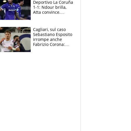
Deportivo La Coruña
1-1: Ndour brilla,
Atta convince.
Pongracic rovina
tutto nel finale
Cagliari, sul caso
Sebastiano Esposito
irrompe anche
Fabrizio Corona:
“Ecco cosa è
successo, ho le
prove”