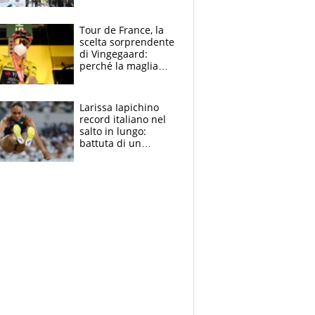
rito della Norvegia
di Haaland e
compagni
Tour de France, la
scelta sorprendente
di Vingegaard:
perché la maglia
gialla indossa la
mascherina, il
rischio da evitare
Larissa Iapichino
record italiano nel
salto in lungo:
battuta di un
centimetro mamma
Fiona May