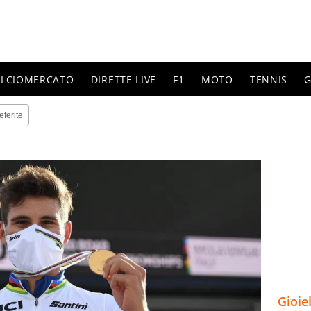
ALCIOMERCATO
DIRETTE LIVE
F1
MOTO
TENNIS
G
eferite
Gioie