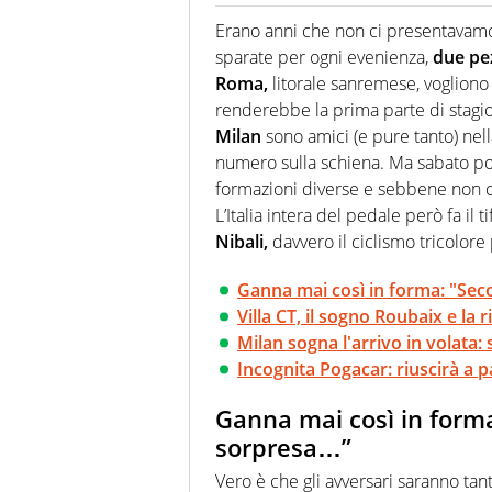
Giornalista (pubblicista) sportiv
chiedergli di boxe, di scherma,
Erano anni che non ci presentavam
sparate per ogni evenienza,
due pez
Roma,
litorale sanremese, vogliono re
renderebbe la prima parte di stag
Milan
sono amici (e pure tanto) nell
numero sulla schiena. Ma sabato p
formazioni diverse e sebbene non co
L’Italia intera del pedale però fa il t
Nibali,
davvero il ciclismo tricolore
Ganna mai così in forma: "Seco
Villa CT, il sogno Roubaix e la r
Milan sogna l'arrivo in volata: 
Incognita Pogacar: riuscirà a p
Ganna mai così in forma
sorpresa…”
Vero è che gli avversari saranno tanti