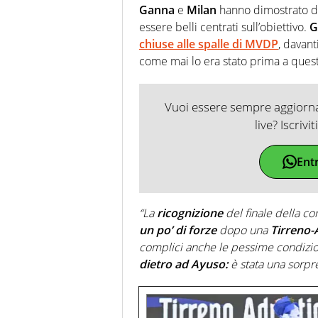
Ganna
e
Milan
hanno dimostrato du
essere belli centrati sull’obiettivo.
G
chiuse alle spalle di MVDP
, davant
come mai lo era stato prima a quest
Vuoi essere sempre aggiornat
live? Iscrivi
Ent
“La
ricognizione
del finale della cor
un po’ di forze
dopo una
Tirreno-
complici anche le pessime condizi
dietro ad Ayuso:
è stata una sorpr