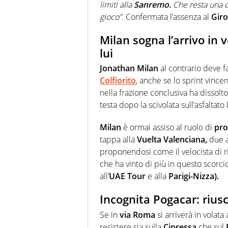
limiti alla
Sanremo.
Che resta una co
gioco”
. Confermata l’assenza al
Giro
Milan sogna l’arrivo in v
lui
Jonathan Milan
al contrario deve f
Colfiorito
, anche se lo sprint vinc
nella frazione conclusiva ha dissolt
testa dopo la scivolata sull’asfaltato
Milan
è ormai assiso al ruolo di
pro
tappa alla
Vuelta Valenciana,
due al
proponendosi come il velocista di 
che ha vinto di più in questo scorcio
all’
UAE Tour
e alla
Parigi-Nizza).
Incognita Pogacar: riusc
Se in
via Roma
si arriverà in volata
resistere sia sulla
Cipressa
che sul