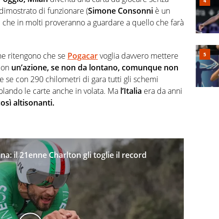
dimostrato di funzionare (
Simone Consonni
è un
e che in molti proveranno a guardare a quello che farà
he ritengono che se
Pogacar
voglia davvero mettere
con
un’azione, se non da lontano, comunque non
e se con 290 chilometri di gara tutti gli schemi
olando le carte anche in volata. Ma
l’Italia
era da anni
osì altisonanti.
a: il 21enne Charlton gli toglie il record