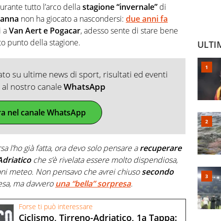
rante tutto l’arco della
stagione “invernale”
di
anna
non ha giocato a nascondersi:
due anni fa
i a
Van Aert e Pogacar
, adesso sente di stare bene
o punto della stagione.
ULTI
o su ultime news di sport, risultati ed eventi
ti al nostro canale
WhatsApp
ra nel canale WhatsApp
sa l’ho già fatta, ora devo solo pensare a
recuperare
Adriatico
che s’è rivelata essere molto dispendiosa,
oni meteo. Non pensavo che avrei chiuso
secondo
esa, ma davvero
una “bella” sorpresa
.
Forse ti può interessare
Ciclismo, Tirreno-Adriatico, 1a Tappa: