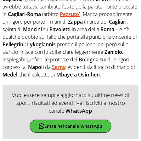
avrebbe tuttavia cambiato l’esito della partita. Tante proteste
in
Cagliari-Roma
(arbitro
Pezzuto
). Manca probabilmente
un rigore per parte – mani di
Zappa
in area del
Cagliari,
spinta di
Mancini
su
Pavoletti
in area della
Roma
– e c’è
qualche dubbio sul fallo che porta alla punizione vincente di
Pellegrini: Lykogiannis
prende il pallone, poi però sullo
slancio finisce con lo sbilanciare leggermente
Zaniolo.
Inspiegabili, infine, le proteste del
Bologna
sui due rigori
concessi al
Napoli
da
Serra
: evidenti sia il tocco di mano di
Medel
che il calcetto di
Mbaye a Osimhen
.
Vuoi essere sempre aggiornato su ultime news di
sport, risultati ed eventi live? Iscriviti al nostro
canale
WhatsApp
Entra nel canale WhatsApp