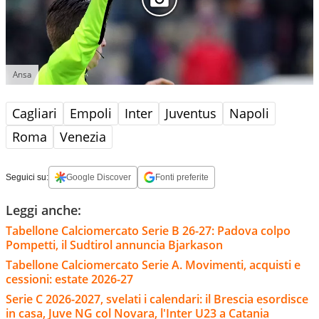
Ansa
Cagliari
Empoli
Inter
Juventus
Napoli
Roma
Venezia
Seguici su:
Google Discover
Fonti preferite
Leggi anche:
Tabellone Calciomercato Serie B 26-27: Padova colpo
Pompetti, il Sudtirol annuncia Bjarkason
Tabellone Calciomercato Serie A. Movimenti, acquisti e
cessioni: estate 2026-27
Serie C 2026-2027, svelati i calendari: il Brescia esordisce
in casa, Juve NG col Novara, l'Inter U23 a Catania