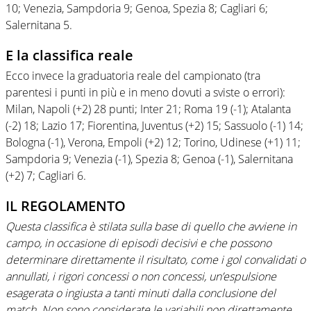
10; Venezia, Sampdoria 9; Genoa, Spezia 8; Cagliari 6;
Salernitana 5.
E la classifica reale
Ecco invece la graduatoria reale del campionato (tra
parentesi i punti in più e in meno dovuti a sviste o errori):
Milan, Napoli (+2) 28 punti; Inter 21; Roma 19 (-1); Atalanta
(-2) 18; Lazio 17; Fiorentina, Juventus (+2) 15; Sassuolo (-1) 14;
Bologna (-1), Verona, Empoli (+2) 12; Torino, Udinese (+1) 11;
Sampdoria 9; Venezia (-1), Spezia 8; Genoa (-1), Salernitana
(+2) 7; Cagliari 6.
IL REGOLAMENTO
Questa classifica è stilata sulla base di quello che avviene in
campo, in occasione di episodi decisivi e che possono
determinare direttamente il risultato, come i gol convalidati o
annullati, i rigori concessi o non concessi, un’espulsione
esagerata o ingiusta a tanti minuti dalla conclusione del
match. Non sono considerate le variabili non direttamente