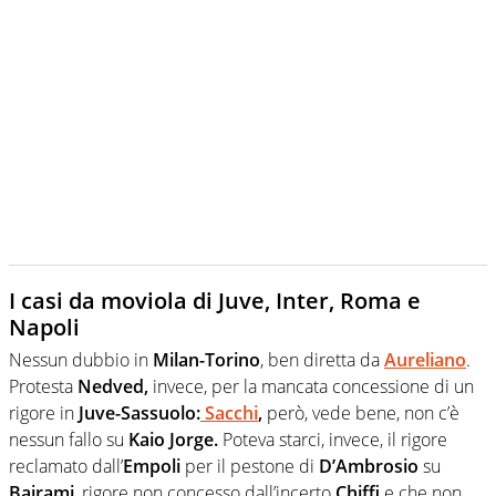
I casi da moviola di Juve, Inter, Roma e
Napoli
Nessun dubbio in
Milan-Torino
, ben diretta da
Aureliano
.
Protesta
Nedved,
invece, per la mancata concessione di un
rigore in
Juve-Sassuolo:
Sacchi
,
però, vede bene, non c’è
nessun fallo su
Kaio Jorge.
Poteva starci, invece, il rigore
reclamato dall’
Empoli
per il pestone di
D’Ambrosio
su
Bajrami
, rigore non concesso dall’incerto
Chiffi
e che non