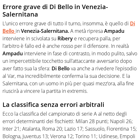
Errore grave di Di Bello in Venezia-
Salernitana
L’unico errore grave di tutto il turno, insomma, è quello di
Di
Bello
in
Venezia-Salernitana.
A metà ripresa
Ampadu
interviene in scivolata su
Ribery
e recupera palla, per
l’arbitro è fallo ed è anche rosso per il difensore. In realtà
Ampadu
interviene in fase di contrasto, in modo pulito, salvo
un impercettibile tocchetto sull’attaccante avversario dopo
aver fatto sua la sfera:
Di Bello
va anche a rivedere l’episodio
al Var, ma incredibilmente conferma la sua decisione. E la
Salernitana, con un uomo in più per quasi mezz’ora, alla fine
riuscirà a vincere la partita in extremis.
La classifica senza errori arbitrali
Ecco la classifica del campionato di serie A al netto degli
errori determinanti dei fischietti: Milan 28 punti; Napoli 26;
Inter 21; Atalanta, Roma 20; Lazio 17; Sassuolo, Fiorentina 15;
Bologna, Juventus 13; Verona 12; Torino 11; Udinese, Empoli