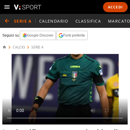
ACCEDI
SERIE A
CALENDARIO
CLASSIFICA
MARCATO
Seguici su:
Google Discover
Fonti preferite
CALCIO
SERIE A