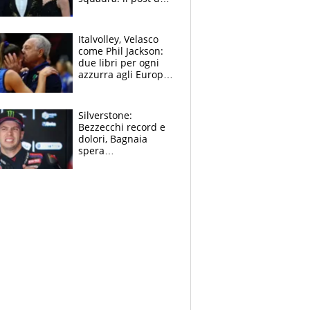
figlio di Amadeus e
Sanremo sullo
sfondo
Italvolley, Velasco
come Phil Jackson:
due libri per ogni
azzurra agli Europei.
Quello per Sylla è
“geniale”
Silverstone:
Bezzecchi record e
dolori, Bagnaia
spera
nell'antidolorifico,
Marquez si tira fuori
e vota Aprilia