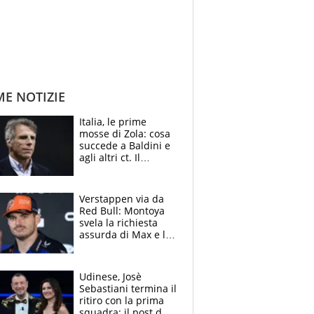
ME NOTIZIE
Italia, le prime
mosse di Zola: cosa
succede a Baldini e
agli altri ct. Il
Borussia tenta un
altro sgarbo agli
azzurri
Verstappen via da
Red Bull: Montoya
svela la richiesta
assurda di Max e lo
avverte: “Sicuro
Mercedes e
McLaren siano
Udinese, Josè
meglio?”
Sebastiani termina il
ritiro con la prima
squadra: il post del