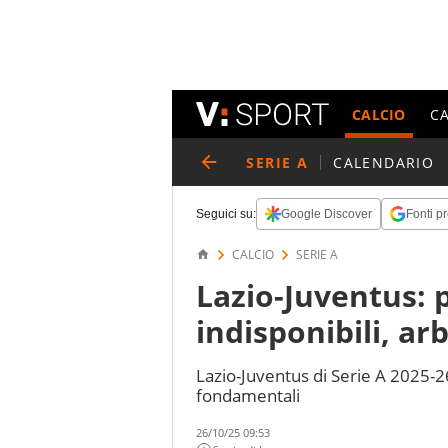
CALCIO
C
SERIE A
CALENDARIO
Seguici su:
Google Discover
Fonti pr
CALCIO
SERIE A
Lazio-Juventus: 
indisponibili, arb
Lazio-Juventus di Serie A 2025-26
fondamentali
26/10/25 09:53