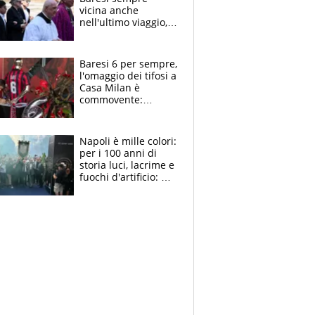
vicina anche
nell'ultimo viaggio,
la moglie Maura, i
figli e i suoi cari
circondati
Baresi 6 per sempre,
dall'affetto dei tifosi
l'omaggio dei tifosi a
Casa Milan è
commovente:
maglie, bandiere,
sciarpe, lacrime e
bigliettini
Napoli è mille colori:
per i 100 anni di
storia luci, lacrime e
fuochi d'artificio: De
Laurentiis salta al
coro anti-Juve