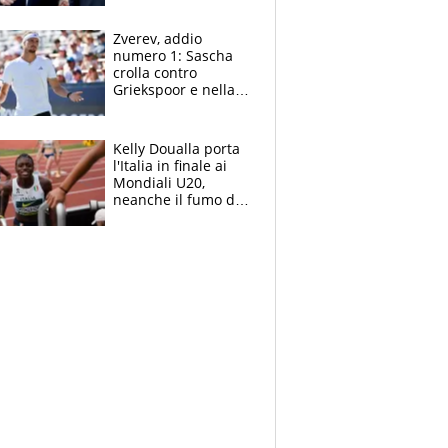
Marocco
Zverev, addio
numero 1: Sascha
crolla contro
Griekspoor e nella
sfida a due con
Sinner si conferma
terzo. Quanti malori
Kelly Doualla porta
a Montreal
l'Italia in finale ai
Mondiali U20,
neanche il fumo di
un incendio la frena
sui 100 metri