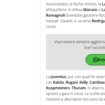
Avvicinandoci al fischio d’inizio, la
L
all’equilibrio: in difesa
Marusic
e
L
Romagnoli
dovrebbe garantire fisic
mezzali. Davanti, si va verso
Rodrig
corsie.
Vuoi essere sempre aggiornat
live? Iscrivi
Ent
La
Juventus
, pur con qualche assen
con
Kalulu
,
Rugani
,
Kelly
,
Cambias
Koopmeiners
–
Thuram
. In attacco
opzioni a gara in corso. Le scelte p
rotazioni e alternative non sono da 