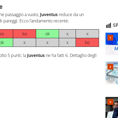
e
lche passaggio a vuoto;
Juventus
reduce da un
di pareggi. Ecco l’andamento recente:
SP
ko
ko
ok
x
x
ok
x
x
x
ko
lto 5 punti; la
Juventus
ne ha fatti 6. Dettaglio degli