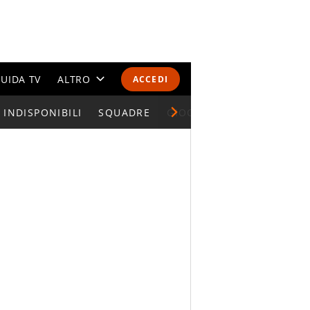
UIDA TV
ALTRO
ACCEDI
INDISPONIBILI
CALENDARI E CLASSIFICHE
SQUADRE
GIOCATORI SERIE A
ALTRI SPORT
MONDIALI 2026
OLIMPIADI
GOSSIP
LIFESTYLE