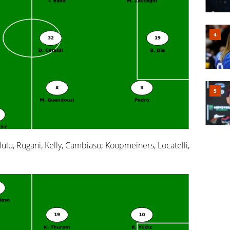
lulu, Rugani, Kelly, Cambiaso; Koopmeiners, Locatelli,