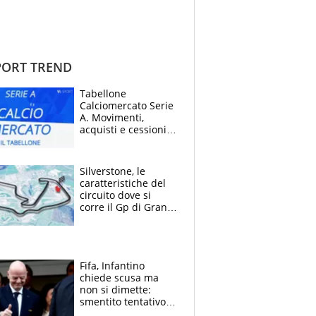
ORT TREND
Tabellone
Calciomercato Serie
A. Movimenti,
acquisti e cessioni:
estate 2026-27
Silverstone, le
caratteristiche del
circuito dove si
corre il Gp di Gran
Bretagna del
Motomondiale
Fifa, Infantino
chiede scusa ma
non si dimette:
smentito tentativo di
corruzione al