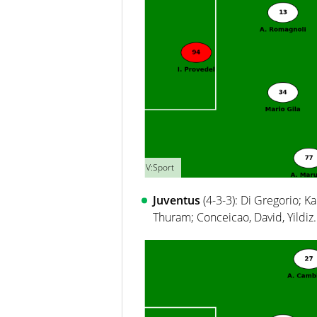
V:Sport
Juventus
(4-3-3): Di Gregorio; Ka
Thuram; Conceicao, David, Yildiz.