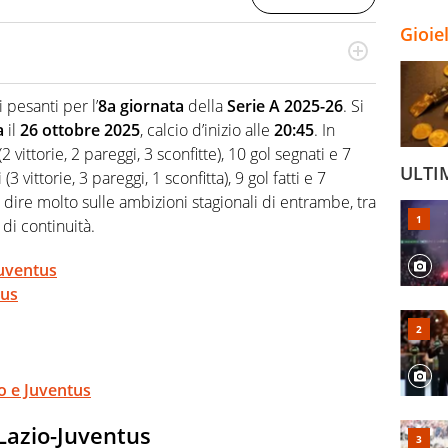
Gioie
odo obiettivo e appassionato su tutto il mondo dello
 F1, Motomondiale ma anche tennis, volley, basket: su
 pesanti per l’
8a giornata
della
Serie A 2025-26
. Si
appassionati sanno che troveranno sempre copertura
a
il
26 ottobre 2025
, calcio d’inizio alle
20:45
. In
squadra di Virgilio Sport è formata da giornalisti ed
gioco di rimessa quando intercettano le notizie e le
 vittorie, 2 pareggi, 3 sconfitte), 10 gol segnati e 7
ULTI
 nella costruzione dal basso quando creano contenuti
3 vittorie, 3 pareggi, 1 sconfitta), 9 gol fatti e 7
dire molto sulle ambizioni stagionali di entrambe, tra
 di continuità.
Juventus
tus
io e Juventus
 Lazio-Juventus