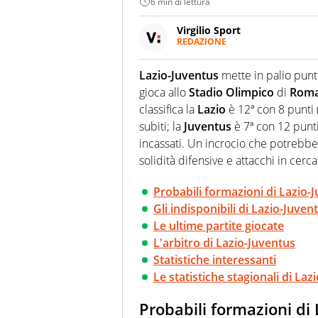
6 min di lettura
Virgilio Sport
REDAZIONE
Da oltre 20 anni informa in m
sport. Calcio, calciomercato,
Lazio-Juventus
mette in palio punti
Virgilio Sport i tifosi e gli 
gioca allo
Stadio Olimpico
di
Rom
completa e zero faziosità. La 
esperti di sport abili sia nel 
classifica la
Lazio
è 12ª con 8 punti (2
rilanciano verso la rete, sia
subiti; la
Juventus
è 7ª con 12 punti (
100% originali ed esclusivi.
incassati. Un incrocio che potrebbe 
solidità difensive e attacchi in cerca
Probabili formazioni di Lazio-
Gli indisponibili di Lazio-Juven
Le ultime partite giocate
L'arbitro di Lazio-Juventus
Statistiche interessanti
Le statistiche stagionali di Laz
Probabili formazioni di