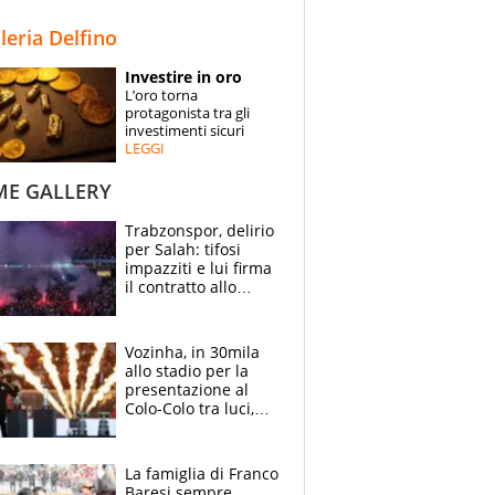
STORIE
lleria Delfino
SPECIALI
Investire in oro
L’oro torna
ESPERTI
protagonista tra gli
investimenti sicuri
LEGGI
CONTATTI
ME GALLERY
Trabzonspor, delirio
per Salah: tifosi
impazziti e lui firma
il contratto allo
stadio
Vozinha, in 30mila
allo stadio per la
presentazione al
Colo-Colo tra luci,
spettacolo, elicotteri
e paracadutisti
La famiglia di Franco
Baresi sempre