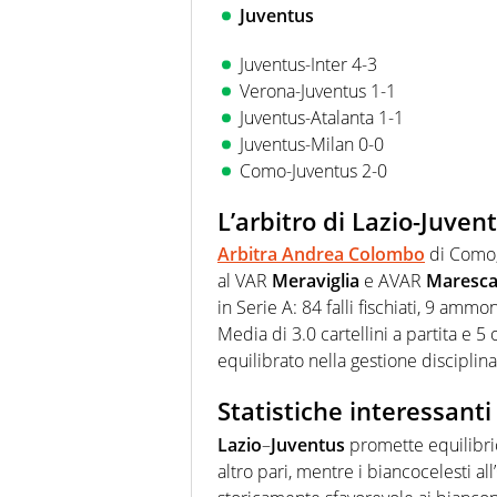
Juventus
Juventus-Inter 4-3
Verona-Juventus 1-1
Juventus-Atalanta 1-1
Juventus-Milan 0-0
Como-Juventus 2-0
L’arbitro di Lazio-Juven
Arbitra
Andrea Colombo
di Como,
al VAR
Meraviglia
e AVAR
Maresc
in Serie A: 84 falli fischiati, 9 amm
Media di 3.0 cartellini a partita e 
equilibrato nella gestione disciplina
Statistiche interessanti
Lazio
–
Juventus
promette equilibrio
altro pari, mentre i biancocelesti all’