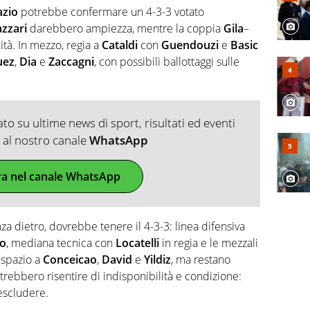
azio
potrebbe confermare un 4-3-3 votato
azzari
darebbero ampiezza, mentre la coppia
Gila
–
ità. In mezzo, regia a
Cataldi
con
Guendouzi
e
Basic
uez
,
Dia
e
Zaccagni
, con possibili ballottaggi sulle
o su ultime news di sport, risultati ed eventi
ti al nostro canale
WhatsApp
ra nel canale WhatsApp
za dietro, dovrebbe tenere il 4-3-3: linea difensiva
o
, mediana tecnica con
Locatelli
in regia e le mezzali
, spazio a
Conceicao
,
David
e
Yildiz
, ma restano
otrebbero risentire di indisponibilità e condizione:
escludere.