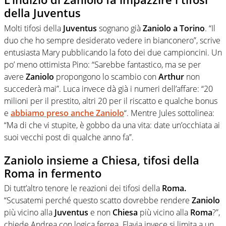
della Juventus
Molti tifosi della
Juventus
sognano già
Zaniolo a Torino
. “Il
duo che ho sempre desiderato vedere in bianconero”, scrive
entusiasta Mary pubblicando la foto dei due campioncini. Un
po’ meno ottimista Pino: “Sarebbe fantastico, ma se per
avere
Zaniolo
propongono lo scambio con
Arthur
non
succederà mai”. Luca invece dà già i numeri dell’affare: “20
milioni per il prestito, altri 20 per il riscatto e qualche bonus
e
abbiamo preso anche
Zaniolo
“. Mentre Jules sottolinea:
“Ma di che vi stupite, è gobbo da una vita: date un’occhiata ai
suoi vecchi post di qualche anno fa”.
Zaniolo insieme a Chiesa, tifosi della
Roma in fermento
Di tutt’altro tenore le reazioni dei tifosi della
Roma.
“Scusatemi perché questo scatto dovrebbe rendere
Zaniolo
più vicino alla
Juventus
e non
Chiesa
più vicino alla
Roma
?”,
chiede Andrea con logica ferrea. Flavia invece si limita a un