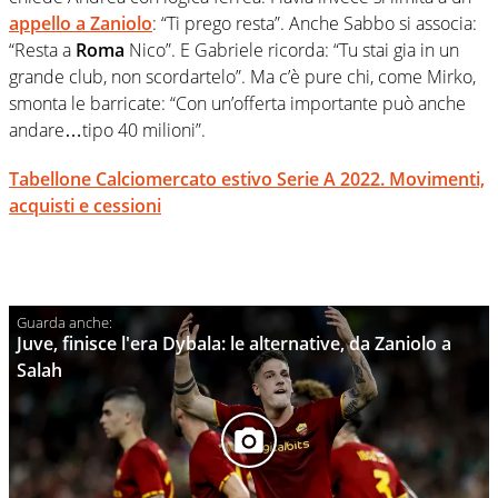
appello a
Zaniolo
: “Ti prego resta”. Anche Sabbo si associa:
“Resta a
Roma
Nico”. E Gabriele ricorda: “Tu stai gia in un
grande club, non scordartelo”. Ma c’è pure chi, come Mirko,
smonta le barricate: “Con un’offerta importante può anche
andare…tipo 40 milioni”.
Tabellone Calciomercato estivo Serie A 2022. Movimenti,
acquisti e cessioni
Juve, finisce l'era Dybala: le alternative, da Zaniolo a
Salah