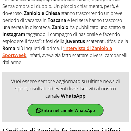
Senza ombra di dubbio. Un piccolo chiarimento, però, è
doveroso.
Zaniolo e Chiesa
stanno trascorrendo un breve
periodo di vacanza in
Toscana
e ieri sera hanno trascorso
una serata in discoteca.
Zaniolo
ha pubblicato uno scatto su
Instagram
taggando il compagno di nazionale e facendo
esplodere il “caso”: tifosi della
Juventus
scatenati, tifosi della
Roma
più inquieti di prima. L
‘intervista di
Zaniolo
a
Sportweek
, infatti, aveva già fatto scattare diversi campanelli
d’allarme.
Vuoi essere sempre aggiornato su ultime news di
sport, risultati ed eventi live? Iscriviti al nostro
canale
WhatsApp
Entra nel canale WhatsApp
L’indizio di Zaniolo fa impazzire i tifosi