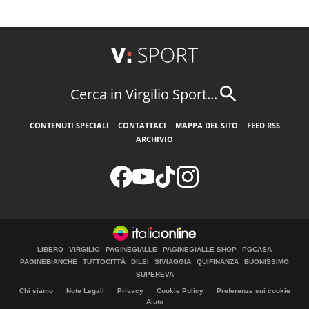
Cerca in Virgilio Sport...
CONTENUTI SPECIALI
CONTATTACI
MAPPA DEL SITO
FEED RSS
ARCHIVIO
LIBERO
VIRGILIO
PAGINEGIALLE
PAGINEGIALLE SHOP
PGCASA
PAGINEBIANCHE
TUTTOCITTÀ
DILEI
SIVIAGGIA
QUIFINANZA
BUONISSIMO
SUPEREVA
Chi siamo
Note Legali
Privacy
Cookie Policy
Preferenze sui cookie
Aiuto