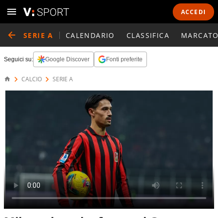
ACCEDI
SERIE A
CALENDARIO
CLASSIFICA
MARCATO
Seguici su:
Google Discover
Fonti preferite
CALCIO
SERIE A