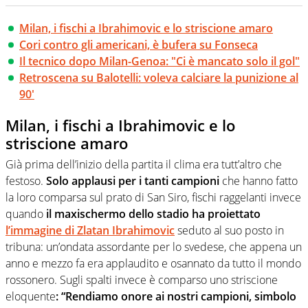
Milan, i fischi a Ibrahimovic e lo striscione amaro
Cori contro gli americani, è bufera su Fonseca
Il tecnico dopo Milan-Genoa: "Ci è mancato solo il gol"
Retroscena su Balotelli: voleva calciare la punizione al
90'
Milan, i fischi a Ibrahimovic e lo
striscione amaro
Già prima dell’inizio della partita il clima era tutt’altro che
festoso.
Solo applausi per i tanti campioni
che hanno fatto
la loro comparsa sul prato di San Siro, fischi raggelanti invece
quando
il maxischermo dello stadio ha proiettato
l’immagine di Zlatan Ibrahimovic
seduto al suo posto in
tribuna: un’ondata assordante per lo svedese, che appena un
anno e mezzo fa era applaudito e osannato da tutto il mondo
rossonero. Sugli spalti invece è comparso uno striscione
eloquente
: “Rendiamo onore ai nostri campioni, simbolo