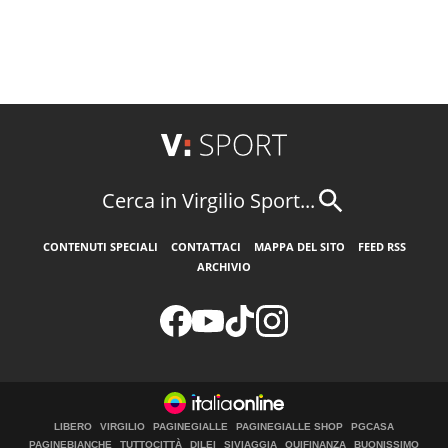
Cerca in Virgilio Sport...
CONTENUTI SPECIALI
CONTATTACI
MAPPA DEL SITO
FEED RSS
ARCHIVIO
LIBERO
VIRGILIO
PAGINEGIALLE
PAGINEGIALLE SHOP
PGCASA
PAGINEBIANCHE
TUTTOCITTÀ
DILEI
SIVIAGGIA
QUIFINANZA
BUONISSIMO