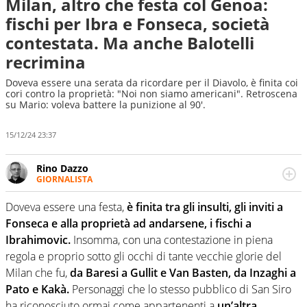
Milan, altro che festa col Genoa:
fischi per Ibra e Fonseca, società
contestata. Ma anche Balotelli
recrimina
Doveva essere una serata da ricordare per il Diavolo, è finita coi
cori contro la proprietà: "Noi non siamo americani". Retroscena
su Mario: voleva battere la punizione al 90'.
15/12/24 23:37
Rino Dazzo
GIORNALISTA
Se mai ci fosse modo di traslare il glossario del calcio in
una nicchia di esperti, lui ne farebbe parte. Non si perde
Doveva essere una festa,
è finita tra gli insulti, gli inviti a
una svista arbitrale né gli umori social del mondo delle
Fonseca e alla proprietà ad andarsene, i fischi a
curve
Ibrahimovic.
Insomma, con una contestazione in piena
regola e proprio sotto gli occhi di tante vecchie glorie del
Milan che fu,
da Baresi a Gullit e Van Basten, da Inzaghi a
Pato e Kakà.
Personaggi che lo stesso pubblico di San Siro
ha riconosciuto ormai come appartenenti a
un’altra