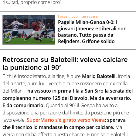
risultati, proprio come loro”.
Forse ti può interessare
Pagelle Milan-Genoa 0-0: i
giovani Jimenez e Liberali non
bastano. Tutto passa da
Reijnders. Grifone solido
Retroscena su Balotelli: voleva calciare
la punizione al 90′
E chi è insoddisfatto, alla fine, è pure
Mario Balotelli.
Ironia
della sorte, pure lui – vecchio cuore rossonero ed ex stella
del Milan –
ha vissuto in prima fila a San Siro la serata del
compleanno numero 125 del Diavolo. Ma da avversario.
E da comprimario.
Quando al 90′ il Genoa ha avuto a
disposizione una punizione dal limite, da posizione più che
favorevole,
SuperMario s’è girato verso Vieira
: sperava
che il tecnico lo mandasse in campo per calciare.
Ma
Vieira non gli ha offerto questa chance. E non solo Balotelli,