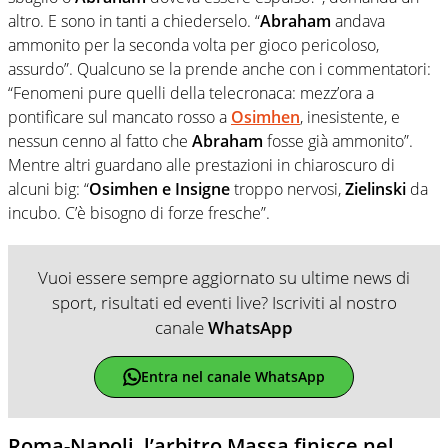
altro. E sono in tanti a chiederselo. “
Abraham
andava
ammonito per la seconda volta per gioco pericoloso,
assurdo”. Qualcuno se la prende anche con i commentatori:
“Fenomeni pure quelli della telecronaca: mezz’ora a
pontificare sul mancato rosso a
Osimhen
, inesistente, e
nessun cenno al fatto che
Abraham
fosse già ammonito”.
Mentre altri guardano alle prestazioni in chiaroscuro di
alcuni big: “
Osimhen e Insigne
troppo nervosi,
Zielinski
da
incubo. C’è bisogno di forze fresche”.
Vuoi essere sempre aggiornato su ultime news di
sport, risultati ed eventi live? Iscriviti al nostro
canale
WhatsApp
Entra nel canale WhatsApp
Roma-Napoli, l’arbitro Massa finisce nel