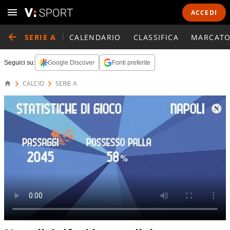
ACCEDI
SERIE A
CALENDARIO
CLASSIFICA
MARCATO
Seguici su:
Google Discover
Fonti preferite
CALCIO
SERIE A