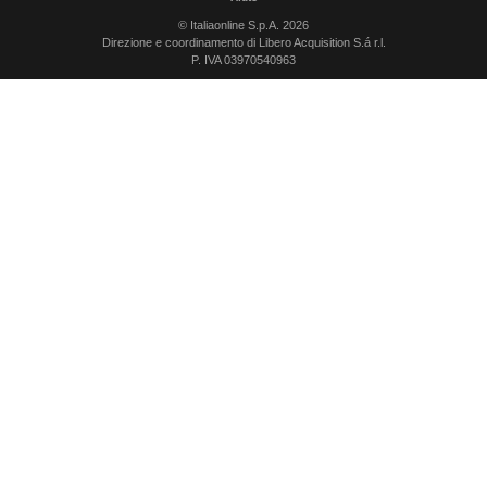
© Italiaonline S.p.A. 2026
Direzione e coordinamento di Libero Acquisition S.á r.l.
P. IVA 03970540963