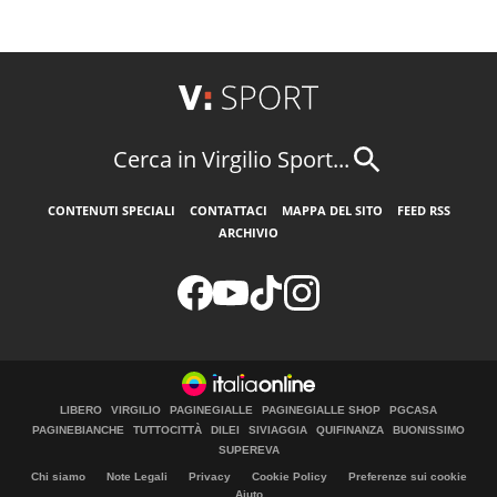
Cerca in Virgilio Sport...
CONTENUTI SPECIALI
CONTATTACI
MAPPA DEL SITO
FEED RSS
ARCHIVIO
LIBERO
VIRGILIO
PAGINEGIALLE
PAGINEGIALLE SHOP
PGCASA
PAGINEBIANCHE
TUTTOCITTÀ
DILEI
SIVIAGGIA
QUIFINANZA
BUONISSIMO
SUPEREVA
Chi siamo
Note Legali
Privacy
Cookie Policy
Preferenze sui cookie
Aiuto