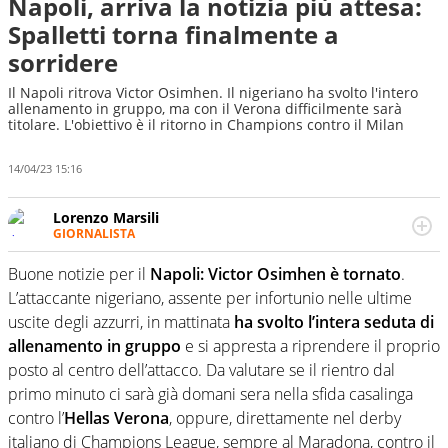
Napoli, arriva la notizia più attesa:
Spalletti torna finalmente a
sorridere
Il Napoli ritrova Victor Osimhen. Il nigeriano ha svolto l'intero
allenamento in gruppo, ma con il Verona difficilmente sarà
titolare. L'obiettivo è il ritorno in Champions contro il Milan
14/04/23 15:16
Lorenzo Marsili
GIORNALISTA
Giornalista pubblicista, redattore, divulgatore. E' una
delle anime video del sito: racconta in immagini un
Buone notizie per il
Napoli:
Victor Osimhen è tornato
.
evento e lo fa come pochi altri
L’attaccante nigeriano, assente per infortunio nelle ultime
uscite degli azzurri, in mattinata
ha svolto l’intera seduta di
allenamento in gruppo
e si appresta a riprendere il proprio
posto al centro dell’attacco. Da valutare se il rientro dal
primo minuto ci sarà già domani sera nella sfida casalinga
contro l’
Hellas Verona
, oppure, direttamente nel derby
italiano di Champions League, sempre al Maradona, contro il