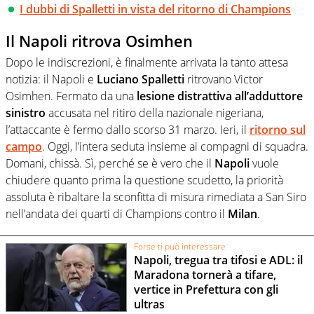
I dubbi di Spalletti in vista del ritorno di Champions
Il Napoli ritrova Osimhen
Dopo le indiscrezioni, è finalmente arrivata la tanto attesa
notizia: il Napoli e
Luciano Spalletti
ritrovano Victor
Osimhen. Fermato da una
lesione distrattiva all’adduttore
sinistro
accusata nel ritiro della nazionale nigeriana,
l’attaccante è fermo dallo scorso 31 marzo. Ieri, il
ritorno sul
campo
. Oggi, l’intera seduta insieme ai compagni di squadra.
Domani, chissà. Sì, perché se è vero che il
Napoli
vuole
chiudere quanto prima la questione scudetto, la priorità
assoluta è ribaltare la sconfitta di misura rimediata a San Siro
nell’andata dei quarti di Champions contro il
Milan
.
Forse ti può interessare
Napoli, tregua tra tifosi e ADL: il
Maradona tornerà a tifare,
vertice in Prefettura con gli
ultras