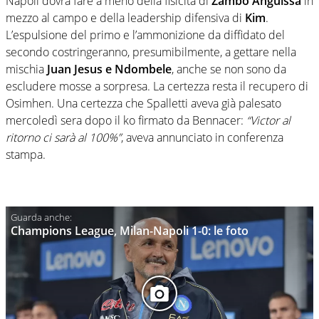
Napoli dovrà fare a meno della fisicità di
Zambo Anguissa
in
mezzo al campo e della leadership difensiva di
Kim
.
L’espulsione del primo e l’ammonizione da diffidato del
secondo costringeranno, presumibilmente, a gettare nella
mischia
Juan Jesus e Ndombele
, anche se non sono da
escludere mosse a sorpresa. La certezza resta il recupero di
Osimhen. Una certezza che Spalletti aveva già palesato
mercoledì sera dopo il ko firmato da Bennacer:
“Victor al
ritorno ci sarà al 100%”
, aveva annunciato in conferenza
stampa.
Champions League, Milan-Napoli 1-0: le foto