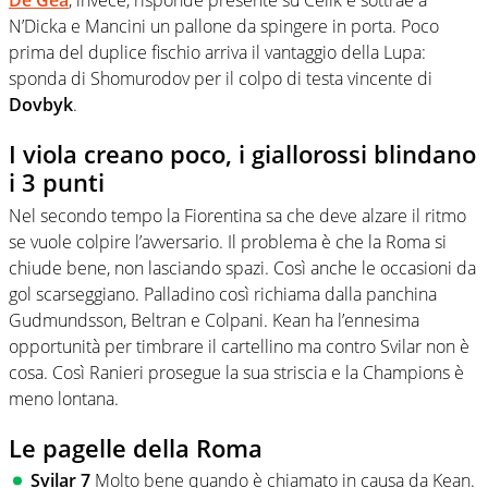
De Gea
, invece, risponde presente su Celik e sottrae a
N’Dicka e Mancini un pallone da spingere in porta. Poco
prima del duplice fischio arriva il vantaggio della Lupa:
sponda di Shomurodov per il colpo di testa vincente di
Dovbyk
.
I viola creano poco, i giallorossi blindano
i 3 punti
Nel secondo tempo la Fiorentina sa che deve alzare il ritmo
se vuole colpire l’avversario. Il problema è che la Roma si
chiude bene, non lasciando spazi. Così anche le occasioni da
gol scarseggiano. Palladino così richiama dalla panchina
Gudmundsson, Beltran e Colpani. Kean ha l’ennesima
opportunità per timbrare il cartellino ma contro Svilar non è
cosa. Così Ranieri prosegue la sua striscia e la Champions è
meno lontana.
Le pagelle della Roma
Svilar 7
Molto bene quando è chiamato in causa da Kean.