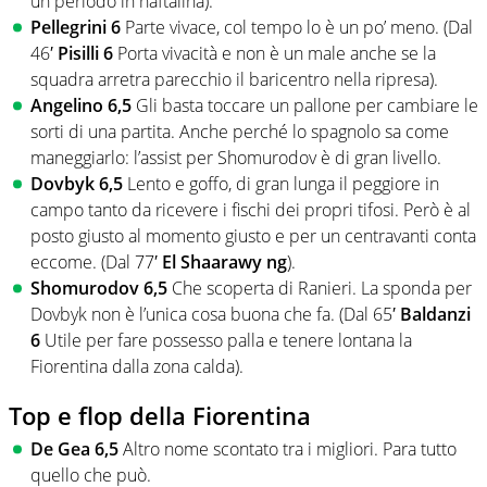
un periodo in naftalina).
Pellegrini 6
Parte vivace, col tempo lo è un po’ meno. (Dal
46′
Pisilli 6
Porta vivacità e non è un male anche se la
squadra arretra parecchio il baricentro nella ripresa).
Angelino 6,5
Gli basta toccare un pallone per cambiare le
sorti di una partita. Anche perché lo spagnolo sa come
maneggiarlo: l’assist per Shomurodov è di gran livello.
Dovbyk 6,5
Lento e goffo, di gran lunga il peggiore in
campo tanto da ricevere i fischi dei propri tifosi. Però è al
posto giusto al momento giusto e per un centravanti conta
eccome. (Dal 77′
El Shaarawy ng
).
Shomurodov 6,5
Che scoperta di Ranieri. La sponda per
Dovbyk non è l’unica cosa buona che fa. (Dal 65′
Baldanzi
6
Utile per fare possesso palla e tenere lontana la
Fiorentina dalla zona calda).
Top e flop della Fiorentina
De Gea 6,5
Altro nome scontato tra i migliori. Para tutto
quello che può.