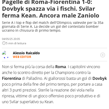
Pagelle di Roma-Fiorentina 1-0:
Dovbyk spazza via i fischi. Svilar
ferma Kean. Ancora male Zaniolo
Serie A i top e flop del match dell'Olimpico, valevole per la 35a
giornata di Serie A. La decide un gol del contestato bomber
ucraino in chiusura di primo tempo.
04/05/25 20:05
5 min di lettura
Alessio Raicaldo
WEB EDITOR
Un figlio che si chiama Diego e la tesi di laurea sugli stadi
di proprietà in Italia. Il calcio quale filo conduttore
Non si ferma più la corsa della
Roma
. I capitolini vincono
irrinunciabile tra passione e professione. Per Virgilio
anche lo scontro diretto per la Champions contro la
Sport indaga, approfondisce e scandaglia l'universo
Fiorentina
di Palladino. Ai giallorossi basta un gol di
Dovbyk
mondo dello sport per antonomasia
poco prima della fine del primo tempo, per portare a casa
altri 3 punti preziosi. Sterile la reazione dei viola nella
ripresa, vittime di un gioco offensivo poco produttivo e di
uno Svilar superlativo su Kean.