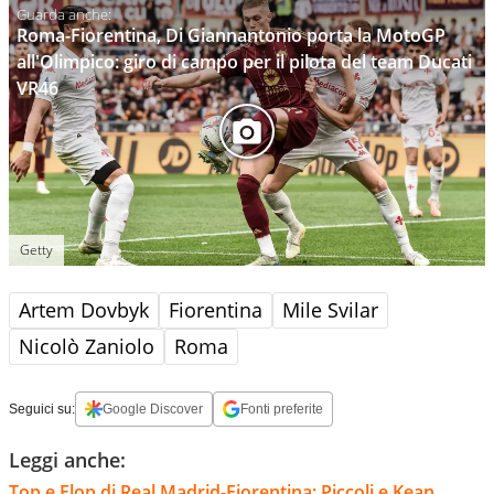
Roma-Fiorentina, Di Giannantonio porta la MotoGP
all'Olimpico: giro di campo per il pilota del team Ducati
VR46
Getty
Artem Dovbyk
Fiorentina
Mile Svilar
Nicolò Zaniolo
Roma
Seguici su:
Google Discover
Fonti preferite
Leggi anche:
Top e Flop di Real Madrid-Fiorentina: Piccoli e Kean