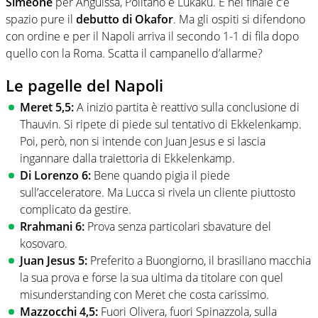
Simeone
per Anguissa, Politano e Lukaku. E nel finale c’è
spazio pure il
debutto di Okafor
. Ma gli ospiti si difendono
con ordine e per il Napoli arriva il secondo 1-1 di fila dopo
quello con la Roma. Scatta il campanello d’allarme?
Le pagelle del Napoli
Meret 5,5:
A inizio partita è reattivo sulla conclusione di
Thauvin. Si ripete di piede sul tentativo di Ekkelenkamp.
Poi, però, non si intende con Juan Jesus e si lascia
ingannare dalla traiettoria di Ekkelenkamp.
Di Lorenzo 6:
Bene quando pigia il piede
sull’acceleratore. Ma Lucca si rivela un cliente piuttosto
complicato da gestire.
Rrahmani 6:
Prova senza particolari sbavature del
kosovaro.
Juan Jesus 5:
Preferito a Buongiorno, il brasiliano macchia
la sua prova e forse la sua ultima da titolare con quel
misunderstanding con Meret che costa carissimo.
Mazzocchi 4,5:
Fuori Olivera, fuori Spinazzola, sulla