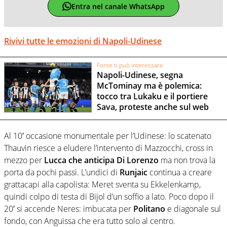
Entra nel canale WhatsApp
Rivivi tutte le emozioni di Napoli-Udinese
Forse ti può interessare
Napoli-Udinese, segna
McTominay ma è polemica:
tocco tra Lukaku e il portiere
Sava, proteste anche sul web
Al 10′ occasione monumentale per l’Udinese: lo scatenato
Thauvin riesce a eludere l’intervento di Mazzocchi, cross in
mezzo per
Lucca che anticipa Di Lorenzo
ma non trova la
porta da pochi passi. L’undici di
Runjaic
continua a creare
grattacapi alla capolista: Meret sventa su Ekkelenkamp,
quindi colpo di testa di Bijol d’un soffio a lato. Poco dopo il
20′ si accende Neres: imbucata per
Politano
e diagonale sul
fondo, con Anguissa che era tutto solo al centro.