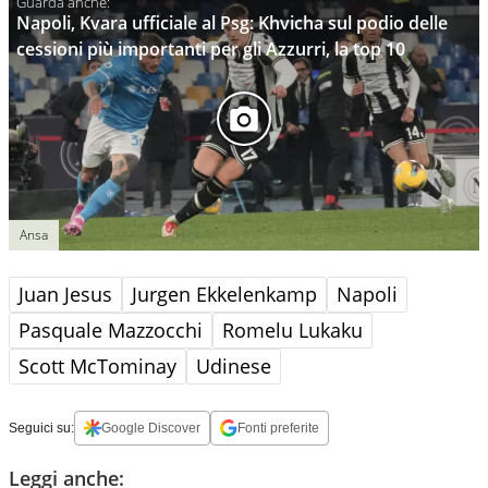
Napoli, Kvara ufficiale al Psg: Khvicha sul podio delle
cessioni più importanti per gli Azzurri, la top 10
Ansa
Juan Jesus
Jurgen Ekkelenkamp
Napoli
Pasquale Mazzocchi
Romelu Lukaku
Scott McTominay
Udinese
Seguici su:
Google Discover
Fonti preferite
Leggi anche: