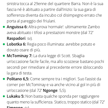
sinistra tocca al 29enne del quartiere Barra. Non è la sua
fascia né è abituato a partire dall’inizio: la sua gara di
sofferenza diventa da incubo col disimpegno errato che
porta al pareggio dei friulani.
Anguissa 6:
Altra prova ‘normale’: ultimamente Zambo
aveva abituato i tifosi a prestazioni monstre (dal 72′
Raspadori
: sv).
Lobotka 6:
Regia poco illuminata: avrebbe potuto e
dovuto osare di più.
McTominay 7:
La dura legge di Scott. Sbaglia
un’occasione facile facile, ma allo scozzese bastano pochi
secondi per rimediare al precedente errore sbloccando
la gara di testa.
Politano 6,5:
Come sempre tra i migliori. Suo l’assist da
corner per McTominay e va anche vicino al gol in più di
un’occasione (dal 72′
Ngonge
: 5,5).
Lukaku 5:
Non basta qualche sponda per raggiungere
quanto meno la sufficienza. Statico, troppo statico (dal 72′
Simeone
: sv).