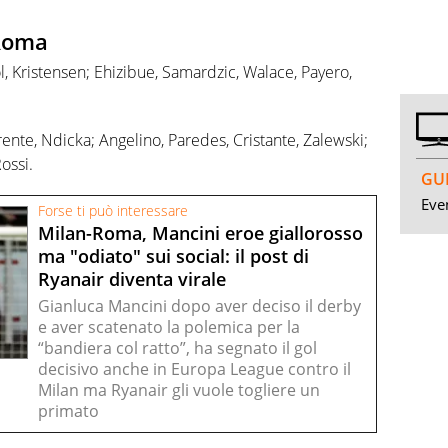
-Roma
ol, Kristensen; Ehizibue, Samardzic, Walace, Payero,
i
orente, Ndicka; Angelino, Paredes, Cristante, Zalewski;
ossi.
GUI
Even
Forse ti può interessare
Milan-Roma, Mancini eroe giallorosso
ma "odiato" sui social: il post di
Ryanair diventa virale
Gianluca Mancini dopo aver deciso il derby
e aver scatenato la polemica per la
“bandiera col ratto”, ha segnato il gol
decisivo anche in Europa League contro il
Milan ma Ryanair gli vuole togliere un
primato