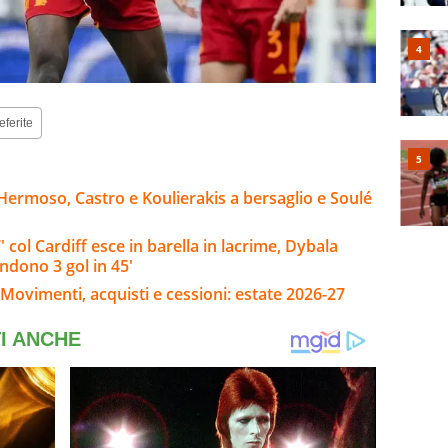
eferite
Hermoso, Castro e Koulierakis a bersaglio e Soulé
col Cardiff esce in barella in lacrime, Dybala
endono 3 gol in 45'
Movimenti, acquisti e cessioni: estate 2026-27