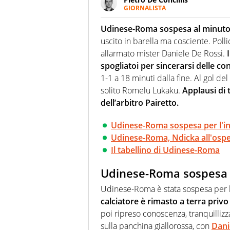
GIORNALISTA
Giornalista pubblicista e speake
uno sguardo attento e competen
Udinese-Roma sospesa al minuto 
uscito in barella ma cosciente. Polli
allarmato mister Daniele De Rossi.
I
spogliatoi per sincerarsi delle con
1-1 a 18 minuti dalla fine. Al gol de
solito Romelu Lukaku.
Applausi di t
dell’arbitro Pairetto.
Udinese-Roma sospesa per l'in
Udinese-Roma, Ndicka all'ospe
Il tabellino di Udinese-Roma
Udinese-Roma sospesa p
Udinese-Roma è stata sospesa per l’
calciatore è rimasto a terra privo
poi ripreso conoscenza, tranquilli
sulla panchina giallorossa, con
Dani