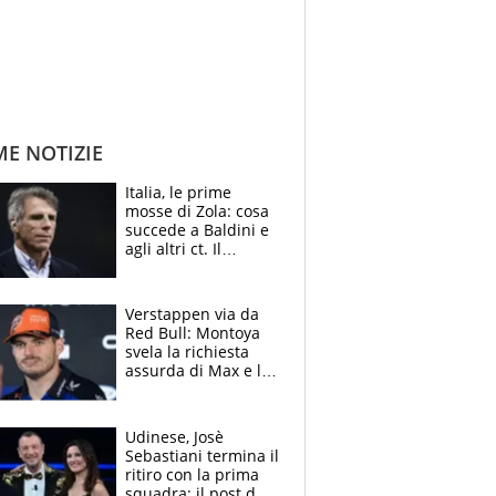
ME NOTIZIE
Italia, le prime
mosse di Zola: cosa
succede a Baldini e
agli altri ct. Il
Borussia tenta un
altro sgarbo agli
azzurri
Verstappen via da
Red Bull: Montoya
svela la richiesta
assurda di Max e lo
avverte: “Sicuro
Mercedes e
McLaren siano
Udinese, Josè
meglio?”
Sebastiani termina il
ritiro con la prima
squadra: il post del