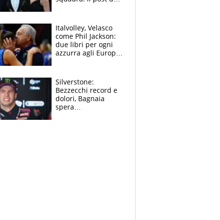
figlio di Amadeus e
Sanremo sullo
sfondo
Italvolley, Velasco
come Phil Jackson:
due libri per ogni
azzurra agli Europei.
Quello per Sylla è
“geniale”
Silverstone:
Bezzecchi record e
dolori, Bagnaia
spera
nell'antidolorifico,
Marquez si tira fuori
e vota Aprilia