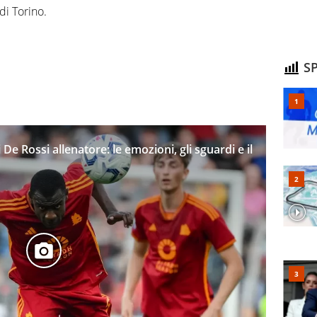
di Torino.
SP
De Rossi allenatore: le emozioni, gli sguardi e il