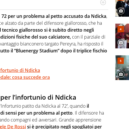
r radiofonico, per Virgilio Sport si occupa di calcio con
te sui campionati di Serie B e Serie C
72 per un problema al petto accusato da Ndicka
,
ce alzato da parte del difensore giallorosso, che ha
l tecnico giallorosso si è subito diretto negli
dizioni fisiche del suo calciatore,
con il parziale di
l vantaggio bianconero targato Pereyra, ha risposto il
utto il “Bluenergy Stadium” dopo il triplice fischio
fortunio di Ndicka
dale: cosa succede ora
er l’infortunio di Ndicka
infortunio patito da Ndicka al 72′, quando
il
 di sensi per un problema al petto
. Il difensore ha
zzando compagni ed avversari. Grande apprensione
ele De Rossi
si è precipitato negli spogliatoi per