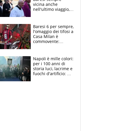
vicina anche
nell'ultimo viaggio,
la moglie Maura, i
figli e i suoi cari
circondati
Baresi 6 per sempre,
dall'affetto dei tifosi
l'omaggio dei tifosi a
Casa Milan è
commovente:
maglie, bandiere,
sciarpe, lacrime e
bigliettini
Napoli è mille colori:
per i 100 anni di
storia luci, lacrime e
fuochi d'artificio: De
Laurentiis salta al
coro anti-Juve