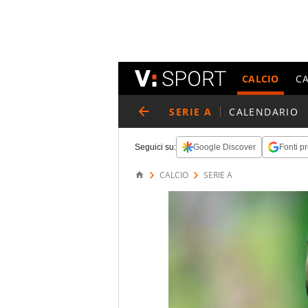
CALCIO
C
SERIE A
CALENDARIO
Seguici su:
Google Discover
Fonti pr
CALCIO
SERIE A