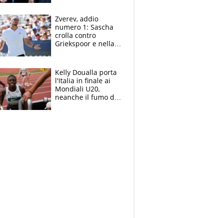
Marocco
Zverev, addio
numero 1: Sascha
crolla contro
Griekspoor e nella
sfida a due con
Sinner si conferma
terzo. Quanti malori
Kelly Doualla porta
a Montreal
l'Italia in finale ai
Mondiali U20,
neanche il fumo di
un incendio la frena
sui 100 metri