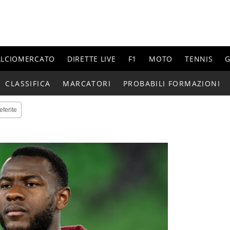
ALCIOMERCATO
DIRETTE LIVE
F1
MOTO
TENNIS
G
CLASSIFICA
MARCATORI
PROBABILI FORMAZIONI
eferite