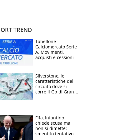
ORT TREND
Tabellone
Calciomercato Serie
A. Movimenti,
acquisti e cessioni:
estate 2026-27
Silverstone, le
caratteristiche del
circuito dove si
corre il Gp di Gran
Bretagna del
Motomondiale
Fifa, Infantino
chiede scusa ma
non si dimette:
smentito tentativo di
corruzione al