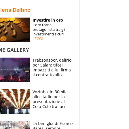
STORIE
lleria Delfino
SPECIALI
Investire in oro
L’oro torna
ESPERTI
protagonista tra gli
investimenti sicuri
LEGGI
CONTATTI
ME GALLERY
Trabzonspor, delirio
per Salah: tifosi
impazziti e lui firma
il contratto allo
stadio
Vozinha, in 30mila
allo stadio per la
presentazione al
Colo-Colo tra luci,
spettacolo, elicotteri
e paracadutisti
La famiglia di Franco
Baresi sempre