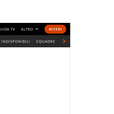
UIDA TV
ALTRO
ACCEDI
INDISPONIBILI
CALENDARI E CLASSIFICHE
SQUADRE
GIOCATORI SERIE A
ALTRI SPORT
MONDIALI 2026
OLIMPIADI
GOSSIP
LIFESTYLE