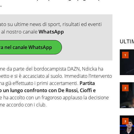
.
o su ultime news di sport, risultati ed eventi
ti al nostro canale
WhatsApp
ULTI
ra nel canale WhatsApp
ione da parte del bordocampista DAZN, Ndicka ha
tto e si è accasciato al suolo. Immediato l’intervento
a già effettuato i primi accertamenti.
Partita
o un lungo confronto con De Rossi, Cioffi e
he ha accolto con un fragoroso applauso la decisione
une accordo con i club.