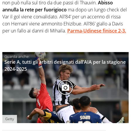
non può nulla sul tiro da due passi di Thauvin.
Abisso
annulla la rete per fuorigioco
ma dopo un lungo check del
Var il gol viene convalidato. All’84’ per un accenno di rissa
con Hernani viene ammonito Ehizibue. All’86’ giallo a Davis
per un fallo ai danni di Mihaila.
Parma-Udinese finisce 2-3.
Serie A, tutti gli arbitri designati dall’AIA per la stagione
2024-2025
Getty