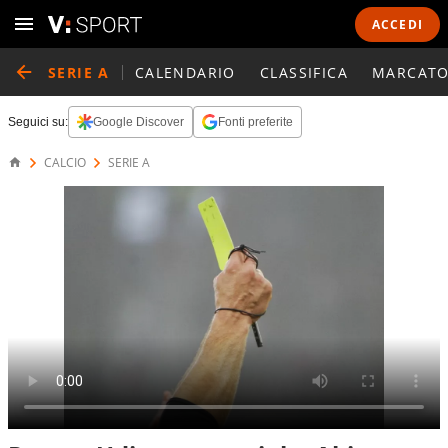
ACCEDI
SERIE A
CALENDARIO
CLASSIFICA
MARCATO
Seguici su:
Google Discover
Fonti preferite
CALCIO
SERIE A