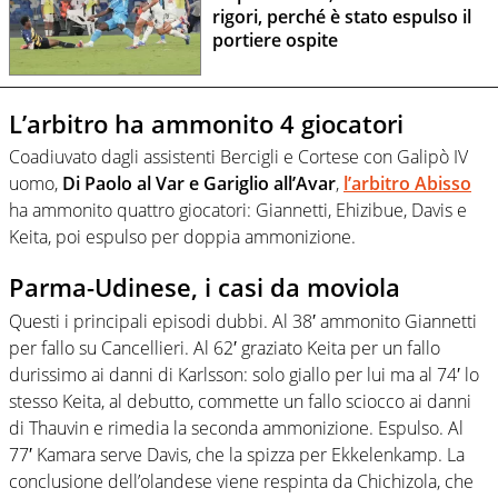
rigori, perché è stato espulso il
portiere ospite
L’arbitro ha ammonito 4 giocatori
Coadiuvato dagli assistenti Bercigli e Cortese con Galipò IV
uomo,
Di Paolo al Var e Gariglio all’Avar
,
l’arbitro Abisso
ha ammonito quattro giocatori: Giannetti, Ehizibue, Davis e
Keita, poi espulso per doppia ammonizione.
Parma-Udinese, i casi da moviola
Questi i principali episodi dubbi. Al 38′ ammonito Giannetti
per fallo su Cancellieri. Al 62′ graziato Keita per un fallo
durissimo ai danni di Karlsson: solo giallo per lui ma al 74′ lo
stesso Keita, al debutto, commette un fallo sciocco ai danni
di Thauvin e rimedia la seconda ammonizione. Espulso. Al
77′ Kamara serve Davis, che la spizza per Ekkelenkamp. La
conclusione dell’olandese viene respinta da Chichizola, che