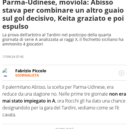
Parma-Udinese, moviola: Abisso
stava per combinare un altro guaio
sul gol decisivo, Keita graziato e poi
espulso
La prova dell’arbitro al Tardini nel posticipo della quarta
giornata di serie A analizzata ai raggi X, il fischietto siciliano ha
ammonito 4 giocatori
17/09/24 07:45
Fabrizio Piccolo
GIORNALISTA
Nella sua carriera ha seguito numerose manifestazioni
sportive e collaborato con agenzie e testate. Esperienza,
Il palermitano Abisso, la scelta per Parma-Udinese, era
competenza, conoscenza e memoria storica. Si occupa
reduce da una stagione no. Nelle prime tre giornate
non era
prevalentemente di calcio
mai stato impiegato in A
, ora Rocchi gli ha dato una chance
designandolo per la gara del Tardini, vediamo come se l’è
cavata.