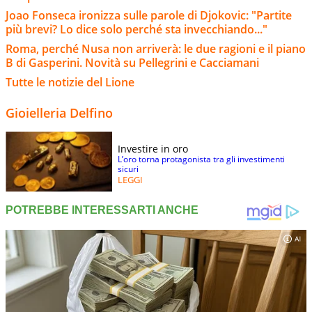
Joao Fonseca ironizza sulle parole di Djokovic: "Partite
più brevi? Lo dice solo perché sta invecchiando..."
Roma, perché Nusa non arriverà: le due ragioni e il piano
B di Gasperini. Novità su Pellegrini e Cacciamani
Tutte le notizie del Lione
Gioielleria Delfino
Investire in oro
L’oro torna protagonista tra gli investimenti
sicuri
LEGGI