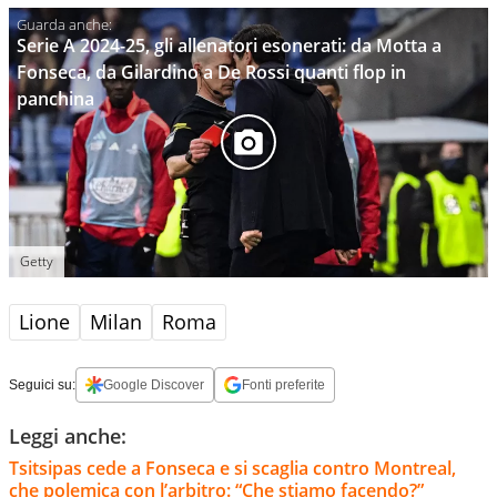
Serie A 2024-25, gli allenatori esonerati: da Motta a
Fonseca, da Gilardino a De Rossi quanti flop in
panchina
Getty
Lione
Milan
Roma
Seguici su:
Google Discover
Fonti preferite
Leggi anche:
Tsitsipas cede a Fonseca e si scaglia contro Montreal,
che polemica con l’arbitro: “Che stiamo facendo?”