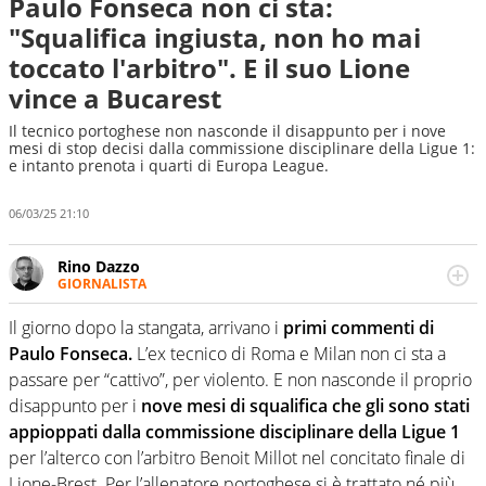
Paulo Fonseca non ci sta:
"Squalifica ingiusta, non ho mai
toccato l'arbitro". E il suo Lione
vince a Bucarest
Il tecnico portoghese non nasconde il disappunto per i nove
mesi di stop decisi dalla commissione disciplinare della Ligue 1:
e intanto prenota i quarti di Europa League.
06/03/25 21:10
Rino Dazzo
GIORNALISTA
Se mai ci fosse modo di traslare il glossario del calcio in
una nicchia di esperti, lui ne farebbe parte. Non si perde
Il giorno dopo la stangata, arrivano i
primi commenti di
una svista arbitrale né gli umori social del mondo delle
Paulo Fonseca.
L’ex tecnico di Roma e Milan non ci sta a
curve
passare per “cattivo”, per violento. E non nasconde il proprio
disappunto per i
nove mesi di squalifica che gli sono stati
appioppati dalla commissione disciplinare della Ligue 1
per l’alterco con l’arbitro Benoit Millot nel concitato finale di
Lione-Brest. Per l’allenatore portoghese si è trattato né più