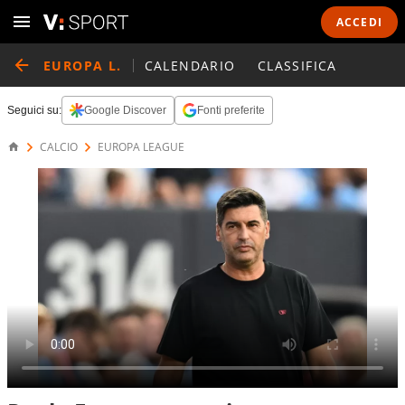
ACCEDI
EUROPA L.
CALENDARIO
CLASSIFICA
Seguici su:
Google Discover
Fonti preferite
CALCIO
EUROPA LEAGUE