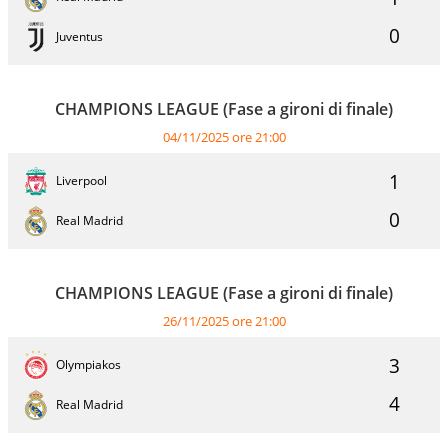
0
Juventus
CHAMPIONS LEAGUE (Fase a gironi di finale)
04/11/2025 ore 21:00
1
Liverpool
0
Real Madrid
CHAMPIONS LEAGUE (Fase a gironi di finale)
26/11/2025 ore 21:00
3
Olympiakos
4
Real Madrid