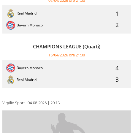
07/04/2026 ore 21:00
1
Real Madrid
2
Bayern Monaco
CHAMPIONS LEAGUE (Quarti)
15/04/2026 ore 21:00
4
Bayern Monaco
3
Real Madrid
Virgilio Sport - 04-08-2026 | 20:15