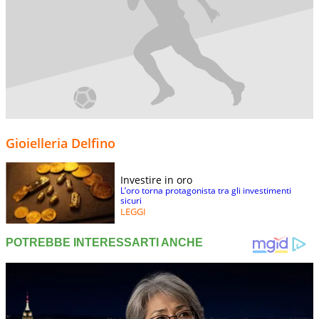
Gioielleria Delfino
Investire in oro
L’oro torna protagonista tra gli investimenti
sicuri
LEGGI