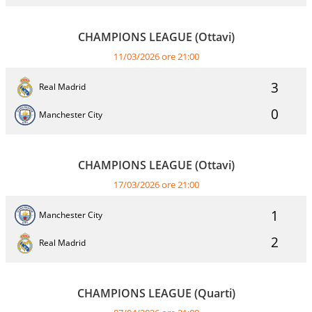
CHAMPIONS LEAGUE (Ottavi)
11/03/2026 ore 21:00
3
Real Madrid
0
Manchester City
CHAMPIONS LEAGUE (Ottavi)
17/03/2026 ore 21:00
1
Manchester City
2
Real Madrid
CHAMPIONS LEAGUE (Quarti)