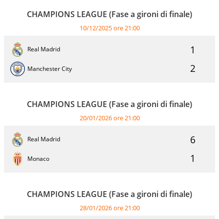
CHAMPIONS LEAGUE (Fase a gironi di finale)
10/12/2025 ore 21:00
1
Real Madrid
2
Manchester City
CHAMPIONS LEAGUE (Fase a gironi di finale)
20/01/2026 ore 21:00
6
Real Madrid
1
Monaco
CHAMPIONS LEAGUE (Fase a gironi di finale)
28/01/2026 ore 21:00