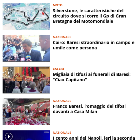
MOTO
Silverstone, le caratteristiche del
circuito dove si corre il Gp di Gran
Bretagna del Motomondiale
NAZIONALE
Cairo: Baresi straordinario in campo e
umile come persona
CALCIO
Migliaia di tifosi ai funerali di Baresi:
"Ciao Capitano"
NAZIONALE
Franco Baresi, l'omaggio dei tifosi
davanti a Casa Milan
NAZIONALE
I cento anni del Napoli, ieri la seconda