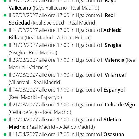
Il 31/01/2027 alle ore 17:00 in Liga contro il
Rayo
Vallecano
(Rayo Vallecano - Real Madrid)
Il 07/02/2027 alle ore 17:00 in Liga contro il
Real
Sociedad
(Real Sociedad - Real Madrid)
Il 14/02/2027 alle ore 17:00 in Liga contro l'
Athletic
Bilbao
(Real Madrid - Athletic Bilbao)
Il 21/02/2027 alle ore 17:00 in Liga contro il
Siviglia
(Siviglia - Real Madrid)
Il 28/02/2027 alle ore 17:00 in Liga contro il
Valencia
(Real
Madrid - Valencia)
Il 07/03/2027 alle ore 17:00 in Liga contro il
Villarreal
(Villarreal - Real Madrid)
Il 14/03/2027 alle ore 17:00 in Liga contro l'
Espanyol
(Real Madrid - Espanyol)
Il 21/03/2027 alle ore 17:00 in Liga contro il
Celta de Vigo
(Celta de Vigo - Real Madrid)
Il 04/04/2027 alle ore 17:00 in Liga contro l'
Atletico
Madrid
(Real Madrid - Atletico Madrid)
Il 11/04/2027 alle ore 17:00 in Liga contro l'
Osasuna