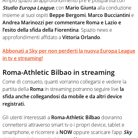
Ampio spazio all’approfondimento pre e postpartita con
Studio Europa League
, con
Mario Giunta
alla conduzione
insieme ai suoi ospiti
Beppe Bergomi
,
Marco Bucciantini
e
Andrea Marinozzi per commentare Roma e Lazio e
l’esito della sfida della Fiorentina
. Spazio news e
approfondimenti affidato a
Vittoria Orlando
.
Abbonati a Sky per non perderti la nuova Europa League
in tv e streaming!
Roma-Athletic Bilbao in streaming
Come di consueto, quanti vorranno collegarsi e vedere la
partita della
Roma
in streaming potranno seguire live
la
sfida anche collegandosi da mobile e da altri device
registrati.
Gli utenti interessati a
Roma-Athletic Bilbao
dovranno
connettersi attraverso smart tv o i propri device, tablet e
smartphone, e ricorrere a
NOW
oppure scaricare l’app
Sky