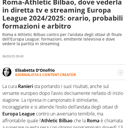
Roma-Athletic Bilbao, dove vederla
in diretta tv e streaming Europa
League 2024/2025: orario, probabili
formazioni e arbitro
Roma e Athletic Bilbao contro per l'andata degli ottavi di finale
dell'Europa League: formazioni, emittente televisiva e dove
vedere la partita in streaming
06/03/25 09:43
Elisabetta D'Onofrio
GIORNALISTA E CONTENT CREATOR
Giornalista professionista dal 2007, scrive per curiosità
personale e necessità: soprattutto di calcio, di sport e dei
La cura
Ranieri
sta portando i suoi risultati, anche sul
suoi protagonisti, concedendosi innocenti evasioni
versante europeo dopo l’avvio decisamente nefasto di inizio
nell'ambito della creazione di format. Un tempo ala
stagione. La ripresa in campionato è stimolante,
destra, oggi si sente a suo agio nel ruolo di libero. Cura
incoraggiante e si attende l’esito dell’andata degli ottavi di
una classifica riservata dei migliori 5 calciatori di sempre.
Europa
League
contro un avversario temibile, ma
affrontabile quale l’
Athletic Bilbao
che la
Roma
è chiamata
a superare questa sera con ritorno programmato giovedì 13