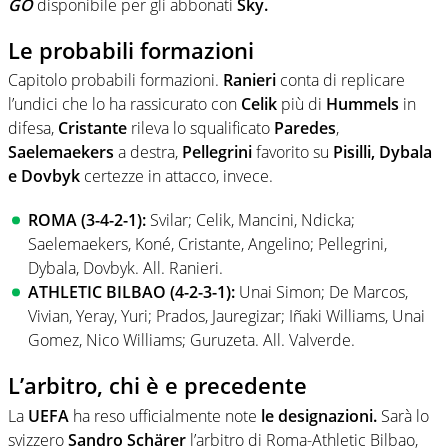
GO
disponibile per gli abbonati
Sky.
Le probabili formazioni
Capitolo probabili formazioni.
Ranieri
conta di replicare
l’undici che lo ha rassicurato con
Celik
più di
Hummels
in
difesa,
Cristante
rileva lo squalificato
Paredes
,
Saelemaekers
a destra,
Pellegrini
favorito su
Pisilli, Dybala
e Dovbyk
certezze in attacco, invece.
ROMA (3-4-2-1):
Svilar; Celik, Mancini, Ndicka;
Saelemaekers, Koné, Cristante, Angelino; Pellegrini,
Dybala, Dovbyk. All. Ranieri.
ATHLETIC BILBAO (4-2-3-1):
Unai Simon; De Marcos,
Vivian, Yeray, Yuri; Prados, Jauregizar; Iñaki Williams, Unai
Gomez, Nico Williams; Guruzeta. All. Valverde.
L’arbitro, chi è e precedente
La
UEFA
ha reso ufficialmente note
le designazioni
.
Sarà lo
svizzero
Sandro Schärer
l’arbitro di Roma-Athletic Bilbao,