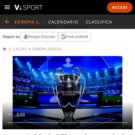
ACCEDI
EUROPA L.
CALENDARIO
CLASSIFICA
Seguici su:
Google Discover
Fonti preferite
CALCIO
EUROPA LEAGUE