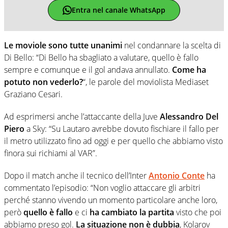
Entra nel canale WhatsApp
Le moviole sono tutte unanimi
nel condannare la scelta di
Di Bello: “Di Bello ha sbagliato a valutare, quello è fallo
sempre e comunque e il gol andava annullato.
Come ha
potuto non vederlo?
“, le parole del moviolista Mediaset
Graziano Cesari.
Ad esprimersi anche l’attaccante della Juve
Alessandro Del
Piero
a Sky: “Su Lautaro avrebbe dovuto fischiare il fallo per
il metro utilizzato fino ad oggi e per quello che abbiamo visto
finora sui richiami al VAR”.
Dopo il match anche il tecnico dell’Inter
Antonio Conte
ha
commentato l’episodio: “Non voglio attaccare gli arbitri
perché stanno vivendo un momento particolare anche loro,
però
quello è fallo
e ci
ha cambiato la partita
visto che poi
abbiamo preso gol.
La situazione non è dubbia
, Kolarov