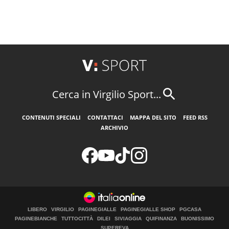
Cerca in Virgilio Sport...
CONTENUTI SPECIALI
CONTATTACI
MAPPA DEL SITO
FEED RSS
ARCHIVIO
LIBERO
VIRGILIO
PAGINEGIALLE
PAGINEGIALLE SHOP
PGCASA
PAGINEBIANCHE
TUTTOCITTÀ
DILEI
SIVIAGGIA
QUIFINANZA
BUONISSIMO
SUPEREVA