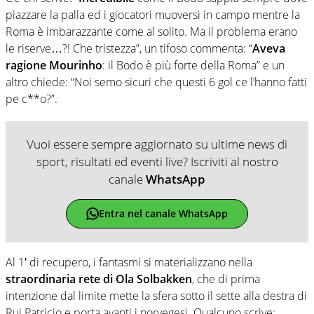
piazzare la palla ed i giocatori muoversi in campo mentre la
Roma è imbarazzante come al solito. Ma il problema erano
le riserve…?! Che tristezza”, un tifoso commenta: “
Aveva
ragione Mourinho
: il Bodo è più forte della Roma” e un
altro chiede: “Noi semo sicuri che questi 6 gol ce l’hanno fatti
pe c**o?”.
Vuoi essere sempre aggiornato su ultime news di
sport, risultati ed eventi live? Iscriviti al nostro
canale
WhatsApp
Entra nel canale WhatsApp
Al 1′ di recupero, i fantasmi si materializzano nella
straordinaria rete di Ola Solbakken
, che di prima
intenzione dal limite mette la sfera sotto il sette alla destra di
Rui Patricio e porta avanti i norvegesi. Qualcuno scrive: