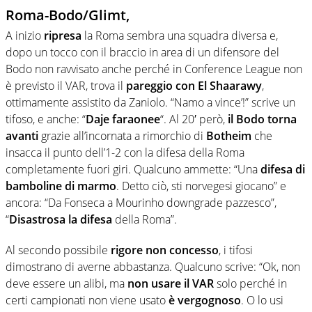
Roma-Bodo/Glimt,
A inizio
ripresa
la Roma sembra una squadra diversa e,
dopo un tocco con il braccio in area di un difensore del
Bodo non ravvisato anche perché in Conference League non
è previsto il VAR, trova il
pareggio con El Shaarawy
,
ottimamente assistito da Zaniolo. “Namo a vince’!” scrive un
tifoso, e anche: “
Daje faraonee
“. Al 20′ però,
il Bodo torna
avanti
grazie all’incornata a rimorchio di
Botheim
che
insacca il punto dell’1-2 con la difesa della Roma
completamente fuori giri. Qualcuno ammette: “Una
difesa di
bamboline di marmo
. Detto ciò, sti norvegesi giocano” e
ancora: “Da Fonseca a Mourinho downgrade pazzesco”,
“
Disastrosa la difesa
della Roma”.
Al secondo possibile
rigore non concesso
, i tifosi
dimostrano di averne abbastanza. Qualcuno scrive: “Ok, non
deve essere un alibi, ma
non usare il VAR
solo perché in
certi campionati non viene usato
è vergognoso
. O lo usi