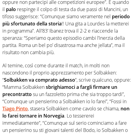
oppure non partecipi alle competizioni europee”. E quando
il
palo
respinge il colpo di testa da due passi di Mancini, un
tifoso suggerisce: “Comunque siamo veramente nel
periodo
più sfortunato della storia
!! Una gita a Lourdes la metterei
in programma”. All’83’ Ibanez trova il 2-2 e riaccende la
speranza: “Speriamo questo episodio cambi l’inerzia della
partita. Roma un bel po’ disastrosa ma anche jellata”, ma il
risultato non cambia più.
Al temine, così come durante il match, in molti non
nascondono il proprio apprezzamento per Solbakken:
“
Solbakken
va comprato adesso
“, scrive qualcuno, oppure:
“Mamma
Solbakken
sbrighiamoci a fargli firmare un
precontratto
su un fazzoletto prima che sia troppo tardi”,
“C
omunque un pensierino a Solbakken io lo farei”,
“
Fossi in
Tiago Pinto
, stasera
Solbakken
come cavolo se chiama,
non
lo farei tornare in Norvegia
. Lo tessererei
immediatamente”,
“
Comunque sul serio cominciamo a fare
un pensierino su sti giovani talenti del Bodo, io
Solbakken
o