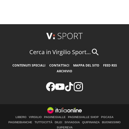
Cerca in Virgilio Sport...
CONTENUTI SPECIALI
CONTATTACI
MAPPA DEL SITO
FEED RSS
ARCHIVIO
LIBERO
VIRGILIO
PAGINEGIALLE
PAGINEGIALLE SHOP
PGCASA
PAGINEBIANCHE
TUTTOCITTÀ
DILEI
SIVIAGGIA
QUIFINANZA
BUONISSIMO
SUPEREVA