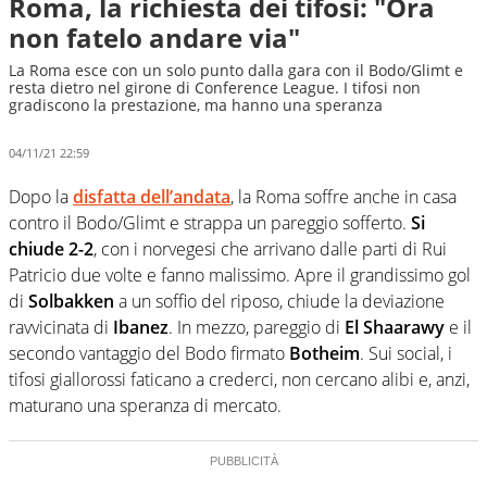
Roma, la richiesta dei tifosi: "Ora
non fatelo andare via"
La Roma esce con un solo punto dalla gara con il Bodo/Glimt e
resta dietro nel girone di Conference League. I tifosi non
gradiscono la prestazione, ma hanno una speranza
04/11/21 22:59
Dopo la
disfatta dell’andata
, la Roma soffre anche in casa
contro il Bodo/Glimt e strappa un pareggio sofferto.
Si
chiude 2-2
, con i norvegesi che arrivano dalle parti di Rui
Patricio due volte e fanno malissimo. Apre il grandissimo gol
di
Solbakken
a un soffio del riposo, chiude la deviazione
ravvicinata di
Ibanez
. In mezzo, pareggio di
El Shaarawy
e il
secondo vantaggio del Bodo firmato
Botheim
. Sui social, i
tifosi giallorossi faticano a crederci, non cercano alibi e, anzi,
maturano una speranza di mercato.