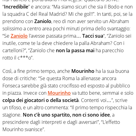
“
Incredibile
” e ancora: “Ma siamo sicuri che sia il Bodo e non
la squadra C del Real Madrid? Mi che gol!!”. In tanti, poi, se la
prendono con
Zaniolo
, reo di non aver servito un Abraham
solissimo a centro area pochi minuti prima dello svantaggio:
“Se
Zaniolo
l’avesse passata prima…
Tacci sua
“, “Zaniolo sei
inutile, come te la deve chiedere la palla Abraham? Con i
cartelloni?”, “Zaniolo che
non la passa mai
ha parecchio
rotto il c***o”.
Così, a fine primo tempo, anche
Mourinho
ha la sua buona
dose di critiche: “Se questa Roma la allenasse ancora
Fonseca sarebbe già stato crocifisso ed esposto al pubblico
in piazza. Invece con
Mourinho
va tutto bene, semmai e solo
colpa dei giocatori o della società
. Contenti voi…”, scrive
un tifoso, e un altro commenta: “Il primo tempo rispecchia la
stagione.
Non c’è uno spartito, non ci sono idee
, a
prescindere dagli interpreti e dagli avversari”, “L’effetto
Mourinho svanisce”.