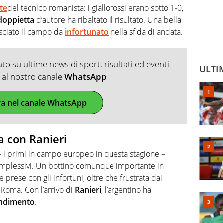
te
del tecnico romanista: i giallorossi erano sotto 1-0,
doppietta
d’autore ha ribaltato il risultato. Una bella
lasciato il campo da
infortunato
nella sfida di andata.
o su ultime news di sport, risultati ed eventi
ULTI
ti al nostro canale
WhatsApp
ra nel canale WhatsApp
a con Ranieri
 – i primi in campo europeo in questa stagione –
plessivi. Un bottino comunque importante in
e prese con gli infortuni, oltre che frustrata dai
 Roma. Con l’arrivo di
Ranieri
, l’argentino ha
ndimento
.