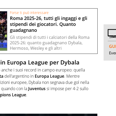
Forse ti può interessare
Roma 2025-26, tutti gli ingaggi e gli
stipendi dei giocatori. Quanto
guadagnano
Gli stipendi di tutti i calciatori della Roma
2025-26: quanto guadagnano Dybala,
GUI
Hermoso, Wesley e gli altri
Even
in Europa League per Dybala
o anche i suoi record in campo europeo: quella
ta
dell’argentino in
Europa League
. Mentre
etizioni europee, Dybala non segnava due gol nella
, quando con la
Juventus
si impose per 4-2 sullo
pions
League
.