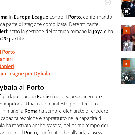
Virgilio Sport segue anche il calcio ma è con la
nze e passioni. Cura la comunicazione di HaBaWaBa, il
oma
in
Europa
League
contro il
Porto
, confermando
olo per bambini al mondo
ima parte di stagione complicata. Determinante
ieri
: sotto la gestione del tecnico romano la
Joya
è ha
n
20
partite
.
l Porto
anieri
Ranieri
opa League per Dybala
ybala al Porto
sì parlava Claudio
Ranieri
nello scorso dicembre,
la Sampdoria. Una frase manifesto per il tecnico
 in mano la
Roma
ha sempre dichiarato di credere
 capacità tecniche e soprattutto nella capacità di
ala ha mostrato anche stasera, nel primo tempo dei
ue
contro il
Porto,
confronto che all’andata aveva