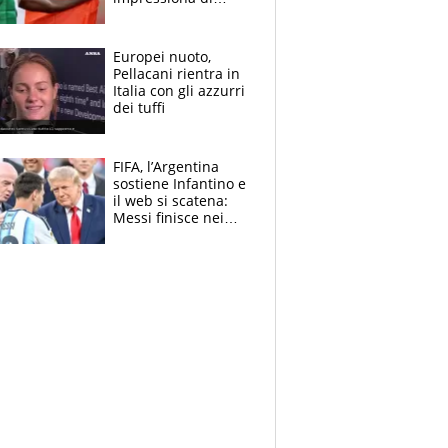
Doualla. Jacobs?
Ecco come è rinato”.
E svela la sorpresa
Europei nuoto,
agli Europei
Pellacani rientra in
Italia con gli azzurri
dei tuffi
FIFA, l’Argentina
sostiene Infantino e
il web si scatena:
Messi finisce nei
meme, la Seleccion
travolta dalle
polemiche