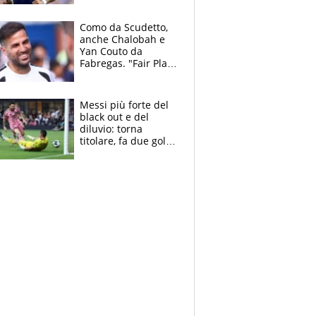
ritorno di Brahim
Diaz
Como da Scudetto,
anche Chalobah e
Yan Couto da
Fabregas. "Fair Play
Finanziario?
Pagheremo la
multa"
Messi più forte del
black out e del
diluvio: torna
titolare, fa due gol e
un assist e trascina
l'Inter Miami, altro
che ritiro