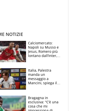
ME NOTIZIE
Calciomercato:
Napoli su Musso e
Jesus, Romero più
lontano dall’Inter,
delirio Mastantuono,
Juve su Trubin. Il
tabellone
Italia, Palestra
manda un
messaggio a
Mancini, spiega il
motivo del no
all’Inter e lancia
l'alleanza con
Bragagna in
Donnarumma
esclusiva: “C’è una
cosa che mi
impressiona di