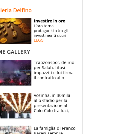
STORIE
lleria Delfino
SPECIALI
Investire in oro
L’oro torna
ESPERTI
protagonista tra gli
investimenti sicuri
LEGGI
CONTATTI
ME GALLERY
Trabzonspor, delirio
per Salah: tifosi
impazziti e lui firma
il contratto allo
stadio
Vozinha, in 30mila
allo stadio per la
presentazione al
Colo-Colo tra luci,
spettacolo, elicotteri
e paracadutisti
La famiglia di Franco
Baresi sempre