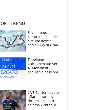
ORT TREND
Silverstone, le
caratteristiche del
circuito dove si
corre il Gp di Gran
Bretagna del
Motomondiale
Tabellone
Calciomercato Serie
A. Movimenti,
acquisti e cessioni:
estate 2026-27
LIVE Calciomercato
affari e trattative in
diretta, Spalletti
chiama Zirkzee, il
Milan valuta il