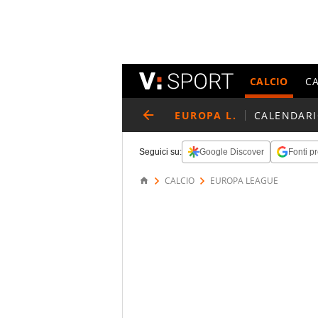
CALCIO
C
EUROPA L.
CALENDAR
Seguici su:
Google Discover
Fonti pr
CALCIO
EUROPA LEAGUE