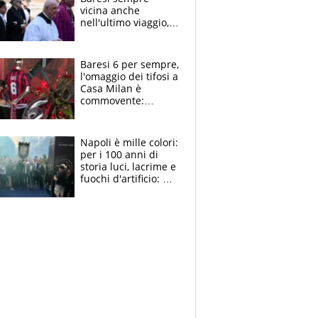
vicina anche
nell'ultimo viaggio,
la moglie Maura, i
figli e i suoi cari
circondati
Baresi 6 per sempre,
dall'affetto dei tifosi
l'omaggio dei tifosi a
Casa Milan è
commovente:
maglie, bandiere,
sciarpe, lacrime e
bigliettini
Napoli è mille colori:
per i 100 anni di
storia luci, lacrime e
fuochi d'artificio: De
Laurentiis salta al
coro anti-Juve