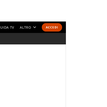
UIDA TV
ALTRO
ACCEDI
CALENDARI E CLASSIFICHE
ALTRI SPORT
MONDIALI 2026
OLIMPIADI
GOSSIP
LIFESTYLE