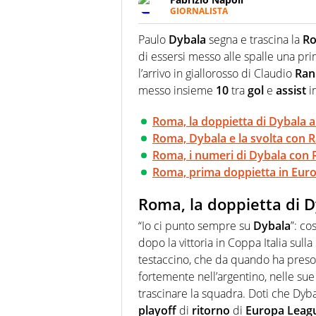
GIORNALISTA
Giornalista professionista, per 
pallanuoto che esalta compete
Paulo
Dybala
segna e trascina la
R
più grande festival di waterp
di essersi messo alle spalle una pr
l’arrivo in giallorosso di Claudio
Ran
messo insieme
10
tra
gol
e
assist
i
Roma, la doppietta di Dybala a
Roma, Dybala e la svolta con R
Roma, i numeri di Dybala con 
Roma, prima doppietta in Eur
Roma, la doppietta di D
“Io ci punto sempre su
Dybala
”: co
dopo la vittoria in Coppa Italia sul
testaccino, che da quando ha preso
fortemente nell’argentino, nelle sue
trascinare la squadra. Doti che Dyb
playoff
di
ritorno
di
Europa
Leag