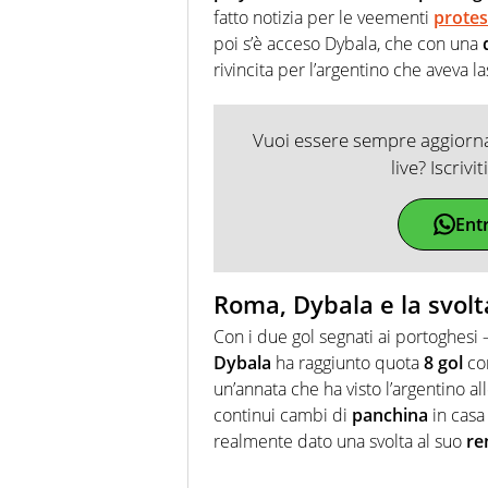
fatto notizia per le veementi
protes
poi s’è acceso Dybala, che con una
rivincita per l’argentino che aveva 
Vuoi essere sempre aggiornat
live? Iscrivi
Ent
Roma, Dybala e la svolt
Con i due gol segnati ai portoghesi
Dybala
ha raggiunto quota
8
gol
com
un’annata che ha visto l’argentino all
continui cambi di
panchina
in casa
realmente dato una svolta al suo
re