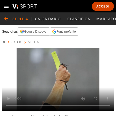
ACCEDI
SERIE A
CALENDARIO
CLASSIFICA
MARCATO
Seguici su:
Google Discover
Fonti preferite
CALCIO
SERIE A