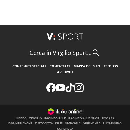
Cerca in Virgilio Sport...
CONTENUTI SPECIALI
CONTATTACI
MAPPA DEL SITO
FEED RSS
ARCHIVIO
LIBERO
VIRGILIO
PAGINEGIALLE
PAGINEGIALLE SHOP
PGCASA
PAGINEBIANCHE
TUTTOCITTÀ
DILEI
SIVIAGGIA
QUIFINANZA
BUONISSIMO
SUPEREVA