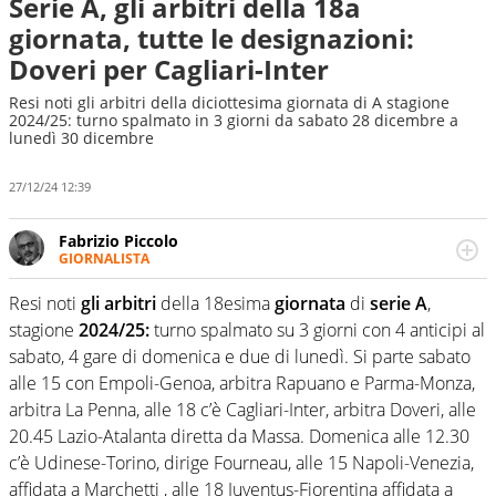
Serie A, gli arbitri della 18a
giornata, tutte le designazioni:
Doveri per Cagliari-Inter
Resi noti gli arbitri della diciottesima giornata di A stagione
2024/25: turno spalmato in 3 giorni da sabato 28 dicembre a
lunedì 30 dicembre
27/12/24 12:39
Fabrizio Piccolo
GIORNALISTA
Nella sua carriera ha seguito numerose manifestazioni
sportive e collaborato con agenzie e testate. Esperienza,
Resi noti
gli arbitri
della 18esima
giornata
di
serie A
,
competenza, conoscenza e memoria storica. Si occupa
stagione
2024/25:
turno spalmato su 3 giorni con 4 anticipi al
prevalentemente di calcio
sabato, 4 gare di domenica e due di lunedì. Si parte sabato
alle 15 con Empoli-Genoa, arbitra Rapuano e Parma-Monza,
arbitra La Penna, alle 18 c’è Cagliari-Inter, arbitra Doveri, alle
20.45 Lazio-Atalanta diretta da Massa. Domenica alle 12.30
c’è Udinese-Torino, dirige Fourneau, alle 15 Napoli-Venezia,
affidata a Marchetti , alle 18 Juventus-Fiorentina affidata a