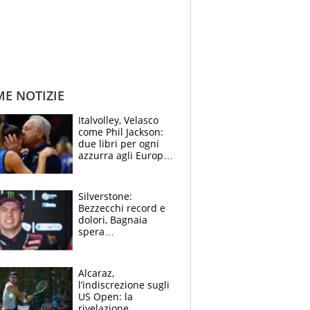
ME NOTIZIE
Italvolley, Velasco
come Phil Jackson:
due libri per ogni
azzurra agli Europei.
Quello per Sylla è
“geniale”
Silverstone:
Bezzecchi record e
dolori, Bagnaia
spera
nell'antidolorifico,
Marquez si tira fuori
e vota Aprilia
Alcaraz,
l’indiscrezione sugli
US Open: la
rivelazione