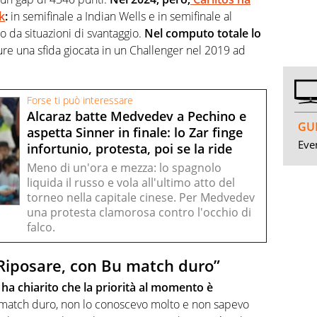
k
:
in semifinale a Indian Wells e in semifinale al
da situazioni di svantaggio.
Nel computo totale lo
ure una sfida giocata in un Challenger nel 2019 ad
Forse ti può interessare
Alcaraz batte Medvedev a Pechino e
GUI
aspetta Sinner in finale: lo Zar finge
Even
infortunio, protesta, poi se la ride
Meno di un'ora e mezza: lo spagnolo
liquida il russo e vola all'ultimo atto del
torneo nella capitale cinese. Per Medvedev
una protesta clamorosa contro l'occhio di
falco.
 “Riposare, con Bu match duro”
 ha chiarito che la priorità al momento è
n match duro, non lo conoscevo molto e non sapevo