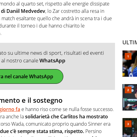
 mondo al quarto set, rispetto alle energie dissipate
 di Daniil Medvedev
, lo Zar costretto alla resa in
match esaltante quello che andrà in scena tra i due
durante il torneo i due hanno chiarito le
.
ULTI
o su ultime news di sport, risultati ed eventi
ti al nostro canale
WhatsApp
ra nel canale WhatsApp
rimento e il sostegno
 giorno fa
e hanno riso come se nulla fosse successo.
tra anche la
solidarietà che Carlitos ha mostrato
ricorso Wada, comunicato proprio quando Sinner era
i due c’è sempre stata stima, rispetto.
Persino