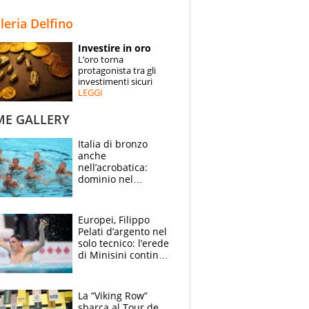
STORIE
lleria Delfino
SPECIALI
Investire in oro
L’oro torna
ESPERTI
protagonista tra gli
investimenti sicuri
LEGGI
CONTATTI
ME GALLERY
Italia di bronzo
anche
nell’acrobatica:
dominio nel
medagliere, ora
tocca a Ceccon, Curti
e compagni
Europei, Filippo
continuare
Pelati d’argento nel
solo tecnico: l’erede
di Minisini continua
a stupire, Los
Angeles è già nel
mirino
La “Viking Row”
sbarca al Tour de