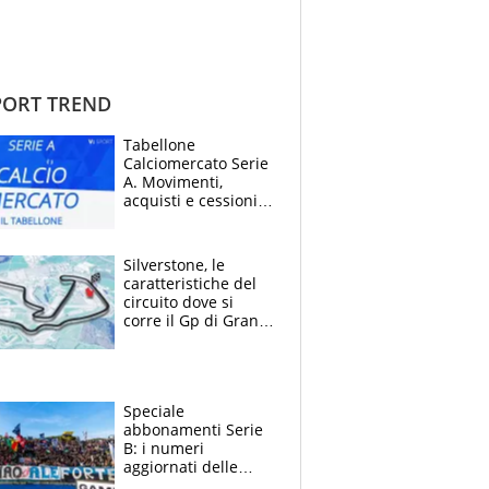
ORT TREND
Tabellone
Calciomercato Serie
A. Movimenti,
acquisti e cessioni:
estate 2026-27
Silverstone, le
caratteristiche del
circuito dove si
corre il Gp di Gran
Bretagna del
Motomondiale
Speciale
abbonamenti Serie
B: i numeri
aggiornati delle
venti squadre