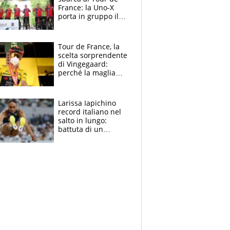
France: la Uno-X
porta in gruppo il
rito della Norvegia
di Haaland e
compagni
Tour de France, la
scelta sorprendente
di Vingegaard:
perché la maglia
gialla indossa la
mascherina, il
rischio da evitare
Larissa Iapichino
record italiano nel
salto in lungo:
battuta di un
centimetro mamma
Fiona May