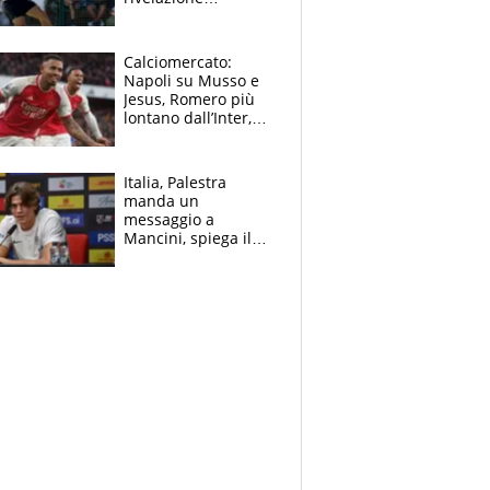
dell’amico
giornalista e il piano
B. Rune verso la
Calciomercato:
rinuncia
Napoli su Musso e
Jesus, Romero più
lontano dall’Inter,
delirio Mastantuono,
Juve su Trubin. Il
tabellone
Italia, Palestra
manda un
messaggio a
Mancini, spiega il
motivo del no
all’Inter e lancia
l'alleanza con
Donnarumma