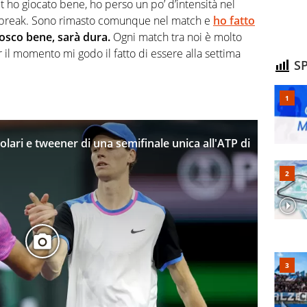
 ho giocato bene, ho perso un po’ d’intensità nel
il break. Sono rimasto comunque nel match e
ho fatto
osco bene, sarà dura.
Ogni match tra noi è molto
r il momento mi godo il fatto di essere alla settima
SP
lari e tweener di una semifinale unica all'ATP di