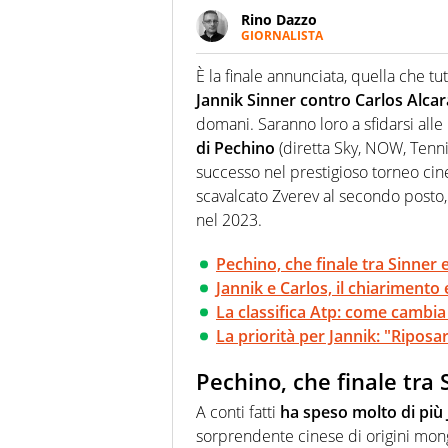
Rino Dazzo
GIORNALISTA
Se mai ci fosse modo di traslare
farebbe parte. Non si perde un
È la finale annunciata, quella che t
curve
Jannik Sinner contro Carlos Alcar
domani. Saranno loro a sfidarsi alle
di Pechino
(diretta Sky, NOW, Tennis
successo nel prestigioso torneo cin
scavalcato Zverev al secondo posto, 
nel 2023.
Pechino, che finale tra Sinner 
Jannik e Carlos, il chiarimento 
La classifica Atp: come cambia 
La priorità per Jannik: "Ripos
Pechino, che finale tra 
A conti fatti
ha speso molto di più 
sorprendente cinese di origini mong