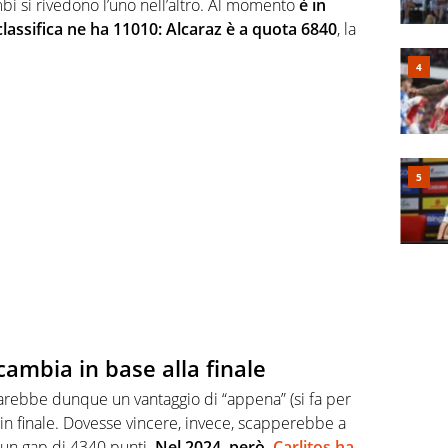
mbi si rivedono l’uno nell’altro. Al momento
è in
classifica ne ha 11010: Alcaraz è a quota 6840
, la
cambia in base alla finale
arebbe dunque un vantaggio di “appena” (si fa per
a in finale. Dovesse vincere, invece, scapperebbe a
 un gap di 4340 punti.
Nel 2024, però,
Carlitos ha