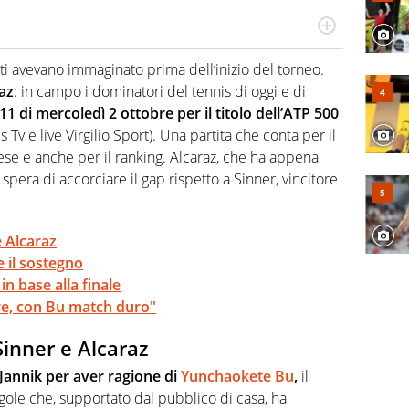
 il glossario del calcio in una nicchia di esperti, lui ne
a svista arbitrale né gli umori social del mondo delle
utti avevano immaginato prima dell’inizio del torneo.
az
: in campo i dominatori del tennis di oggi e di
11 di mercoledì 2 ottobre per il titolo dell’ATP 500
 Tv e live Virgilio Sport). Una partita che conta per il
ese e anche per il ranking. Alcaraz, che ha appena
spera di accorciare il gap rispetto a Sinner, vincitore
e Alcaraz
e il sostegno
in base alla finale
are, con Bu match duro"
Sinner e Alcaraz
Jannik per aver ragione di
Yunchaokete Bu
,
il
ole che, supportato dal pubblico di casa, ha