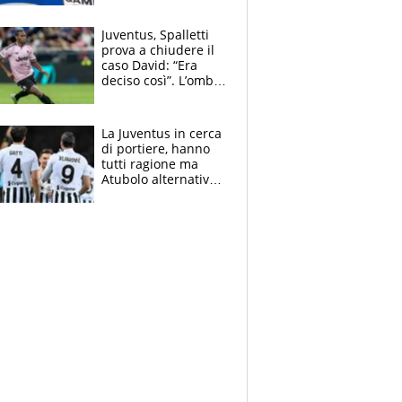
cadette
Juventus, Spalletti
prova a chiudere il
caso David: “Era
deciso così”. L’ombra
di Zirkzee e la
sentenza dei tifosi
La Juventus in cerca
di portiere, hanno
tutti ragione ma
Atubolo alternativa
a Vicario non regge
e la soluzione
rimane Milinkovic-
Savic