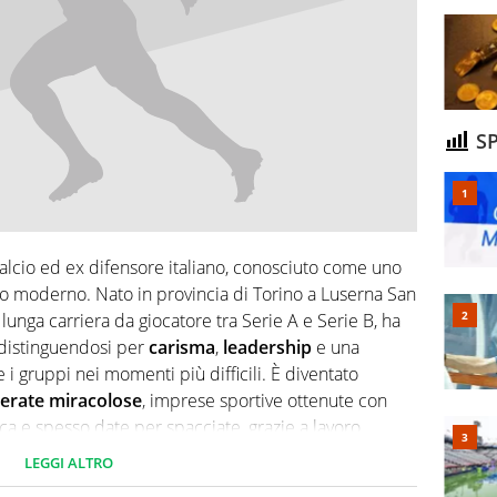
SP
alcio ed ex difensore italiano, conosciuto come uno
cio moderno. Nato in provincia di Torino a Luserna San
unga carriera da giocatore tra Serie A e Serie B, ha
 distinguendosi per
carisma
,
leadership
e una
 i gruppi nei momenti più difficili. È diventato
derate miracolose
, imprese sportive ottenute con
fica e spesso date per spacciate, grazie a lavoro,
 suoi capolavori i salvataggi di Salernitana e Crotone.
LEGGI ALTRO
nel 2017 con il Crotone, Nicola fece una maratona