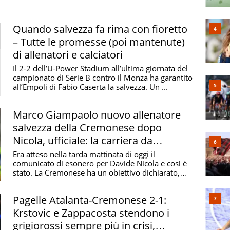
 calabrese fino alla sua Torino.
tiva, la sua figura è segnata da una vicenda
Quando salvezza fa rima con fioretto
nel 2014 la perdita del figlio
Alessandro
,
– Tutte le promesse (poi mantenute)
 momento Nicola ha trasformato il dolore in
forza
di allenatori e calciatori
iglio una fonte di motivazione costante, dentro e fuori
Il 2-2 dell’U-Power Stadium all’ultima giornata del
campionato di Serie B contro il Monza ha garantito
all’Empoli di Fabio Caserta la salvezza. Un ...
to umano dei calciatori e per il forte senso etico,
me un allenatore capace di andare oltre il risultato,
Marco Giampaolo nuovo allenatore
aggio e umanità.
salvezza della Cremonese dopo
Nicola, ufficiale: la carriera da
specialista
Era atteso nella tarda mattinata di oggi il
comunicato di esonero per Davide Nicola e così è
stato. La Cremonese ha un obiettivo dichiarato,
per la ...
Pagelle Atalanta-Cremonese 2-1:
Krstovic e Zappacosta stendono i
grigiorossi sempre più in crisi,