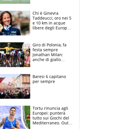
Djokovic: Bertolucci
propone un
ultimatum ai
Chi è Ginevra
Masters 1000
Taddeucci, oro nei 5
e 10 km in acque
libere degli Europei
di Parigi 2026 che
ha dedicato la
medaglia al
Giro di Polonia, fa
fidanzato
festa sempre
Jonathan Milan:
anche di giallo
vestito, il friulano
non ha rivali (bene
Malucelli, terzo)
Baresi 6 capitano
per sempre
Tortu rinuncia agli
Europei: punterà
tutto sui Giochi del
Mediterraneo. Out
anche Zenoni e