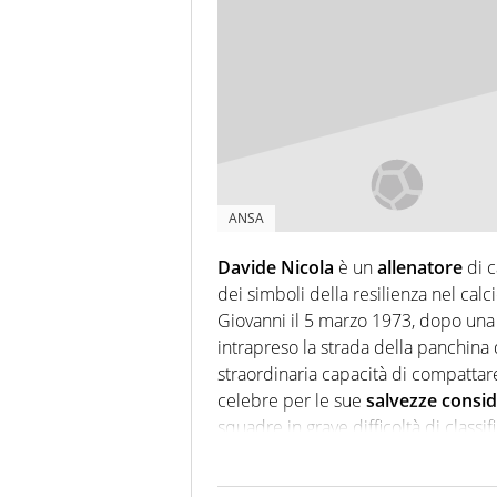
ANSA
Davide Nicola
è un
allenatore
di c
dei simboli della resilienza nel cal
Giovanni il 5 marzo 1973, dopo una l
intrapreso la strada della panchina
straordinaria capacità di compattare
celebre per le sue
salvezze consi
squadre in grave difficoltà di classi
motivazione e pragmatismo tattico: i
Per celebrare la salvezza ottenuta 