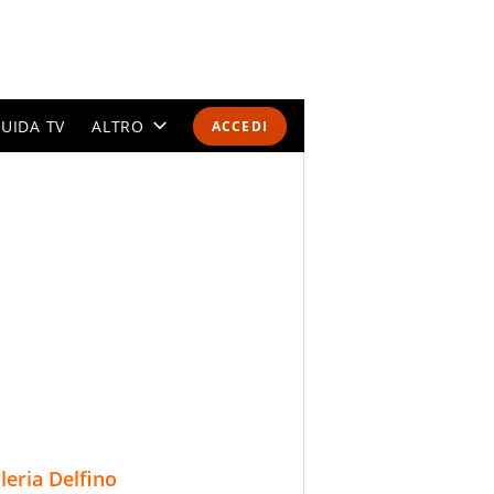
UIDA TV
ALTRO
ACCEDI
CALENDARI E CLASSIFICHE
ALTRI SPORT
MONDIALI 2026
OLIMPIADI
GOSSIP
LIFESTYLE
lleria Delfino