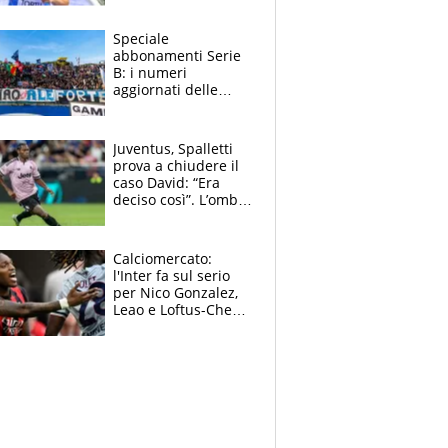
Simonelli. Tamberi
in dubbio
Speciale
abbonamenti Serie
B: i numeri
aggiornati delle
venti squadre
cadette
Juventus, Spalletti
prova a chiudere il
caso David: “Era
deciso così”. L’ombra
di Zirkzee e la
sentenza dei tifosi
Calciomercato:
l'Inter fa sul serio
per Nico Gonzalez,
Leao e Loftus-Cheek
possono restare al
Milan, Mastantuono
verso la Fiorentina