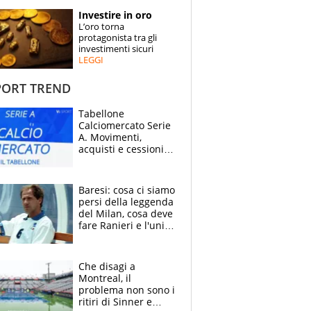
STORIE
Investire in oro
L’oro torna
SPECIALI
protagonista tra gli
investimenti sicuri
LEGGI
ESPERTI
ORT TREND
CONTATTI
Tabellone
Calciomercato Serie
A. Movimenti,
acquisti e cessioni:
estate 2026-27
Baresi: cosa ci siamo
persi della leggenda
del Milan, cosa deve
fare Ranieri e l'unico
neo di una carriera
immacolata
Che disagi a
Montreal, il
problema non sono i
ritiri di Sinner e