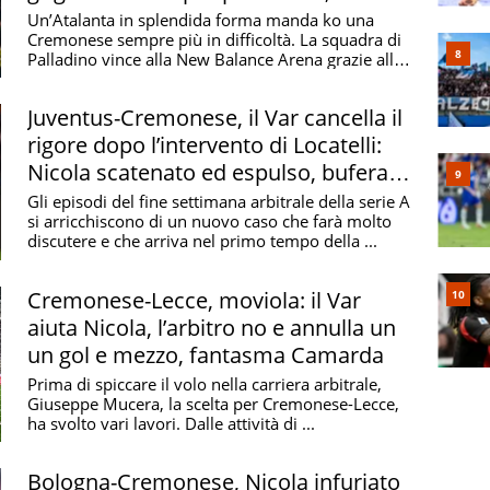
Thorsby accorcia troppo tardi
Un’Atalanta in splendida forma manda ko una
Cremonese sempre più in difficoltà. La squadra di
Palladino vince alla New Balance Arena grazie alle
reti ...
Juventus-Cremonese, il Var cancella il
rigore dopo l’intervento di Locatelli:
Nicola scatenato ed espulso, bufera
su Feliciani
Gli episodi del fine settimana arbitrale della serie A
si arricchiscono di un nuovo caso che farà molto
discutere e che arriva nel primo tempo della ...
Cremonese-Lecce, moviola: il Var
aiuta Nicola, l’arbitro no e annulla un
un gol e mezzo, fantasma Camarda
Prima di spiccare il volo nella carriera arbitrale,
Giuseppe Mucera, la scelta per Cremonese-Lecce,
ha svolto vari lavori. Dalle attività di ...
Bologna-Cremonese, Nicola infuriato