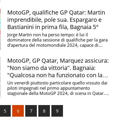
Ma ...
MotoGP, qualifiche GP Qatar: Martin
imprendibile, pole sua. Espargaro e
Bastianini in prima fila, Bagnaia 5°
Jorge Martin non ha perso tempo: è lui il
dominatore della sessione di qualifiche per la gara
d’apertura del motomondiale 2024, capace di
stampare un ...
MotoGP, GP Qatar, Marquez assicura:
"Non siamo da vittoria". Bagnaia:
"Qualcosa non ha funzionato con la
Ducati"
Un venerdì piuttosto particolare quello vissuto dai
piloti impegnati nel primo appuntamento
stagionale della MotoGP 2024, di scena in Qatar.
Lo ...
5
6
7
8
9