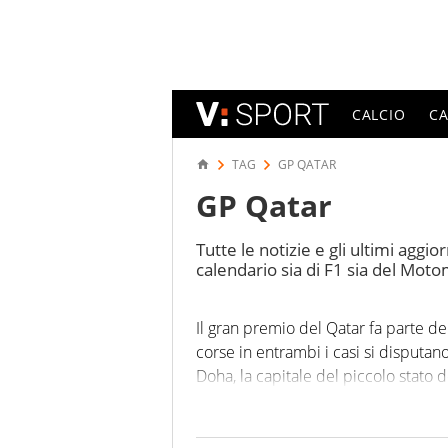
CALCIO
C
TAG
GP QATAR
GP Qatar
Tutte le notizie e gli ultimi agg
calendario sia di F1 sia del Mot
Il gran premio del Qatar fa parte de
corse in entrambi i casi si disputan
Doha, la capitale del piccolo stato 