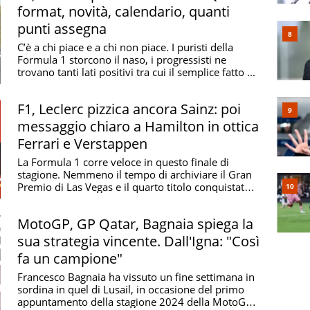
format, novità, calendario, quanti
punti assegna
C’è a chi piace e a chi non piace. I puristi della
Formula 1 storcono il naso, i progressisti ne
trovano tanti lati positivi tra cui il semplice fatto ...
F1, Leclerc pizzica ancora Sainz: poi
messaggio chiaro a Hamilton in ottica
Ferrari e Verstappen
La Formula 1 corre veloce in questo finale di
stagione. Nemmeno il tempo di archiviare il Gran
Premio di Las Vegas e il quarto titolo conquistato
in ...
MotoGP, GP Qatar, Bagnaia spiega la
sua strategia vincente. Dall'Igna: "Così
fa un campione"
Francesco Bagnaia ha vissuto un fine settimana in
sordina in quel di Lusail, in occasione del primo
appuntamento della stagione 2024 della MotoGP.