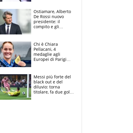
Pagheremo la
multa"
Ostiamare, Alberto
De Rossi nuovo
presidente: il
compito e gli
obiettivi ricevuti dal
figlio Daniele
Chi è Chiara
Pellacani, 4
medaglie agli
Europei di Parigi
2026, papà
Giampaolo
giornalista, mamma
Messi più forte del
insegnante e il
black out e del
fratello calciatore
diluvio: torna
titolare, fa due gol e
un assist e trascina
l'Inter Miami, altro
che ritiro