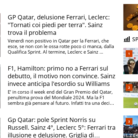
GP Qatar, delusione Ferrari, Leclerc:
"Tornati coi piedi per terra". Sainz
trova il problema
SP
Venerdì non positivo in Qatar per la Ferrari, che
esce, se non con le ossa rotte poco ci manca, dalla
Qualifica Sprint. Al termine, Leclerc e Sainz ...
F1, Hamilton: primo no a Ferrari sul
debutto, il motivo non convince. Sainz
invece anticipa l'esordio su Williams
E’ in corso il week end del Gran Premio del Qatar,
penultima prova del Mondiale 2024. Ma la F1
sembra già pensare al futuro. Infatti tra una decina
di ...
Gp Qatar: pole Sprint Norris su
Russell. Sainz 4°, Leclerc 5°: Ferrari tra
illusione e delusione. Griglia di