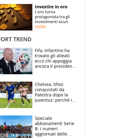
STORIE
Investire in oro
L’oro torna
SPECIALI
protagonista tra gli
investimenti sicuri
LEGGI
ESPERTI
ORT TREND
CONTATTI
Fifa, Infantino ha
trovato gli alleati:
ecco chi appoggia
ancora il presidente
che spera di essere
rieletto
Chelsea, tifosi
conquistati da
Palestra dopo la
Juventus: perché i
fan dei Blues sono
pazzi dell’azzurro
Speciale
abbonamenti Serie
B: i numeri
aggiornati delle