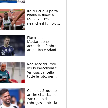
venti squadre
cadette
Kelly Doualla porta
l'Italia in finale ai
Mondiali U20,
neanche il fumo di
un incendio la frena
sui 100 metri
Fiorentina,
Mastantuono
accende la febbre
argentina e Adani
impazzisce. Ma
Antognoni ‘rovina la
festa’ a Commisso
Real Madrid, Rodri
verso Barcellona e
Vinicius cancella
tutte le foto: per
Mourinho due grane
da risolvere
Como da Scudetto,
anche Chalobah e
Yan Couto da
Fabregas. "Fair Play
Finanziario?