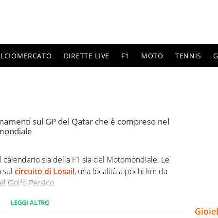
ALCIOMERCATO
DIRETTE LIVE
F1
MOTO
TENNIS
G
iornamenti sul GP del Qatar che è compreso nel
omondiale
l calendario sia della F1 sia del Motomondiale. Le
o sul
circuito di Losail
, una località a pochi km da
del Golfo Persico
LEGGI ALTRO
Gioie