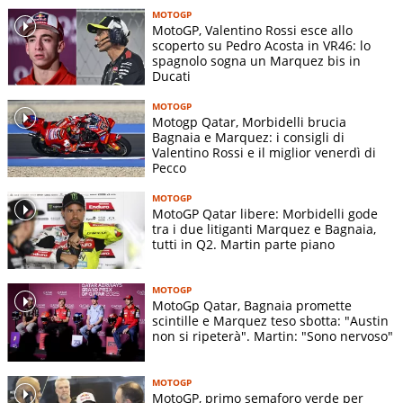
MOTOGP
MotoGP, Valentino Rossi esce allo
scoperto su Pedro Acosta in VR46: lo
spagnolo sogna un Marquez bis in
Ducati
MOTOGP
Motogp Qatar, Morbidelli brucia
Bagnaia e Marquez: i consigli di
Valentino Rossi e il miglior venerdì di
Pecco
MOTOGP
MotoGP Qatar libere: Morbidelli gode
tra i due litiganti Marquez e Bagnaia,
tutti in Q2. Martin parte piano
MOTOGP
MotoGp Qatar, Bagnaia promette
scintille e Marquez teso sbotta: "Austin
non si ripeterà". Martin: "Sono nervoso"
MOTOGP
MotoGP, primo semaforo verde per