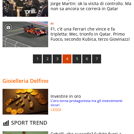
Jorge Martin: ok la visita di controllo. Ma
non sa ancora se correrà in Qatar
F1
F1, c'è una Ferrari che vince e fa
tripletta: Wec, trionfo in Qatar. Primo
Fuoco, secondo Kubica, terzo Giovinazzi
1
2
3
4
5
6
7
Gioielleria Delfino
Investire in oro
L’oro torna protagonista tra gli investimenti
sicuri
LEGGI
SPORT TREND
Cobolli, che succede? Subito fuori a