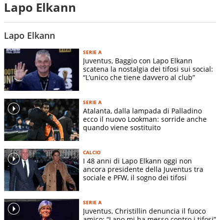
Lapo Elkann
Lapo Elkann
SERIE A
Juventus, Baggio con Lapo Elkann
scatena la nostalgia dei tifosi sui social:
“L’unico che tiene davvero al club”
SERIE A
Atalanta, dalla lampada di Palladino
ecco il nuovo Lookman: sorride anche
quando viene sostituito
CALCIO
I 48 anni di Lapo Elkann oggi non
ancora presidente della Juventus tra
sociale e PFW, il sogno dei tifosi
SERIE A
Juventus, Christillin denuncia il fuoco
amico: “Lapo mi ha messo contro i tifosi”