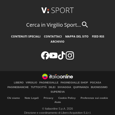
Cerca in Virgilio Sport...
CONTENUTI SPECIALI
CONTATTACI
MAPPA DEL SITO
FEED RSS
ARCHIVIO
LIBERO
VIRGILIO
PAGINEGIALLE
PAGINEGIALLE SHOP
PGCASA
PAGINEBIANCHE
TUTTOCITTÀ
DILEI
SIVIAGGIA
QUIFINANZA
BUONISSIMO
SUPEREVA
Chi siamo
Note Legali
Privacy
Cookie Policy
Preferenze sui cookie
Aiuto
© Italiaonline S.p.A. 2026
Direzione e coordinamento di Libero Acquisition S.á r.l.