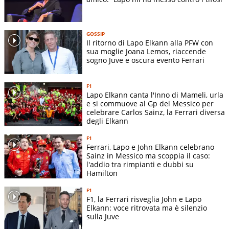
GOSSIP
Il ritorno di Lapo Elkann alla PFW con
sua moglie Joana Lemos, riaccende
sogno Juve e oscura evento Ferrari
F1
Lapo Elkann canta l'Inno di Mameli, urla
e si commuove al Gp del Messico per
celebrare Carlos Sainz, la Ferrari diversa
degli Elkann
F1
Ferrari, Lapo e John Elkann celebrano
Sainz in Messico ma scoppia il caso:
l'addio tra rimpianti e dubbi su
Hamilton
F1
F1, la Ferrari risveglia John e Lapo
Elkann: voce ritrovata ma è silenzio
sulla Juve