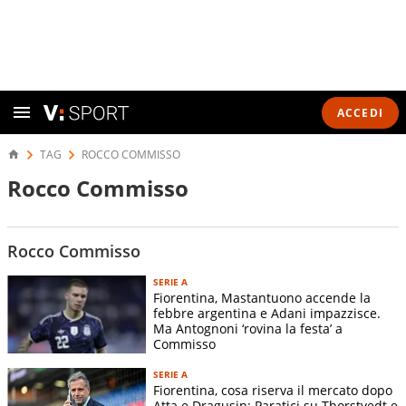
ACCEDI
TAG
ROCCO COMMISSO
Rocco Commisso
Rocco Commisso
SERIE A
Fiorentina, Mastantuono accende la
febbre argentina e Adani impazzisce.
Ma Antognoni ‘rovina la festa’ a
Commisso
SERIE A
Fiorentina, cosa riserva il mercato dopo
Atta e Dragusin: Paratici su Thorstvedt e