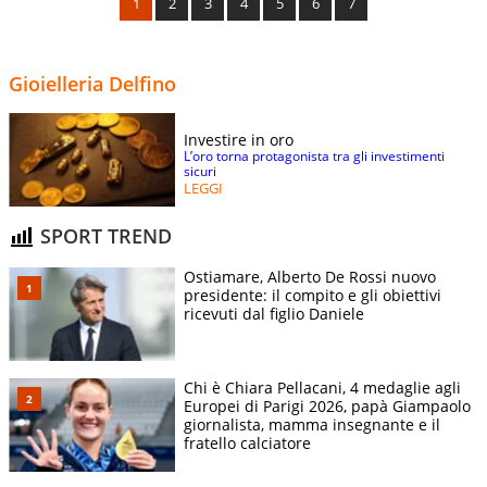
1
2
3
4
5
6
7
Gioielleria Delfino
Investire in oro
L’oro torna protagonista tra gli investimenti
sicuri
LEGGI
SPORT TREND
Ostiamare, Alberto De Rossi nuovo
presidente: il compito e gli obiettivi
ricevuti dal figlio Daniele
Chi è Chiara Pellacani, 4 medaglie agli
Europei di Parigi 2026, papà Giampaolo
giornalista, mamma insegnante e il
fratello calciatore