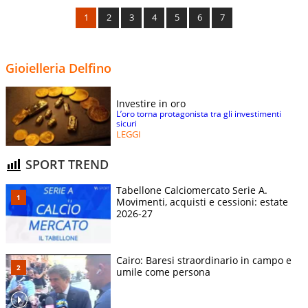
1
2
3
4
5
6
7
Gioielleria Delfino
Investire in oro
L’oro torna protagonista tra gli investimenti
sicuri
LEGGI
SPORT TREND
Tabellone Calciomercato Serie A.
Movimenti, acquisti e cessioni: estate
2026-27
Cairo: Baresi straordinario in campo e
umile come persona