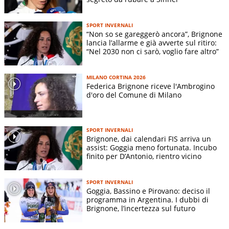
Le gare più iconiche dello sci alpino
SPORT INVERNALI
Tra le gare di Coppa del Mondo più famose ci sono la Streif
“Non so se gareggerò ancora”, Brignone
di Kitzbühel, considerata la discesa più difficile al mondo, la
lancia l’allarme e già avverte sul ritiro:
“Nel 2030 non ci sarò, voglio fare altro”
discesa del Lauberhorn a Wengen, la più lunga, la Gran Risa
in Alta Badia per il gigante e lo slalom notturno di
Schladming. Questi eventi rappresentano il cuore dello sci
MILANO CORTINA 2026
Federica Brignone riceve l'Ambrogino
alpino e ne esaltano tradizione, tecnica e adrenalina.
d'oro del Comune di Milano
SPORT INVERNALI
Brignone, dai calendari FIS arriva un
assist: Goggia meno fortunata. Incubo
finito per D’Antonio, rientro vicino
SPORT INVERNALI
Goggia, Bassino e Pirovano: deciso il
programma in Argentina. I dubbi di
Brignone, l’incertezza sul futuro
ANSA