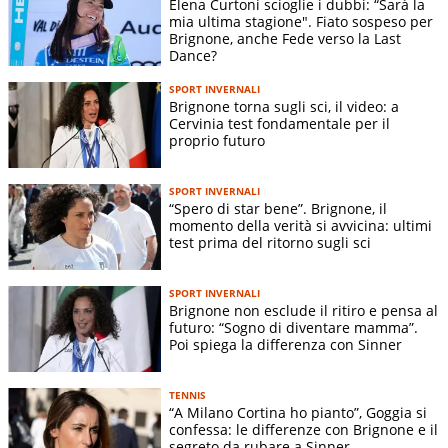
Elena Curtoni scioglie i dubbi: “Sarà la
super-G rappresenta un compromesso tra tecnica e velocità.
mia ultima stagione". Fiato sospeso per
Esiste anche la
combinata
, che unisce una manche di
Brignone, anche Fede verso la Last
Dance?
discesa o super-G a una di slalom.
SPORT INVERNALI
I materiali utilizzati nello sci alpino
Brignone torna sugli sci, il video: a
Cervinia test fondamentale per il
La lunghezza degli sci varia in base alla specialità e al sesso
proprio futuro
dell’atleta. In generale, negli
slalom
gli
sci
sono più
corti
(circa
155–165 cm
), per favorire agilità e rapidità di curva.
SPORT INVERNALI
Nel
gigante
si sale a circa
180–195 cm
, mentre nelle
“Spero di star bene”. Brignone, il
discipline veloci gli sci sono più lunghi e stabili: nella discesa
momento della verità si avvicina: ultimi
test prima del ritorno sugli sci
libera possono superare i
210 cm
. Anche la sciancratura e la
rigidità cambiano in base alla disciplina.
SPORT INVERNALI
Brignone non esclude il ritiro e pensa al
La velocità nello sci
futuro: “Sogno di diventare mamma”.
Le velocità raggiunte sono molto elevate: nello
slalom
Poi spiega la differenza con Sinner
raramente si superano i
60 km/h
, mentre nel gigante si arriva
a 80–90 km/h. In super-G e soprattutto in
discesa libera
si
TENNIS
possono toccare e superare i
130 km/h
, rendendo queste
“A Milano Cortina ho pianto”, Goggia si
confessa: le differenze con Brignone e il
gare particolarmente spettacolari e rischiose.
segreto da rubare a Sinner