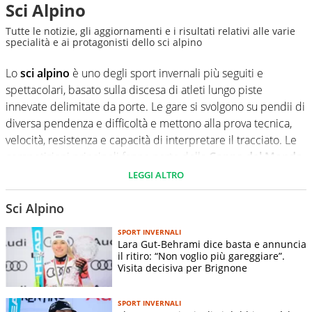
Sci Alpino
Tutte le notizie, gli aggiornamenti e i risultati relativi alle varie
specialità e ai protagonisti dello sci alpino
Lo
sci alpino
è uno degli sport invernali più seguiti e
spettacolari, basato sulla discesa di atleti lungo piste
innevate delimitate da porte. Le gare si svolgono su pendii di
diversa pendenza e difficoltà e mettono alla prova tecnica,
velocità, resistenza e capacità di interpretare il tracciato. Le
competizioni principali fanno parte della
Coppa del Mondo
(CdM), dei
Campionati Mondiali
e dei
Giochi Olimpici
.
LEGGI ALTRO
Le specialità dello sci alpino si dividono in
discipline
Sci Alpino
tecniche
e
di velocità
. Le discipline tecniche sono lo
slalom
SPORT INVERNALI
speciale
e lo
slalom gigante
. Lo slalom è la gara più corta e
Lara Gut-Behrami dice basta e annuncia
tecnica, con curve molto strette e rapide; il gigante ha porte
il ritiro: “Non voglio più gareggiare”.
Visita decisiva per Brignone
più distanziate e velocità maggiori. Le discipline di velocità
sono la
discesa libera
e il
supergigante
: la discesa è la
prova più veloce e lunga, con salti e curve ampie, mentre il
SPORT INVERNALI