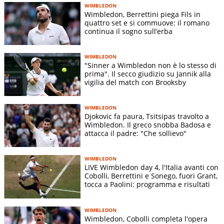
WIMBLEDON
Wimbledon, Berrettini piega Fils in
quattro set e si commuove: il romano
continua il sogno sull’erba
WIMBLEDON
"Sinner a Wimbledon non è lo stesso di
prima". Il secco giudizio su Jannik alla
vigilia del match con Brooksby
WIMBLEDON
Djokovic fa paura, Tsitsipas travolto a
Wimbledon. Il greco snobba Badosa e
attacca il padre: "Che sollievo"
WIMBLEDON
LIVE Wimbledon day 4, l'Italia avanti con
Cobolli, Berrettini e Sonego, fuori Grant,
tocca a Paolini: programma e risultati
WIMBLEDON
Wimbledon, Cobolli completa l'opera