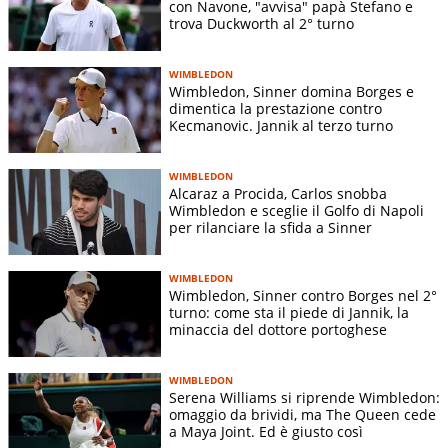
con Navone, "avvisa" papà Stefano e
trova Duckworth al 2° turno
WIMBLEDON
Wimbledon, Sinner domina Borges e
dimentica la prestazione contro
Kecmanovic. Jannik al terzo turno
WIMBLEDON
Alcaraz a Procida, Carlos snobba
Wimbledon e sceglie il Golfo di Napoli
per rilanciare la sfida a Sinner
WIMBLEDON
Wimbledon, Sinner contro Borges nel 2°
turno: come sta il piede di Jannik, la
minaccia del dottore portoghese
WIMBLEDON
Serena Williams si riprende Wimbledon:
omaggio da brividi, ma The Queen cede
a Maya Joint. Ed è giusto così